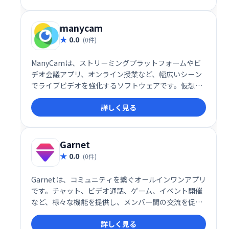
manycam
0.0
(0件)
ManyCamは、ストリーミングプラットフォームやビ
デオ会議アプリ、オンライン授業など、幅広いシーン
でライブビデオを強化するソフトウェアです。仮想背
景やエフェクトの追加、複数のカメラ切り替えなどの
詳しく見る
高度な機能を搭載し、ビデオ通話や配信をより魅力的
に演出します。プロフェッショナルから初心者まで使
いやすい設計で、様々な用途に対応可能です。
Garnet
0.0
(0件)
Garnetは、コミュニティを繋ぐオールインワンアプリ
です。チャット、ビデオ通話、ゲーム、イベント開催
など、様々な機能を提供し、メンバー間の交流を促進
します。砕氷船機能なども搭載し、新たな出会いをサ
詳しく見る
ポートします。未来をシンプルにする、次世代コミュ