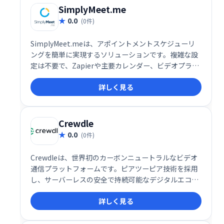
ニーズにも対応する柔軟性も魅力です。
SimplyMeet.me
0.0
(0件)
SimplyMeet.meは、アポイントメントスケジューリ
ングを簡単に実現するソリューションです。複雑な設
定は不要で、Zapierや主要カレンダー、ビデオプラッ
トフォームとの統合も可能です。スムーズな予約管理
詳しく見る
で、お客様と効率的なミーティングを実現します。業
務効率化に繋がるシンプルで使いやすいシステムで
す。
Crewdle
0.0
(0件)
Crewdleは、世界初のカーボンニュートラルなビデオ
通信プラットフォームです。ピアツーピア技術を採用
し、サーバーレスの安全で持続可能なデジタルエコシ
ステムを実現しました。従来のビデオ会議システムと
詳しく見る
は異なり、環境への負荷を最小限に抑えながら、高品
質なコミュニケーションを提供します。一度の会話で
地球に貢献できる、革新的なソリューションです。