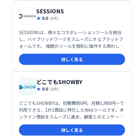
きます。
SESSIONS
0.0
(0件)
SESSIONSは、様々なコラボレーションツールを統合
し、ハイブリッドワークをスムーズにするプラットフ
ォームです。 複数のツールを個別に操作する煩わしさ
を解消し、1つの場所で全てのコミュニケーションを
詳しく見る
管理できます。 効率的な情報共有と円滑なチームワー
クを実現し、生産性の向上に貢献します。
どこでもSHOWBY
0.0
(0件)
どこでもSHOWBYは、初期費用0円、月額1,980円～で
利用できる、1対1商談に特化したWebツールです。オ
ンライン商談をスムーズに進め、顧客とのエンゲージ
メントを高めます。手軽に導入でき、効率的な営業活
詳しく見る
動を実現します。