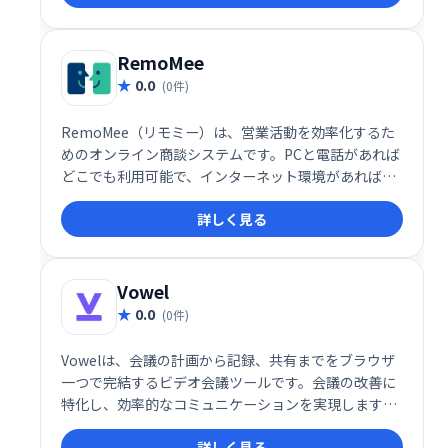
ニティアプリです。
RemoMee
0.0
(0件)
RemoMee（リモミー）は、営業活動を効率化するた
めのオンライン商談システムです。PCと電話があれば
どこでも利用可能で、インターネット環境があれば、
スムーズに商談を進められます。営業コストと時間を
詳しく見る
削減しながら効率的な営業活動を支援し、売上向上を
目指せる便利なツールです。
Vowel
0.0
(0件)
Vowelは、会議の計画から記録、共有までをブラウザ
一つで完結するビデオ会議ツールです。会議の改善に
特化し、効率的なコミュニケーションを実現します。
スムーズな進行と情報共有で、生産性の向上に貢献し
詳しく見る
ます。