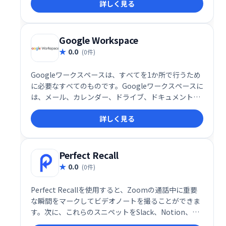
詳しく見る
ベントに対応し、オーディエンスのエンゲージメント
を高め、フィードバックを収集できます。同時セッシ
ョンの開催や視聴者参加状況の追跡も可能です。顧
客、ドナー、ファンの獲得を支援します。
Google Workspace
0.0
(0件)
Googleワークスペースは、すべてを1か所で行うため
に必要なすべてのものです。Googleワークスペースに
は、メール、カレンダー、ドライブ、ドキュメント、
スプレッドシート、スライド、ミートなど、あなたが
詳しく見る
知っていて大好きな生産性アプリがすべて含まれてい
ます。
Perfect Recall
0.0
(0件)
Perfect Recallを使用すると、Zoomの通話中に重要
な瞬間をマークしてビデオノートを撮ることができま
す。次に、これらのスニペットをSlack、Notion、ま
たはその他の場所で共有します。