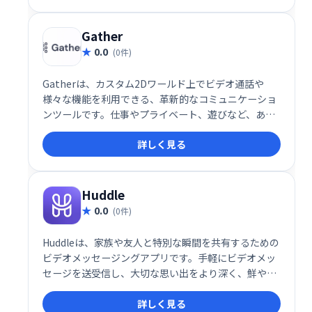
ーチャル空間が利用可能です。あなただけの世界を創
造し、新たなコミュニケーション体験を創造しましょ
う。
Gather
0.0
(0件)
Gatherは、カスタム2Dワールド上でビデオ通話や
様々な機能を利用できる、革新的なコミュニケーショ
ンツールです。仕事やプライベート、遊びなど、あら
ゆるシーンで、より自然で楽しい集まりを実現しま
詳しく見る
す。集まることをより自発的で魅力的なものに変え、
新たなコミュニケーション体験を提供します。
Huddle
0.0
(0件)
Huddleは、家族や友人と特別な瞬間を共有するための
ビデオメッセージングアプリです。手軽にビデオメッ
セージを送受信し、大切な思い出をより深く、鮮やか
に共有できます。 思い出を繋ぎ、大切な人とより緊密
詳しく見る
な関係を築きましょう。