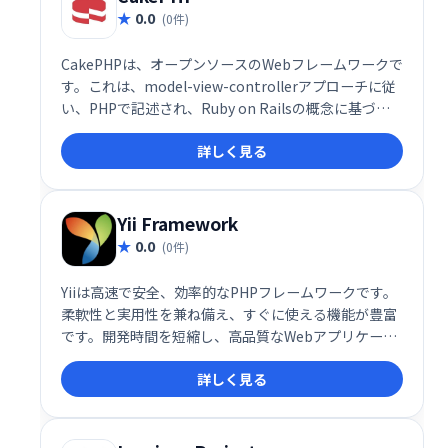
0.0
(0件)
CakePHPは、オープンソースのWebフレームワークで
す。これは、model-view-controllerアプローチに従
い、PHPで記述され、Ruby on Railsの概念に基づい
てモデル化され、MITライセンスの下で配布されま
詳しく見る
す。
Yii Framework
0.0
(0件)
Yiiは高速で安全、効率的なPHPフレームワークです。
柔軟性と実用性を兼ね備え、すぐに使える機能が豊富
です。開発時間を短縮し、高品質なWebアプリケーシ
ョンを迅速に構築できます。 複雑なプロジェクトにも
詳しく見る
対応可能なパワフルなツールとして、多くの開発者に
選ばれています。