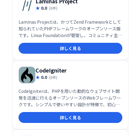
Laminas Project
0.0
(0件)
Laminas Projectは、かつてZend Frameworkとして
知られていたPHPフレームワークのオープンソース版
です。Linux Foundationが管理し、コミュニティ主導
で開発が進められています。堅牢で柔軟なアーキテク
詳しく見る
チャを備え、大規模なWebアプリケーション開発に最
適です。 長年の実績と豊富なコミュニティサポートに
より、信頼性の高い開発基盤を提供します。
CodeIgniter
0.0
(0件)
CodeIgniterは、PHPを用いた動的なウェブサイト開
発を迅速に行えるオープンソースのWebフレームワー
クです。シンプルで使いやすい設計が特徴で、初心者
から経験豊富な開発者まで幅広く利用できます。豊富
詳しく見る
なライブラリとヘルパーによって開発効率が向上し、
迅速なプロトタイピングやアプリケーション構築が可
能です。