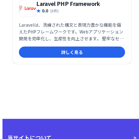
Laravel PHP Framework
0.0
(0件)
Laravelは、洗練された構文と表現力豊かな機能を備
えたPHPフレームワークです。Webアプリケーション
開発を効率化し、生産性を向上させます。 堅牢なセキ
ュリティと高い拡張性を持ち、大規模なプロジェクト
詳しく見る
にも対応可能。開発者の負担を軽減し、スムーズな開
発プロセスを実現します。
当サイトについて