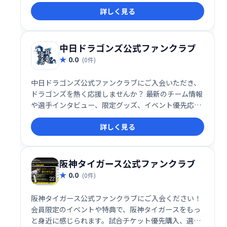
換による特典交換、イベント参加など、ファンを盛り
詳しく見る
上げる企画が満載です。年会費は大人4,840円、子供
3,300円（税込）。巨人愛をさらに深めましょう！
中日ドラゴンズ公式ファンクラブ
0.0
(0件)
中日ドラゴンズ公式ファンクラブにご入会いただき、
ドラゴンズを熱く応援しませんか？ 最新のチーム情報
や選手インタビュー、限定グッズ、イベント優先応募
など、ファンクラブ会員だけの特別な特典をご用意し
詳しく見る
ています。 ナゴヤドームでの試合観戦をさらに盛り上
げる、充実のサービスで、あなたを全力でサポートし
ます！
阪神タイガース公式ファンクラブ
0.0
(0件)
阪神タイガース公式ファンクラブにご入会ください！
会員限定のイベントや特典で、阪神タイガースをもっ
と身近に感じられます。試合チケット優先購入、選手