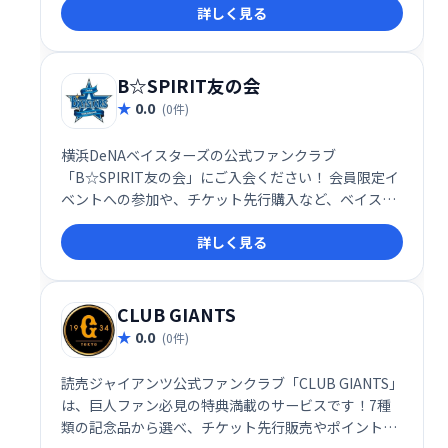
詳しく見る
ます。 充実の特典で、カープをもっと身近に感じ、熱
く応援できる環境を提供します。
B☆SPIRIT友の会
0.0
(0件)
横浜DeNAベイスターズの公式ファンクラブ
「B☆SPIRIT友の会」にご入会ください！ 会員限定イ
ベントへの参加や、チケット先行購入など、ベイスタ
ーズをもっと身近に楽しめる特典が満載です。 熱狂的
詳しく見る
なファン同士の交流も魅力！ 一緒にベイスターズを応
援しませんか？
CLUB GIANTS
0.0
(0件)
読売ジャイアンツ公式ファンクラブ「CLUB GIANTS」
は、巨人ファン必見の特典満載のサービスです！7種
類の記念品から選べ、チケット先行販売やポイント交