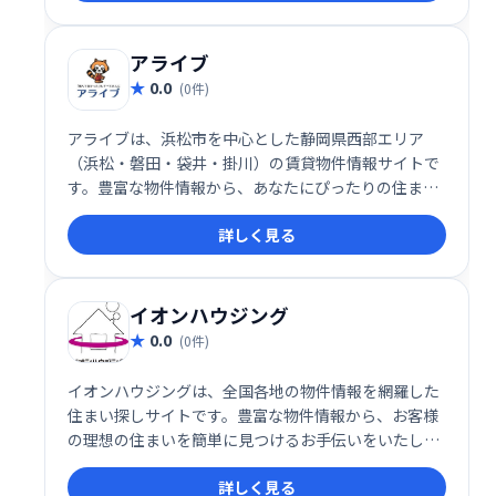
に、住みやすさランキングやマンションの口コミ情報
も充実しています。不動産会社への直接見学予約も可
能で、物件探しから契約までをスムーズに進められま
アライブ
す。
0.0
(0件)
アライブは、浜松市を中心とした静岡県西部エリア
（浜松・磐田・袋井・掛川）の賃貸物件情報サイトで
す。豊富な物件情報から、あなたにぴったりの住まい
を見つけられます。地域密着型の不動産仲介・管理会
詳しく見る
社が運営しており、安心してお部屋探しできます。
イオンハウジング
0.0
(0件)
イオンハウジングは、全国各地の物件情報を網羅した
住まい探しサイトです。豊富な物件情報から、お客様
の理想の住まいを簡単に見つけるお手伝いをいたしま
す。快適な住まい探しをイオンハウジングで実現しま
詳しく見る
せんか？