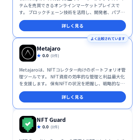
テムを売買できるオンラインマーケットプレイスで
す。 ブロックチェーン技術を活用し、開発者、パブリ
ッシャー、ゲーマーをつなぎ、誰もがブロックチェー
詳しく見る
ンベースのゲームにアクセスできるようにします。 安
全で信頼性の高い取引環境を提供し、幅広いゲームア
よく比較されています
イテムの売買をサポートします。
Metajaro
0.0
(0件)
Metajaroは、NFTコレクター向けのポートフォリオ管
理ツールです。 NFT資産の効率的な管理と利益最大化
を支援します。 保有NFTの状況を把握し、戦略的な投
資判断を行うための情報を提供することで、コレクシ
詳しく見る
ョンの価値向上に貢献します。 NFT投資をよりスマー
トに管理したい方におすすめです。
NFT Guard
0.0
(0件)