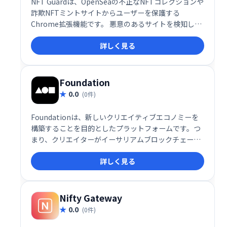
NFT Guardは、OpenSeaの不正なNFTコレクションや
詐欺NFTミントサイトからユーザーを保護する
Chrome拡張機能です。 悪意のあるサイトを検知し、
ウォレットやコインの盗難を防ぎます。安全にNFT取
詳しく見る
引を行うための必須ツールとして、安心してご利用い
ただけます。
Foundation
0.0
(0件)
Foundationは、新しいクリエイティブエコノミーを
構築することを目的としたプラットフォームです。つ
まり、クリエイターがイーサリアムブロックチェーン
を使用して、まったく新しい方法で作品を評価し、サ
詳しく見る
ポーターとのより強いつながりを築くことができる世
界です。
Nifty Gateway
0.0
(0件)