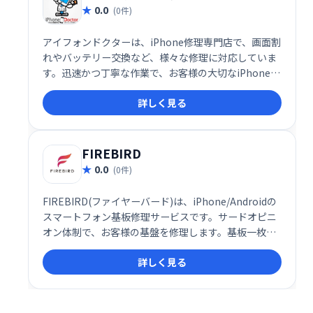
0.0
(0件)
アイフォンドクターは、iPhone修理専門店で、画面割
れやバッテリー交換など、様々な修理に対応していま
す。迅速かつ丁寧な作業で、お客様の大切なiPhoneを
元の状態に復旧させます。全国に多数の店舗を展開し
詳しく見る
ており、利便性も抜群です。 お困りの際は、お気軽に
ご相談ください。
FIREBIRD
0.0
(0件)
FIREBIRD(ファイヤーバード)は、iPhone/Androidの
スマートフォン基板修理サービスです。サードオピニ
オン体制で、お客様の基盤を修理します。基板一枚に
つき、３名の專門技師が修理対応するので高い復旧復
詳しく見る
元率を実現しているのが特徴です。