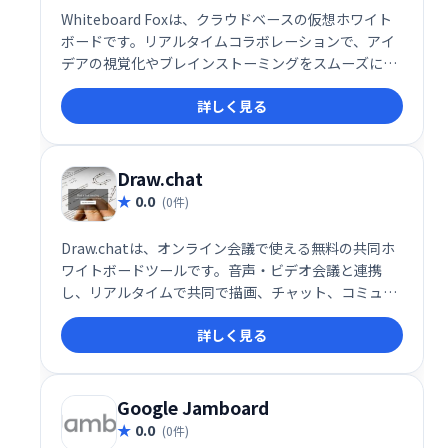
Whiteboard Foxは、クラウドベースの仮想ホワイト
ボードです。リアルタイムコラボレーションで、アイ
デアの視覚化やブレインストーミングをスムーズに行
えます。チームメンバーは、独自のURLでホワイトボ
詳しく見る
ードを共有し、デバイス間での変更も追跡可能。効率
的なチームワークとアイデア創出を支援します。手軽
に利用でき、直感的な操作で、スムーズなコミュニケ
ーションを実現します。
Draw.chat
0.0
(0件)
Draw.chatは、オンライン会議で使える無料の共同ホ
ワイトボードツールです。音声・ビデオ会議と連携
し、リアルタイムで共同で描画、チャット、コミュニ
ケーションできます。シンプルで高速な操作性で、ウ
詳しく見る
ェブ上のペイントツールのように手軽に利用可能で
す。
Google Jamboard
0.0
(0件)