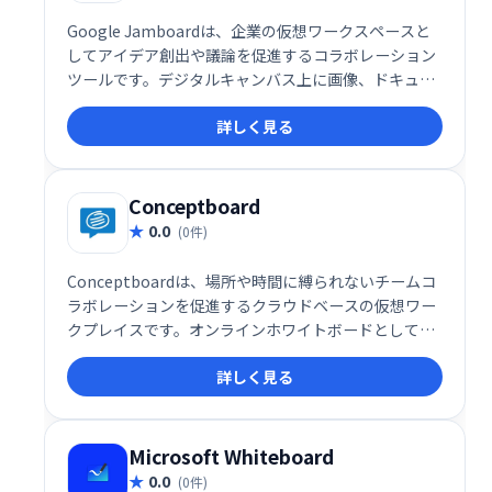
Google Jamboardは、企業の仮想ワークスペースと
してアイデア創出や議論を促進するコラボレーション
ツールです。デジタルキャンバス上に画像、ドキュメ
ント、スプレッドシートなどを自由に配置し、リアル
詳しく見る
タイムで共同作業が可能です。Webやローカルドライ
ブからのファイルインポートにも対応し、スムーズな
情報共有を実現します。チームでのブレインストーミ
ングやプロジェクト管理に最適です。
Conceptboard
0.0
(0件)
Conceptboardは、場所や時間に縛られないチームコ
ラボレーションを促進するクラウドベースの仮想ワー
クプレイスです。オンラインホワイトボードとして、
製品開発、プロジェクト計画、ブレインストーミン
詳しく見る
グ、仮想会議など、様々な用途に活用できます。リア
ルタイムでのフィードバック共有も可能にし、チーム
の生産性向上と円滑なコミュニケーションを支援しま
す。
Microsoft Whiteboard
0.0
(0件)