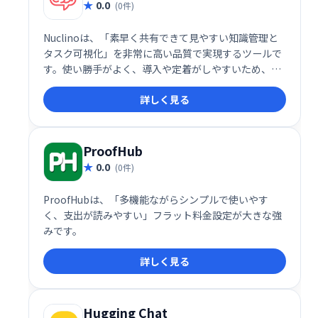
0.0
(0件)
Nuclinoは、「素早く共有できて見やすい知識管理と
タスク可視化」を非常に高い品質で実現するツールで
す。使い勝手がよく、導入や定着がしやすいため、コ
ミュニケーションコストや情報散逸に悩む企業にとっ
詳しく見る
て、魅力的なソリューションです。ENT向け機能とAI
支援を備えた有償プランも整っており、成長に応じた
スケーラブルな運用が可能です
ProofHub
0.0
(0件)
ProofHubは、「多機能ながらシンプルで使いやす
く、支出が読みやすい」フラット料金設定が大きな強
みです。
詳しく見る
Hugging Chat