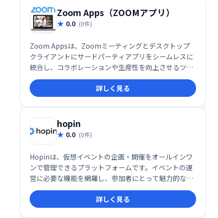
Zoom Apps（ZOOMアプリ）
0.0
(0件)
Zoom Appsは、Zoomミーティングとデスクトップ
クライアントにサードパーティアプリをシームレスに
統合し、コラボレーションや生産性を向上させるツー
ルです。現在約50種類のアプリが利用可能で、エンタ
詳しく見る
ーテインメントも強化します。会議中にアプリを直接
起動し、より効率的で充実したミーティングを実現で
きます。
hopin
0.0
(0件)
Hopinは、仮想イベントの企画・開催をオールインワ
ンで管理できるプラットフォームです。イベントの運
営に必要な機能を網羅し、参加者にとって魅力的な体
験を提供します。スムーズなイベント実施と参加者エ
詳しく見る
ンゲージメントの向上を実現し、オンラインイベント
を成功に導きます。