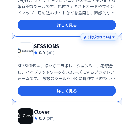
革新的なツールです。色付きテキストカードやマイン
ドマップ、埋め込みサイトなどを活用し、直感的な操
作で作業を効率化。オンラインコラボレーションにも
詳しく見る
対応し、チームでの作業もスムーズに進められます。
9月と10月は全アカウント無料でご利用いただけま
よく比較されています
す。独自のハイパースペースで、創造性を最大限に発
揮しましょう！
SESSIONS
0.0
(0件)
SESSIONSは、様々なコラボレーションツールを統合
し、ハイブリッドワークをスムーズにするプラットフ
ォームです。 複数のツールを個別に操作する煩わしさ
を解消し、1つの場所で全てのコミュニケーションを
詳しく見る
管理できます。 効率的な情報共有と円滑なチームワー
クを実現し、生産性の向上に貢献します。
Clover
0.0
(0件)