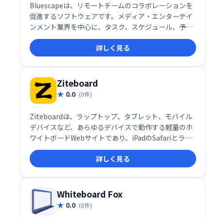
Bluescapeは、リモートチームのコラボレーションを
促進するソフトウェアです。メディア・エンターテイ
ンメント業界を中心に、タスク、スケジュール、予算
などをリアルタイムで共有・可視化することで、チー
詳しく見る
ム間の円滑なコミュニケーションと効率的な情報管理
を実現します。利害関係者やパートナーとの連携強化
にも最適です。
Ziteboard
0.0
(0件)
Ziteboardは、ラップトップ、タブレット、モバイル
デバイスなど、あらゆるデバイスで動作する軽量のホ
ワイトボードWebサイトであり、iPadのSafariとラッ
プトップ上のGoogleChromeの両方に最適化されてい
詳しく見る
ます。
Whiteboard Fox
0.0
(0件)