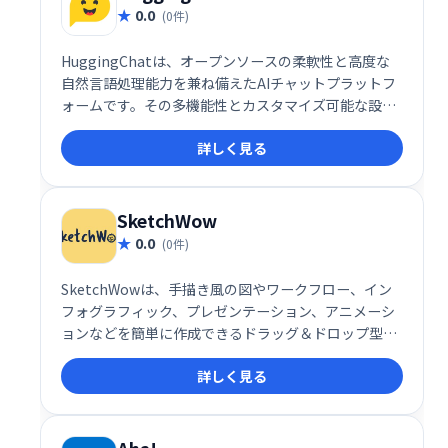
0.0
(0件)
HuggingChatは、オープンソースの柔軟性と高度な
自然言語処理能力を兼ね備えたAIチャットプラットフ
ォームです。その多機能性とカスタマイズ可能な設計
により、個人から企業、さらには研究機関まで、幅広
詳しく見る
いユーザーに最適なソリューションを提供します。
SketchWow
0.0
(0件)
SketchWowは、手描き風の図やワークフロー、イン
フォグラフィック、プレゼンテーション、アニメーシ
ョンなどを簡単に作成できるドラッグ＆ドロップ型の
デザインツールです。視覚的にユニークで目を引くコ
詳しく見る
ンテンツを手軽に作成できるため、デザインのスキル
がなくてもプロフェッショナルな仕上がりを実現でき
ます。