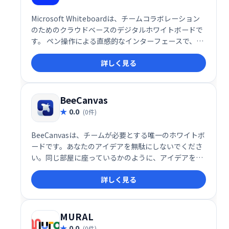
Microsoft Whiteboardは、チームコラボレーション
のためのクラウドベースのデジタルホワイトボードで
す。 ペン操作による直感的なインターフェースで、図
形描画、テーブル作成、コンテンツ編集、コメント投
詳しく見る
稿などを同時に行えます。画像追加、付箋、テキスト
入力も可能。場所を選ばず、リアルタイムでアイデア
を共有し、プロジェクトをスムーズに進めることがで
きます。
BeeCanvas
0.0
(0件)
BeeCanvasは、チームが必要とする唯一のホワイトボ
ードです。あなたのアイデアを無駄にしないでくださ
い。同じ部屋に座っているかのように、アイデアを視
覚化して作業をすばやく完了します。BeeCanvasは、
詳しく見る
お気に入りの日常のツールともシームレスに統合でき
ます。
MURAL
0.0
(0件)