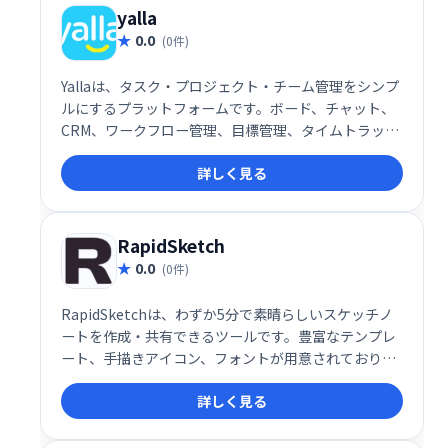
yalla
0.0
(0件)
Yallaは、タスク・プロジェクト・チーム管理をシンプ
ルにするプラットフォームです。ボード、チャット、
CRM、ワークフロー管理、目標管理、タイムトラッキ
ング、ガントチャートなど、必要な機能を網羅。直感
詳しく見る
的な操作性で、チームの生産性向上と円滑な連携を実
現します。
RapidSketch
0.0
(0件)
RapidSketchは、わずか5分で素晴らしいスケッチノ
ートを作成・共有できるツールです。豊富なテンプレ
ート、手描きアイコン、フォントが用意されており、
簡単にSketchnoteを作成できます。アイデアの可視
詳しく見る
化や会議の記録などに最適です。