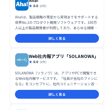
Aha!
0.0
(0件)
Aha!は、製品戦略の策定から実現までをサポートする
世界No.1のプロダクト開発ソフトウェアです。100万
人以上の製品開発者が利用しており、あらゆる規模の
製品チームに最適なソリューションを提供していま
詳しく見る
す。
Web社内報アプリ「SOLANOWA」
0.0
(0件)
SOLANOWA（ソラノワ）は、アプリやPCで閲覧でき
るWeb社内報サービスです。「社員が会社のファンに
なる」をコンセプトに、社内コミュニケーション活性
化を支援します。豊富な機能で情報共有を効率化し、
詳しく見る
エンゲージメント向上に貢献します。2021年にはITR
市場調査レポートで3年連続シェアNo.1を獲得。国内
外70万ユーザーにご利用いただいています。いつでも