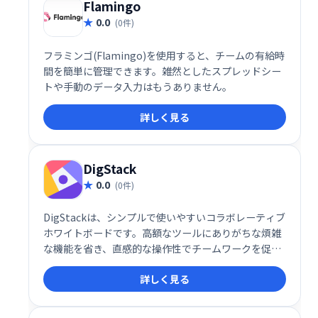
どこでも、スムーズな情報伝達を実現します。
Flamingo
0.0
(0件)
フラミンゴ(Flamingo)を使用すると、チームの有給時
間を簡単に管理できます。雑然としたスプレッドシー
トや手動のデータ入力はもうありません。
詳しく見る
DigStack
0.0
(0件)
DigStackは、シンプルで使いやすいコラボレーティブ
ホワイトボードです。高額なツールにありがちな煩雑
な機能を省き、直感的な操作性でチームワークを促進
します。学習コストを抑え、大きな成果を提供するこ
詳しく見る
とで、チームの生産性向上に貢献します。