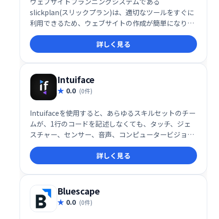
ウェブサイトプランニングシステムである
slickplan(スリックプラン)は、適切なツールをすぐに
利用できるため、ウェブサイトの作成が簡単になりま
す。私たちのアプリは、あなたが得意なことに集中で
詳しく見る
きる直感的でエレガントなインターフェースを提供し
ます：あなた自身、あなたのビジネス、またはあなた
のクライアントのために素晴らしいウェブサイトを作
成します。
Intuiface
0.0
(0件)
Intuifaceを使用すると、あらゆるスキルセットのチー
ムが、1行のコードを記述しなくても、タッチ、ジェ
スチャー、センサー、音声、コンピュータービジョン
などに対応する、データが豊富な並外れたデジタルコ
詳しく見る
ンテンツを配信できます。
Bluescape
0.0
(0件)