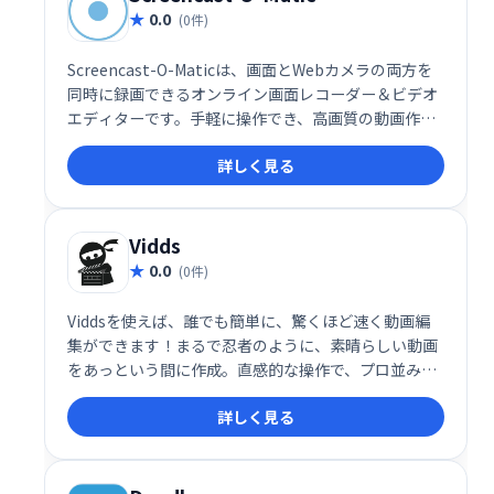
0.0
(0件)
Screencast-O-Maticは、画面とWebカメラの両方を
同時に録画できるオンライン画面レコーダー＆ビデオ
エディターです。手軽に操作でき、高画質の動画作成
をサポート。オンライン学習、プレゼンテーション、
詳しく見る
チュートリアル動画制作などに最適です。
Vidds
0.0
(0件)
Viddsを使えば、誰でも簡単に、驚くほど速く動画編
集ができます！まるで忍者のように、素晴らしい動画
をあっという間に作成。直感的な操作で、プロ並みの
仕上がりを実現しましょう！ Viddsで、動画編集の概
詳しく見る
念を覆しましょう！