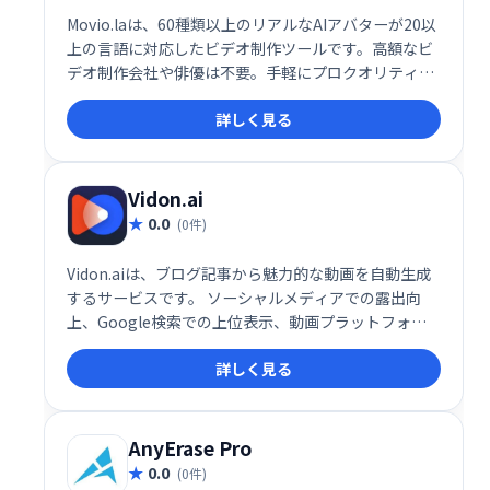
Movio.laは、60種類以上のリアルなAIアバターが20以
上の言語に対応したビデオ制作ツールです。高額なビ
デオ制作会社や俳優は不要。手軽にプロクオリティの
動画を作成できます。時間とコストを大幅に削減し、
詳しく見る
独自のビデオスタジオを手に入れましょう。
Vidon.ai
0.0
(0件)
Vidon.aiは、ブログ記事から魅力的な動画を自動生成
するサービスです。 ソーシャルメディアでの露出向
上、Google検索での上位表示、動画プラットフォー
ムでのコンテンツ共有を支援します。 ブログ記事を簡
詳しく見る
単に動画化し、効果的なコンテンツマーケティングを
実現できます。
AnyErase Pro
0.0
(0件)