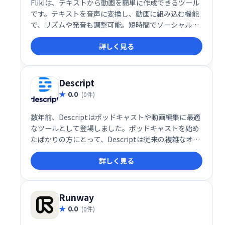
Flikiは、テキストから動画を簡単に作成できるツール
です。テキストを音声に変換し、動画に組み込む機能
で、リズムや発音も調整可能。短時間でソーシャルメ
ディア投稿向けの動画制作が可能です。有料プランで
詳しく見る
は、テキスト入力だけで動画を自動生成する機能も利
用できます。手軽に高品質な動画を作成したい方にお
すすめです。
Descript
0.0
(0件)
数年前、Descriptはポッドキャストや動画編集に最適
なツールとして登場しました。ポッドキャストを始め
たばかりの方にとって、Descriptは従来の複雑なオー
ディオ編集ツールとはまったく異なる、新しいタイプ
詳しく見る
のオーディオエディタです。今年初め、私はポッドキ
ャストチャンネルを開設し、編集にはすべてDescript
を使いました。
Runway
0.0
(0件)