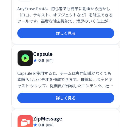
AnyErase Proは、初心者でも簡単に動画から透かし
（ロゴ、テキスト、オブジェクトなど）を除去できる
ツールです。高度な除去機能で、満足のいく仕上がり
を実現。さらに、テキストやブランドを動画に合わせ
詳しく見る
てカスタマイズすることで、ブランド認知度向上にも
貢献します。動画編集の効率化とクオリティ向上をサ
ポートします。
Capsule
0.0
(0件)
Capsuleを使用すると、チームは専門知識がなくても
素晴らしいビデオを作成できます。推薦状、ポッドキ
ャスト クリップ、従業員が作成したコンテンツ、社内
コミュニケーション ビデオ、販売と成功のビデオなど
詳しく見る
を作成します。
ZipMessage
0.0
(0件)