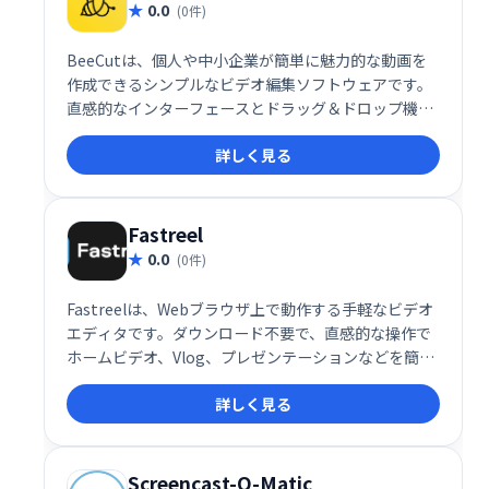
0.0
(0件)
BeeCutは、個人や中小企業が簡単に魅力的な動画を
作成できるシンプルなビデオ編集ソフトウェアです。
直感的なインターフェースとドラッグ＆ドロップ機能
で、初心者でも6:9、4:3など様々なアスペクト比の動
詳しく見る
画編集が可能です。カット、削除、マージなどの機能
も備え、数クリックで高品質な動画制作を実現しま
す。
Fastreel
0.0
(0件)
Fastreelは、Webブラウザ上で動作する手軽なビデオ
エディタです。ダウンロード不要で、直感的な操作で
ホームビデオ、Vlog、プレゼンテーションなどを簡単
に作成できます。学校や職場での利用に最適なツール
詳しく見る
として、素早く高品質な動画編集を実現します。複雑
な操作は不要で、初心者でも簡単に利用可能です。
Screencast-O-Matic