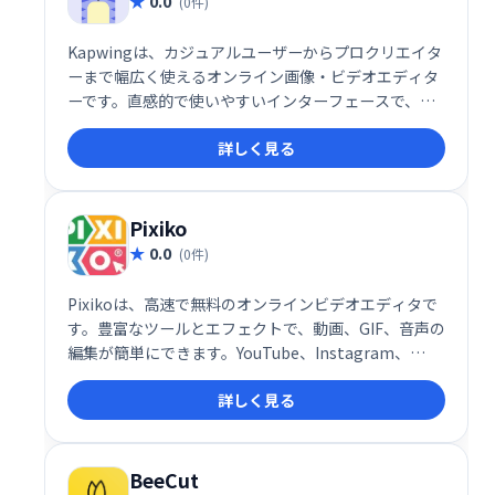
0.0
(0件)
Kapwingは、カジュアルユーザーからプロクリエイタ
ーまで幅広く使えるオンライン画像・ビデオエディタ
ーです。直感的で使いやすいインターフェースで、字
幕作成、コラージュ制作、スクリーンキャスト編集な
詳しく見る
ど、様々なタスクをスムーズにこなせます。チームで
の共同作業にも最適で、生産性向上に貢献します。動
画編集や画像加工を簡単に、そして楽しく行いたい方
におすすめです。
Pixiko
0.0
(0件)
Pixikoは、高速で無料のオンラインビデオエディタで
す。豊富なツールとエフェクトで、動画、GIF、音声の
編集が簡単にできます。YouTube、Instagram、
Facebook、TikTok、Twitterなど、様々なプラット
詳しく見る
フォームやウェブサイト、広告などに最適な動画を作
成可能です。オールインワンで、手軽に高品質な動画
編集を実現します。
BeeCut