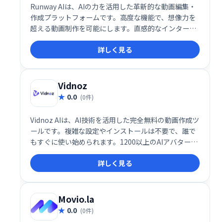
Runway AIは、AIの力を活用した革新的な動画編集・
作成プラットフォームです。高度な機能で、想像力を
超える動画制作を可能にします。直感的なインターフ
ェースで、プロフェッショナルから初心者まで、創造
詳しく見る
性を自由に表現できます。動画編集や制作の効率化、
新たな表現方法の開拓に最適です。
Vidnoz
0.0
(0件)
Vidnoz AIは、AI技術を活用した完全無料の動画作成ツ
ールです。複雑な設定やインストールは不要で、誰で
もすぐに使い始められます。1200以上のAIアバター、
1240以上のリアルなAI音声、2800以上のテンプレー
詳しく見る
トを活用して、わずか1分でプロ品質の動画を作成可
能です。
Movio.la
0.0
(0件)