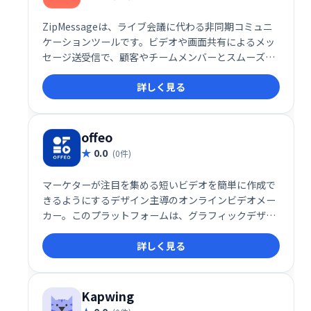
ZipMessageは、ライブ会議に代わる非同期コミュニ
ケーションツールです。ビデオや画面共有によるメッ
セージ送受信で、顧客やチームメンバーとスムーズに
連携できます。パーソナライズされたリンクで非同期
詳しく見る
会話を開始し、効率的なコミュニケーションを実現し
ます。
offeo
0.0
(0件)
マーケターが注目を集める短いビデオを簡単に作成で
きるようにするデザイン主導のオンラインビデオメー
カー。このプラットフォームは、グラフィックデザイ
ンツールとビデオ作成プラットフォームのハイブリッ
詳しく見る
ドであり、マーケティングキャンペーンに合わせてア
ニメーションビデオをカスタマイズするための完全な
クリエイティブコントロールを備えた数千のテンプレ
ートが付属しています。
Kapwing