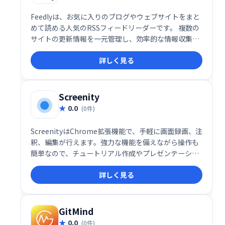
Feedlyは、お気に入りのブログやウェブサイトをまと
めて読める人気のRSSフィードリーダーです。 複数の
サイトの更新情報を一元管理し、効率的な情報収集を
可能にします。フィードリーダーとしての機能に加
詳しく見る
え、便利な追加機能も備えています。手軽に情報収集
を始めたい方におすすめです。
Screenity
0.0
(0件)
ScreenityはChrome拡張機能で、手軽に画面録画、注
釈、編集が行えます。強力な機能を備えながら操作も
簡単なので、チュートリアル作成やプレゼンテーショ
ン、学習記録などに最適です。Chromeユーザー必携
詳しく見る
のスクリーンレコーダーとして、効率的な動画制作を
サポートします。
GitMind
0.0
(0件)