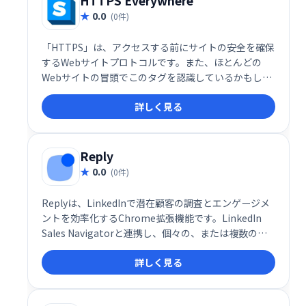
HTTPS Everywhere
0.0
(0件)
「HTTPS」は、アクセスする前にサイトの安全を確保
するWebサイトプロトコルです。また、ほとんどの
Webサイトの冒頭でこのタグを認識しているかもしれ
ませんが、インターネット全体に広く普及しているわ
詳しく見る
けではありません。また、閲覧しているサイトが
100％安全であることを保証するものでもありませ
ん。
Reply
0.0
(0件)
Replyは、LinkedInで潜在顧客の調査とエンゲージメ
ントを効率化するChrome拡張機能です。LinkedIn
Sales Navigatorと連携し、個々の、または複数の見
込み客のメールアドレスを迅速かつ簡単に検索・確認
詳しく見る
できます。営業活動の効率化に役立つツールです。