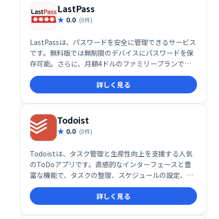
LastPass
0.0
(0件)
LastPassは、パスワードを安全に管理できるサービス
です。無料版では無制限のデバイスにパスワードを保
存可能。さらに、月額4ドルのファミリープランで
は、最大6アカウントでパスワード共有が可能です。
詳しく見る
家族で安全にパスワードを管理したい方におすすめで
す。
Todoist
0.0
(0件)
Todoistは、タスク管理と生産性向上を支援する人気
のToDoアプリです。直感的なインターフェースと豊
富な機能で、タスクの整理、スケジュールの設定、期
限管理を効率化します。PC、スマホ、ブラウザなど
詳しく見る
様々なデバイスに対応し、スムーズなタスク管理を実
現します。無料プランに加え、高度な機能を利用でき
る有料プラン（年間29ドル）も提供しています。