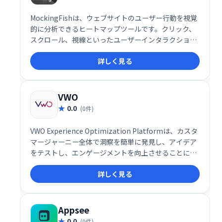
MockingFishは、ウェブサイトのユーザー行動を視覚
的に分析できるヒートマップツールです。クリック、
スクロール、視線といったユーザーインタラクション
を詳細に可視化することで、ウェブサイトの改善点を
詳しく見る
明確に示します。デザインや機能の最適化、ユーザー
エクスペリエンス向上に役立ち、より効果的なウェブ
サイト構築を支援します。
VWO
0.0
(0件)
VWO Experience Optimization Platformは、カスタ
マージャーニー全体で洞察を簡単に発見し、アイデア
をテストし、エンゲージメントを向上させることによ
り、主要なビジネス指標を改善します。
詳しく見る
Appsee
0.0
(0件)