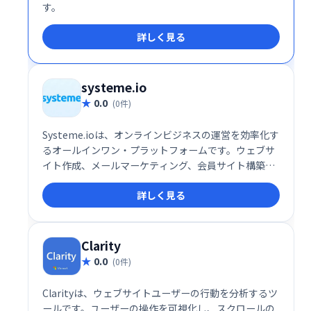
す。
詳しく見る
systeme.io
0.0
(0件)
Systeme.ioは、オンラインビジネスの運営を効率化す
るオールインワン・プラットフォームです。ウェブサ
イト作成、メールマーケティング、会員サイト構築、
アフィリエイト機能など、ビジネスに必要なツールが
詳しく見る
全て揃っています。30万人以上の起業家が利用し、そ
の信頼性を証明しています。規模や目的に関わらず、
オンラインビジネスの成長を強力にサポートします。
無料トライアルもご用意していますので、ぜひお試し
Clarity
ください。
0.0
(0件)
Clarityは、ウェブサイトユーザーの行動を分析するツ
ールです。ユーザーの操作を可視化し、スクロールの