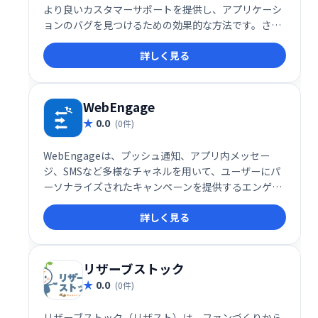
より良いカスタマーサポートを提供し、アプリケーシ
ョンのバグを見つけるための効果的な方法です。さら
に、LiveSessionには高度なフィルタリング機能が付
詳しく見る
属しており、カスタムセグメントを作成できます。こ
れらの機能は、ユーザーの行動についてより多くの洞
察を得るのに役立ちます。
WebEngage
0.0
(0件)
WebEngageは、プッシュ通知、アプリ内メッセー
ジ、SMSなど多様なチャネルを用いて、ユーザーにパ
ーソナライズされたキャンペーンを提供するエンゲー
ジメントプラットフォームです。コンテキストに応じ
詳しく見る
たメッセージ配信で、ユーザーの関心を高め、高いエ
ンゲージメントを実現します。
リザーブストック
0.0
(0件)
リザーブストック（リザスト）は、ファンづくりから