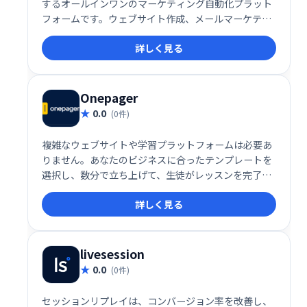
するオールインワンのマーケティング自動化プラット
フォームです。ウェブサイト作成、メールマーケティ
ング、セールスファネル構築など、ビジネスに必要な
詳しく見る
機能を網羅。効率的なマーケティングを実現し、売上
向上に貢献します。
Onepager
0.0
(0件)
複雑なウェブサイトや学習プラットフォームは必要あ
りません。あなたのビジネスに合ったテンプレートを
選択し、数分で立ち上げて、生徒がレッスンを完了
し、より良い結果を得て、学習体験を愛するのを手伝
詳しく見る
ってください。
livesession
0.0
(0件)
セッションリプレイは、コンバージョン率を改善し、