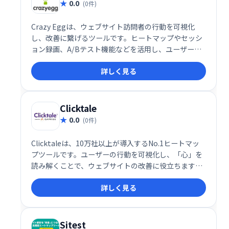
0.0
(0件)
Crazy Eggは、ウェブサイト訪問者の行動を可視化
し、改善に繋げるツールです。ヒートマップやセッシ
ョン録画、A/Bテスト機能などを活用し、ユーザーの
動向を分析することで、ウェブサイトの改善点を見つ
詳しく見る
け出し、コンバージョン率向上を実現します。 ウェブ
サイトの課題を明らかにし、効果的な改善策を導き出
すための強力な武器となります。
Clicktale
0.0
(0件)
Clicktaleは、10万社以上が導入するNo.1ヒートマッ
プツールです。ユーザーの行動を可視化し、「心」を
読み解くことで、ウェブサイトの改善に役立ちます。
ユーザーのクリックやスクロール、マウスの動きを詳
詳しく見る
細に分析し、UX向上のための重要なインサイトを提供
します。
Sitest