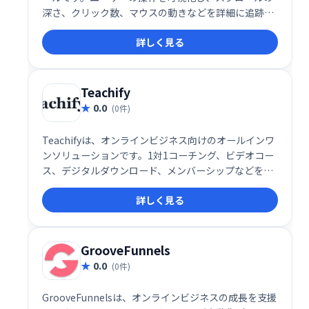
深さ、クリック数、マウスの動きなどを詳細に追跡し
ます。これにより、ユーザーエクスペリエンスの課題
詳しく見る
を特定し、ウェブサイトの改善に役立ちます。直感的
なインターフェースで、簡単に分析結果を確認できま
す。ウェブサイトの改善でお悩みの企業様は、Clarity
でユーザー行動を理解し、効果的な改善策を講じまし
Teachify
ょう。
0.0
(0件)
Teachifyは、オンラインビジネス向けのオールインワ
ンソリューションです。1対1コーチング、ビデオコー
ス、デジタルダウンロード、メンバーシップなどを、
簡単に管理・販売できます。堅牢で洗練されたシステ
詳しく見る
ムを、手頃な価格で提供。あなたの才能を収益化し、
ビジネスを成長させましょう！
GrooveFunnels
0.0
(0件)
GrooveFunnelsは、オンラインビジネスの成長を支援