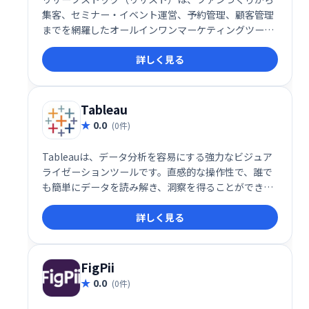
集客、セミナー・イベント運営、予約管理、顧客管理
までを網羅したオールインワンマーケティングツール
です。事務作業の効率化と顧客とのエンゲージメント
詳しく見る
向上を実現し、ビジネス成長を強力にサポートしま
す。様々な機能を統合することで、業務負担を軽減
し、集客から顧客育成までを一元管理できます。
Tableau
0.0
(0件)
Tableauは、データ分析を容易にする強力なビジュア
ライゼーションツールです。直感的な操作性で、誰で
も簡単にデータを読み解き、洞察を得ることができま
す。複雑なデータも分かりやすく表現し、よりデータ
詳しく見る
ドリブンな意思決定を支援します。ビジネスの成長を
加速させる強力な武器として、Tableauをご活用くだ
さい。
FigPii
0.0
(0件)