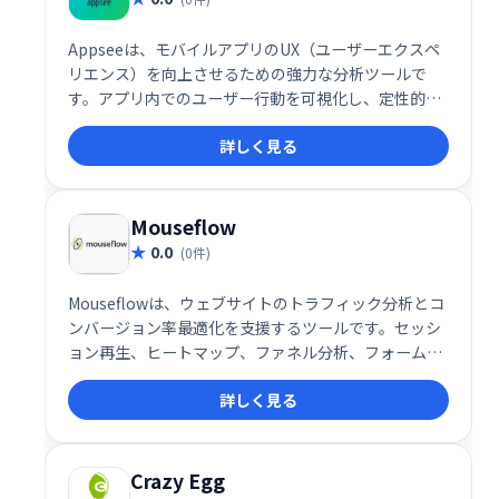
Appseeは、モバイルアプリのUX（ユーザーエクスペ
リエンス）を向上させるための強力な分析ツールで
す。アプリ内でのユーザー行動を可視化し、定性的な
データに基づいて課題を特定、改善することで、ユー
詳しく見る
ザー体験の最適化を実現します。直感的なインターフ
ェースで、スムーズな分析と改善サイクルをサポート
します。
Mouseflow
0.0
(0件)
Mouseflowは、ウェブサイトのトラフィック分析とコ
ンバージョン率最適化を支援するツールです。セッシ
ョン再生、ヒートマップ、ファネル分析、フォーム分
析、ユーザーフィードバック機能により、顧客行動を
詳しく見る
詳細に把握し、ウェブサイトの改善点を特定できま
す。ボトルネックの解消とコンバージョン率向上を実
現します。
Crazy Egg