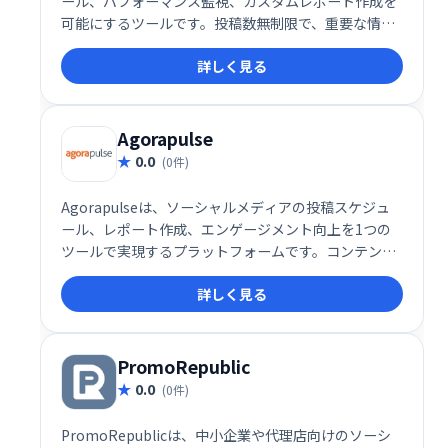
ール、パフォーマンス監視、カスタムレポート作成を
可能にするツールです。投稿数無制限で、重要な情報
を常に把握し、分析に基づいた戦略立案を支援しま
詳しく見る
す。ソーシャルメディアマーケティングの効率化と効
果最大化を実現します。
Agorapulse
0.0
(0件)
Agorapulseは、ソーシャルメディアの投稿スケジュ
ール、レポート作成、エンゲージメント向上を1つの
ツールで実現するプラットフォームです。コンテンツ
を効率的に管理し、効果的なマーケティング戦略をサ
詳しく見る
ポートします。フォロワーとの繋がりを深め、ビジネ
ス成長を促進しましょう。
PromoRepublic
0.0
(0件)
PromoRepublicは、中小企業や代理店向けのソーシ