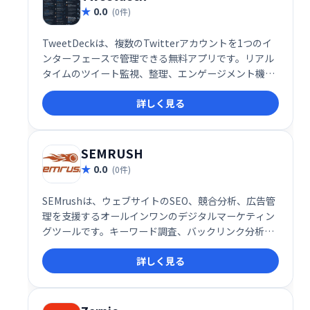
0.0
(0件)
TweetDeckは、複数のTwitterアカウントを1つのイ
ンターフェースで管理できる無料アプリです。リアル
タイムのツイート監視、整理、エンゲージメント機能
を備え、企業のソーシャルメディア戦略を効率化しま
詳しく見る
す。複数のアカウントを同時管理し、迅速な対応と効
果的な情報発信を実現します。
SEMRUSH
0.0
(0件)
SEMrushは、ウェブサイトのSEO、競合分析、広告管
理を支援するオールインワンのデジタルマーケティン
グツールです。キーワード調査、バックリンク分析、
サイトオーディットなど、幅広い機能を提供し、オン
詳しく見る
ライン上のプレゼンス向上をサポートします。効果的
なデジタルマーケティング戦略の実現に貢献します。