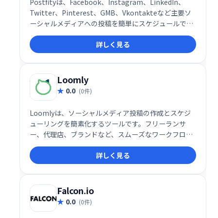
Postfityは、Facebook、Instagram、LinkedIn、
Twitter、Pinterest、GMB、Vkontakteなど主要ソ
ーシャルメディアへの投稿を簡単にスケジュールでき
るツールです。シンプルな操作で時間を節約し、ビジ
詳しく見る
ネスの成長を加速させます。複数のプラットフォーム
を一括管理し、効率的なソーシャルメディアマーケテ
ィングを実現しましょう。
Loomly
0.0
(0件)
Loomlyは、ソーシャルメディア投稿の作成とスケジ
ューリングを簡素化するツールです。フリーランサ
ー、代理店、ブランドなど、スムーズなワークフロー
を求めるユーザーに最適です。直感的なソーシャルメ
詳しく見る
ディアカレンダーで、投稿の作成、スケジュール設
定、管理を効率化し、時間と労力を節約できます。チ
ームでの共同作業もスムーズに行えます。ソーシャル
メディア戦略の効率化を実現し、エンゲージメントの
Falcon.io
向上をサポートします。
0.0
(0件)