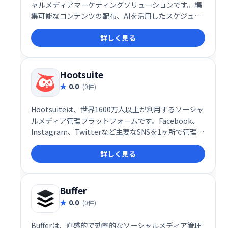
ャルメディアマーケティングソリューションです。編
集可能なコンテンツの配布、AIを活用したスケジュー
リング、複数クライアント/拠点の管理、ローカル広告
詳しく見る
の実行など、効率的なコンテンツ配信ワークフローを
提供します。結果を把握しながら、効果的なソーシャ
ルメディア戦略を実現できます。
Hootsuite
0.0
(0件)
Hootsuiteは、世界1600万人以上が利用するソーシャ
ルメディア管理プラットフォームです。Facebook、
Instagram、Twitterなど主要なSNSを1ヶ所で管理・
運用でき、チームでの連携もスムーズです。安全な環
詳しく見る
境でソーシャルメディア戦略を実行し、顧客エンゲー
ジメントを高め、収益向上に貢献します。多様なデバ
イスや部門に対応し、効率的なソーシャルメディアマ
ーケティングを実現します。
Buffer
0.0
(0件)
Bufferは、直感的で効率的なソーシャルメディア管理