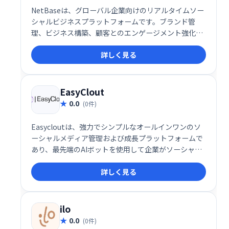
NetBaseは、グローバル企業向けのリアルタイムソー
シャルビジネスプラットフォームです。ブランド管
理、ビジネス構築、顧客とのエンゲージメント強化を
支援します。ソーシャルメディアの情報を活用し、迅
詳しく見る
速な意思決定と効果的な戦略立案を可能にします。競
合分析や市場トレンドの把握にも役立ち、ビジネス成
長を加速させます。
EasyClout
0.0
(0件)
Easycloutは、強力でシンプルなオールインワンのソ
ーシャルメディア管理および成長プラットフォームで
あり、最先端のAIボットを使用して企業がソーシャル
メディアマーケティングのコストを削減するのに役立
詳しく見る
ちます。時間を節約し、生産性を高め、より良いビジ
ネス結果を達成します。
ilo
0.0
(0件)