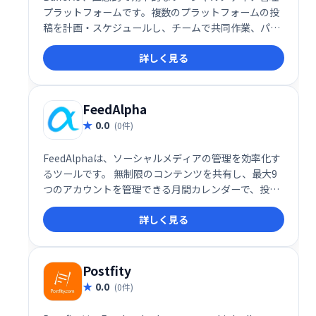
プラットフォームです。複数のプラットフォームの投
稿を計画・スケジュールし、チームで共同作業、パフ
ォーマンス分析も可能です。直感的な操作性と、
詳しく見る
Instagramの直接スケジューリングなど便利な機能
で、ソーシャルメディアでのエンゲージメント向上を
支援します。iOS/Androidアプリにも対応。
FeedAlpha
0.0
(0件)
FeedAlphaは、ソーシャルメディアの管理を効率化す
るツールです。 無制限のコンテンツを共有し、最大9
つのアカウントを管理できる月間カレンダーで、投稿
の計画とスケジュールが可能です。 すべての投稿をま
詳しく見る
とめて管理し、効率的なソーシャルメディア運用を実
現します。現在、無料プランを提供中です。 ぜひ
FeedAlphaで、あなたのソーシャルメディア戦略を強
化しましょう！
Postfity
0.0
(0件)