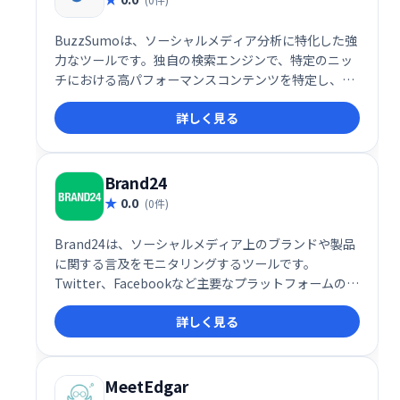
BuzzSumoは、ソーシャルメディア分析に特化した強
力なツールです。独自の検索エンジンで、特定のニッ
チにおける高パフォーマンスコンテンツを特定し、分
析できます。成功率に基づきコンテンツソースをリス
詳しく見る
ト化し、効果的なソーシャルメディア戦略立案を支援
します。
Brand24
0.0
(0件)
Brand24は、ソーシャルメディア上のブランドや製品
に関する言及をモニタリングするツールです。
Twitter、Facebookなど主要なプラットフォームの情
報を収集・分析し、ブランドの評判や顧客の意見をリ
詳しく見る
アルタイムで把握できます。 ネガティブな意見への迅
速な対応や、ポジティブなフィードバックの活用によ
るマーケティング戦略の改善に役立ちます。
MeetEdgar