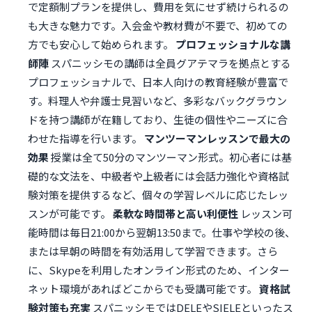
で定額制プランを提供し、費用を気にせず続けられるの
も大きな魅力です。入会金や教材費が不要で、初めての
方でも安心して始められます。
プロフェッショナルな講
師陣
スパニッシモの講師は全員グアテマラを拠点とする
プロフェッショナルで、日本人向けの教育経験が豊富で
す。料理人や弁護士見習いなど、多彩なバックグラウン
ドを持つ講師が在籍しており、生徒の個性やニーズに合
わせた指導を行います。
マンツーマンレッスンで最大の
効果
授業は全て50分のマンツーマン形式。初心者には基
礎的な文法を、中級者や上級者には会話力強化や資格試
験対策を提供するなど、個々の学習レベルに応じたレッ
スンが可能です。
柔軟な時間帯と高い利便性
レッスン可
能時間は毎日21:00から翌朝13:50まで。仕事や学校の後、
または早朝の時間を有効活用して学習できます。さら
に、Skypeを利用したオンライン形式のため、インター
ネット環境があればどこからでも受講可能です。
資格試
験対策も充実
スパニッシモではDELEやSIELEといったス