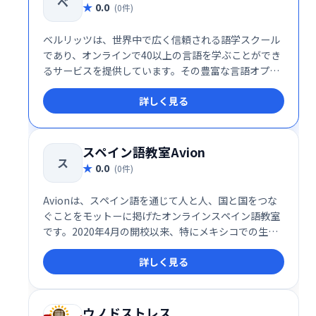
ベ
0.0
(0件)
ベルリッツは、世界中で広く信頼される語学スクール
であり、オンラインで40以上の言語を学ぶことができ
るサービスを提供しています。その豊富な言語オプシ
ョンと高品質のレッスン内容は、初心者から上級者ま
詳しく見る
で幅広い学習者に対応し、多様なニーズに応える柔軟
性が魅力です。
スペイン語教室Avion
ス
0.0
(0件)
Avionは、スペイン語を通じて人と人、国と国をつな
ぐことをモットーに掲げたオンラインスペイン語教室
です。2020年4月の開校以来、特にメキシコでの生活
やビジネスをサポートするために、メキシコのスペイ
詳しく見る
ン語に特化したレッスンを提供しています。
ウノドストレス