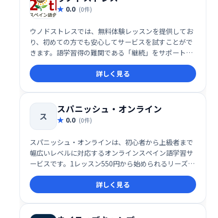
0.0
(0件)
ウノドストレスでは、無料体験レッスンを提供してお
り、初めての方でも安心してサービスを試すことがで
きます。語学習得の難関である「継続」をサポートす
るシステムと質の高い講師陣により、スペイン語学習
詳しく見る
の目標達成を強力に支援します。まずは無料体験で、
スペイン語学習の第一歩を踏み出してみてはいかがで
しょうか。
スパニッシュ・オンライン
ス
0.0
(0件)
スパニッシュ・オンラインは、初心者から上級者まで
幅広いレベルに対応するオンラインスペイン語学習サ
ービスです。1レッスン550円から始められるリーズナ
ブルな価格設定と、スカイプを利用した手軽さが特徴
詳しく見る
で、独自のアクティビティやコミュニティを通じて学
習のモチベーションを高めます。