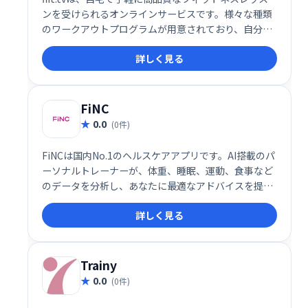
ンを受けられるオンラインサービスです。様々な種類
のワークアウトプログラムが用意されており、自分の
レベルや目的に合わせて自由に選択できます。人気イ
詳しく見る
ンストラクターの指導の下、モチベーションを維持し
ながら効率的にトレーニングできます。充実したコン
テンツと使いやすいインターフェースで、理想の身体
を目指しましょう。
FiNC
0.0
(0件)
FiNCは国内No.1のヘルスケアアプリです。AI搭載のパ
ーソナルトレーナーが、体重、睡眠、運動、食事など
のデータを分析し、あなたに最適なアドバイスを提供
します。専門家監修の続けやすいメニューも満載。毎
詳しく見る
日の健康管理をFiNCで効率的にサポートします。
Trainy
0.0
(0件)