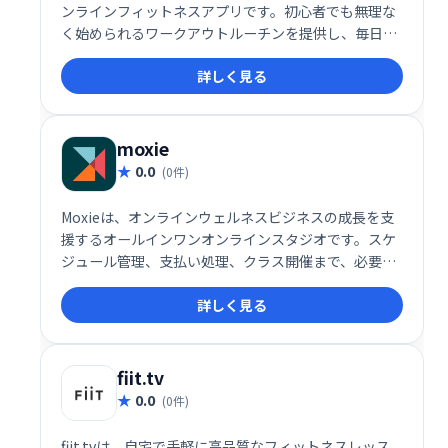
ンラインフィットネスアプリです。初心者でも無理な
く始められるワークアウトルーチンを提供し、毎日の
運動習慣をサポートします。 充実したコンテンツで、
詳しく見る
理想の体型を目指しましょう。
moxie
0.0
(0件)
Moxieは、オンラインウェルネスビジネスの成長を支
援するオールインワンオンラインスタジオです。スケ
ジュール管理、支払い処理、クラス開催まで、必要な
機能を1つのプラットフォームで提供します。複雑な
詳しく見る
作業をシンプルに効率化し、ビジネス拡大に集中でき
る環境を提供します。 あなたのオンラインウェルネス
ビジネスを、Moxieで次のレベルへ。
fiit.tv
0.0
(0件)
fiit.tvは、自宅で手軽に高品質なフィットネスレッス