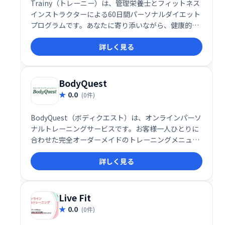
Trainy（トレーニー）は、管理栄養士とフィットネス
インストラクターによる60日間パーソナルダイエット
プログラムです。あなたに寄り添いながら、健康的な
食生活と適切な運動で目標達成をサポートします。1
詳しく見る
ヶ月29,900円で、理想の体型と健康を手に入れましょ
う。充実したサポート体制で、無理なく続けられるプ
ログラムです。
BodyQuest
0.0
(0件)
BodyQuest（ボディクエスト）は、オンラインパーソ
ナルトレーニングサービスです。お客様一人ひとりに
合わせた完全オーダーメイドのトレーニングメニュー
を提供し、カウンセリングに基づいた最短ルートで目
詳しく見る
標達成をサポートします。効率的なボディデザインプ
ログラムで、理想の体型を目指しましょう。
Live Fit
0.0
(0件)