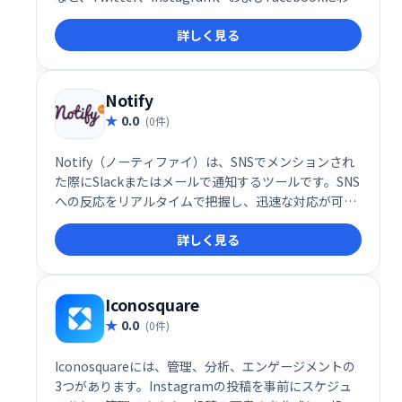
るソーシャル投稿に関する詳細な分析を提供します。
詳しく見る
あなたにとって重要なすべてのトピックとプロファイ
ルを監視します。月額わずか29ドルから！
Notify
0.0
(0件)
Notify（ノーティファイ）は、SNSでメンションされ
た際にSlackまたはメールで通知するツールです。SNS
への反応をリアルタイムで把握し、迅速な対応が可能
になります。SNSマーケティングの効率化に役立ち、
詳しく見る
見逃すことなく顧客とのエンゲージメントを高めま
す。
Iconosquare
0.0
(0件)
Iconosquareには、管理、分析、エンゲージメントの
3つがあります。Instagramの投稿を事前にスケジュ