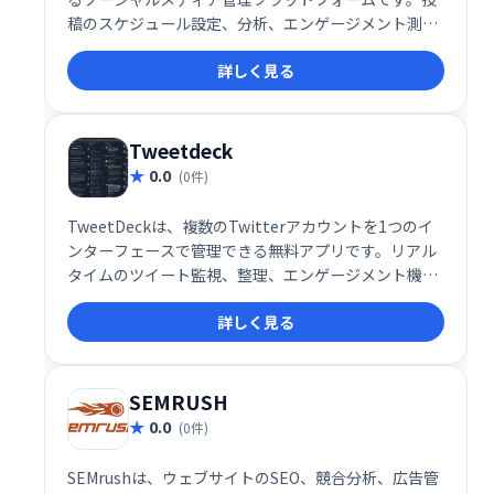
稿のスケジュール設定、分析、エンゲージメント測定
など、ソーシャルメディアマーケティングに必要な機
詳しく見る
能を一つのダッシュボードで管理できます。ROI測定
も可能で、効果的なソーシャルメディア戦略の実現を
支援します。
Tweetdeck
0.0
(0件)
TweetDeckは、複数のTwitterアカウントを1つのイ
ンターフェースで管理できる無料アプリです。リアル
タイムのツイート監視、整理、エンゲージメント機能
を備え、企業のソーシャルメディア戦略を効率化しま
詳しく見る
す。複数のアカウントを同時管理し、迅速な対応と効
果的な情報発信を実現します。
SEMRUSH
0.0
(0件)
SEMrushは、ウェブサイトのSEO、競合分析、広告管