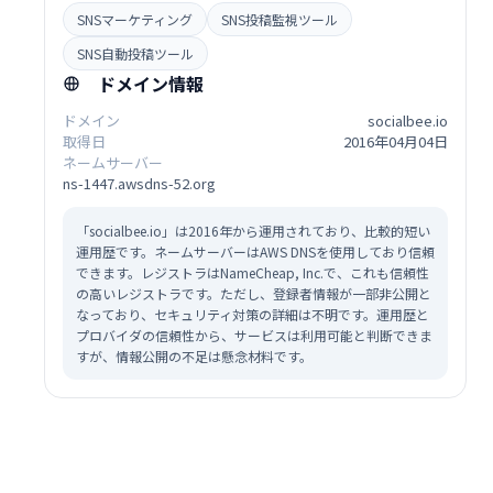
SNSマーケティング
SNS投稿監視ツール
SNS自動投稿ツール
ドメイン情報
ドメイン
socialbee.io
取得日
2016年04月04日
ネームサーバー
ns-1447.awsdns-52.org
「socialbee.io」は2016年から運用されており、比較的短い
運用歴です。ネームサーバーはAWS DNSを使用しており信頼
できます。レジストラはNameCheap, Inc.で、これも信頼性
の高いレジストラです。ただし、登録者情報が一部非公開と
なっており、セキュリティ対策の詳細は不明です。運用歴と
プロバイダの信頼性から、サービスは利用可能と判断できま
すが、情報公開の不足は懸念材料です。