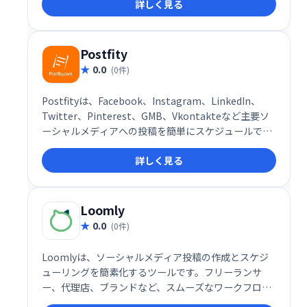
詳しく見る
とめて管理し、効率的なソーシャルメディア運用を実
現します。現在、無料プランを提供中です。 ぜひ
FeedAlphaで、あなたのソーシャルメディア戦略を強
化しましょう！
Postfity
0.0
(0件)
Postfityは、Facebook、Instagram、LinkedIn、
Twitter、Pinterest、GMB、Vkontakteなど主要ソ
ーシャルメディアへの投稿を簡単にスケジュールでき
るツールです。シンプルな操作で時間を節約し、ビジ
詳しく見る
ネスの成長を加速させます。複数のプラットフォーム
を一括管理し、効率的なソーシャルメディアマーケテ
ィングを実現しましょう。
Loomly
0.0
(0件)
Loomlyは、ソーシャルメディア投稿の作成とスケジ
ューリングを簡素化するツールです。フリーランサ
ー、代理店、ブランドなど、スムーズなワークフロー
を求めるユーザーに最適です。直感的なソーシャルメ