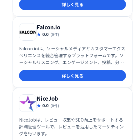
詳しく見る
ディアカレンダーで、投稿の作成、スケジュール設
定、管理を効率化し、時間と労力を節約できます。チ
ームでの共同作業もスムーズに行えます。ソーシャル
メディア戦略の効率化を実現し、エンゲージメントの
Falcon.io
向上をサポートします。
0.0
(0件)
Falcon.ioは、ソーシャルメディアとカスタマーエクス
ペリエンスを統合管理するプラットフォームです。ソ
ーシャルリスニング、エンゲージメント、投稿、分
析、ベンチマークなど、マーケティングに必要な機能
詳しく見る
を網羅。直感的なUIと強力なサポートで、顧客一人ひ
とりに合わせたパーソナライズされたブランド体験を
提供し、ビジネスの成長を支援します。
NiceJob
0.0
(0件)
NiceJobは、レビュー収集やSEO向上をサポートする
評判管理ツールで、レビューを活用したマーケティン
グを行います。