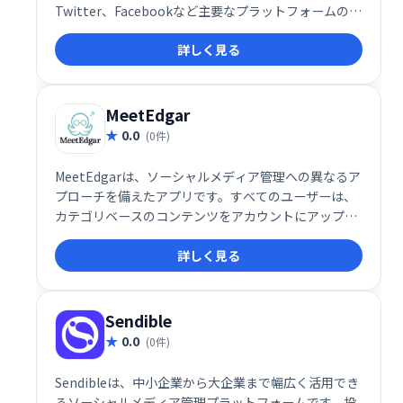
Twitter、Facebookなど主要なプラットフォームの情
報を収集・分析し、ブランドの評判や顧客の意見をリ
詳しく見る
アルタイムで把握できます。 ネガティブな意見への迅
速な対応や、ポジティブなフィードバックの活用によ
るマーケティング戦略の改善に役立ちます。
MeetEdgar
0.0
(0件)
MeetEdgarは、ソーシャルメディア管理への異なるア
プローチを備えたアプリです。すべてのユーザーは、
カテゴリベースのコンテンツをアカウントにアップロ
ードし、アカウントがコンテンツを投稿したい時間帯
詳しく見る
を作成するだけです。
Sendible
0.0
(0件)
Sendibleは、中小企業から大企業まで幅広く活用でき
るソーシャルメディア管理プラットフォームです。投