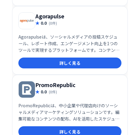
果最大化を実現します。
Agorapulse
0.0
(0件)
Agorapulseは、ソーシャルメディアの投稿スケジュ
ール、レポート作成、エンゲージメント向上を1つの
ツールで実現するプラットフォームです。コンテンツ
を効率的に管理し、効果的なマーケティング戦略をサ
詳しく見る
ポートします。フォロワーとの繋がりを深め、ビジネ
ス成長を促進しましょう。
PromoRepublic
0.0
(0件)
PromoRepublicは、中小企業や代理店向けのソーシ
ャルメディアマーケティングソリューションです。編
集可能なコンテンツの配布、AIを活用したスケジュー
リング、複数クライアント/拠点の管理、ローカル広告
詳しく見る
の実行など、効率的なコンテンツ配信ワークフローを