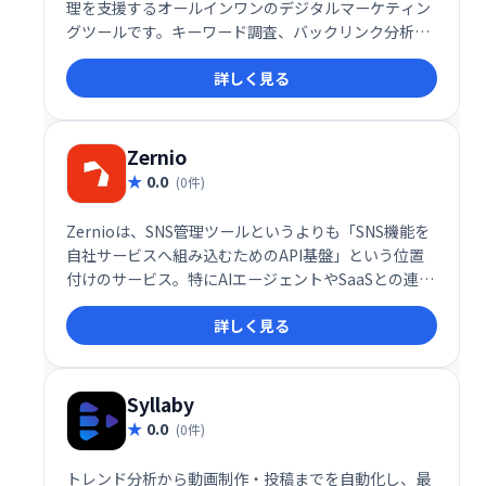
理を支援するオールインワンのデジタルマーケティン
グツールです。キーワード調査、バックリンク分析、
サイトオーディットなど、幅広い機能を提供し、オン
詳しく見る
ライン上のプレゼンス向上をサポートします。効果的
なデジタルマーケティング戦略の実現に貢献します。
Zernio
0.0
(0件)
Zernioは、SNS管理ツールというよりも「SNS機能を
自社サービスへ組み込むためのAPI基盤」という位置
付けのサービス。特にAIエージェントやSaaSとの連携
を重視した設計になっており、複数SNSへの投稿や認
詳しく見る
証処理を効率化したい開発チームにとって注目したい
選択肢と言える
Syllaby
0.0
(0件)
トレンド分析から動画制作・投稿までを自動化し、最