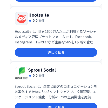
提供します。結果を把握しながら、効果的なソーシャ
ルメディア戦略を実現できます。
Hootsuite
0.0
(0件)
Hootsuiteは、世界1600万人以上が利用するソーシャ
ルメディア管理プラットフォームです。Facebook、
Instagram、Twitterなど主要なSNSを1ヶ所で管理・
運用でき、チームでの連携もスムーズです。安全な環
詳しく見る
境でソーシャルメディア戦略を実行し、顧客エンゲー
ジメントを高め、収益向上に貢献します。多様なデバ
イスや部門に対応し、効率的なソーシャルメディアマ
ーケティングを実現します。
Sprout Social
0.0
(0件)
Sprout Socialは、企業と顧客のコミュニケーションを
効率化するためのSaaSソフトウェアで、投稿管理、エ
ンゲージメント強化、分析の3つの主要機能を提供し
ます。ソーシャルメディア戦略を効果的に推進し、顧
詳しく見る
客やファンとの関係構築を強化することで、ビジネス