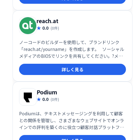
し、効率的な顧客接点を促進。予約スケジュールの最
適化で、ビジネス成長を支援します。
reach.at
0.0
(0件)
ノーコードのビルダーを使用して、ブランドリンク
「reach.at/yourname」を作成します。⠀ソーシャル
メディアのBIOSでリンクを共有してください。?メー
ルの署名✉️など。誰かがあなたに連絡したときにすぐ
詳しく見る
にメール通知を受け取ります。
Podium
0.0
(0件)
Podiumは、テキストメッセージングを利用して顧客
との関係を管理し、さまざまなウェブサイトでオンラ
インでの評判を築くのに役立つ顧客対話プラットフォ
ームです。