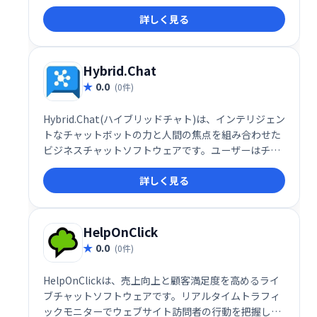
す。このシステムは、各訪問者をスキャンして、行動
詳しく見る
レポートに基づいて、それらが「ホット」または「コ
ールド」の見込み客かどうかを評価するようにも設計
されています。
Hybrid.Chat
0.0
(0件)
Hybrid.Chat(ハイブリッドチャト)は、インテリジェン
トなチャットボットの力と人間の焦点を組み合わせた
ビジネスチャットソフトウェアです。ユーザーはチャ
ットボットを作成して展開し、顧客、訪問者、潜在的
詳しく見る
な顧客と関わり、クエリへのスマートな応答を提供で
きます。
HelpOnClick
0.0
(0件)
HelpOnClickは、売上向上と顧客満足度を高めるライ
ブチャットソフトウェアです。リアルタイムトラフィ
ックモニターでウェブサイト訪問者の行動を把握し、