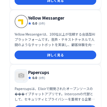
詳しく見る
Yellow Messanger
0.0
(0件)
Yellow Messengerは、100社以上が信頼する会話型AI
プラットフォームです。音声・テキストチャネルで人
間のようなチャットボットを実装し、顧客体験を向上
させます。強力なNLPエンジン、感情分析、90以上の
詳しく見る
言語対応など、高度な機能を備え、コンタクトセンタ
ーの自動化にも貢献します。エンドツーエンドの会話
設計で、スムーズなコミュニケーションを実現しま
す。
Papercups
0.0
(0件)
Papercupsは、Elixirで開発されたオープンソースの
���イブチャットアプリです。Intercomの代替と
して、セキュリティとプライバシーを重視する企業に
自己ホスト型ソリューションを提供します。ソースコ