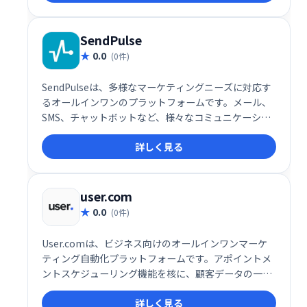
SendPulse
0.0
(0件)
SendPulseは、多様なマーケティングニーズに対応す
るオールインワンのプラットフォームです。メール、
SMS、チャットボットなど、様々なコミュニケーショ
ンチャネルを活用したマーケティングキャンペーンを
詳しく見る
効率的に実行できます。ユーザーフレンドリーなイン
ターフェースで、初心者にも簡単に利用可能。顧客エ
ンゲージメントを高め、ビジネス成長を促進します。
詳細な分析機能も搭載し、効果測定も容易です。
user.com
0.0
(0件)
User.comは、ビジネス向けのオールインワンマーケ
ティング自動化プラットフォームです。アポイントメ
ントスケジューリング機能を核に、顧客データの一元
管理でエンゲージメントとコンバージョン率向上を実
詳しく見る
現します。様々なコミュニケーションチャネルを統合