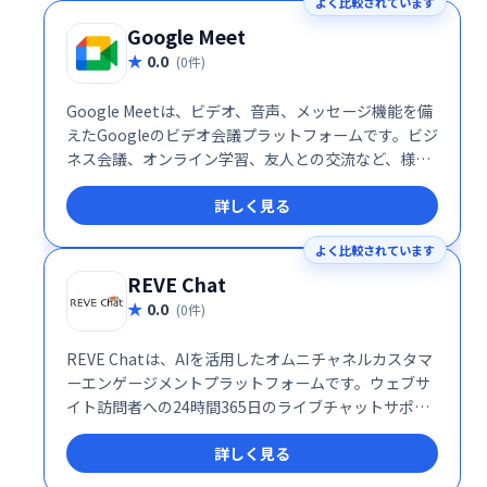
よく比較されています
Google Meet
0.0
(0件)
Google Meetは、ビデオ、音声、メッセージ機能を備
えたGoogleのビデオ会議プラットフォームです。ビジ
ネス会議、オンライン学習、友人との交流など、様々
なシーンで活用できます。シンプルで高機能なインタ
詳しく見る
ーフェースで、スムーズなコミュニケーションを実
現。場所を選ばず、チームや仲間と簡単に繋がること
よく比較されています
を可能にします。 無料プランから利用でき、ビジネス
ニーズにも対応する柔軟性も魅力です。
REVE Chat
0.0
(0件)
REVE Chatは、AIを活用したオムニチャネルカスタマ
ーエンゲージメントプラットフォームです。ウェブサ
イト訪問者への24時間365日のライブチャットサポー
トを提供し、リード獲得と販売促進を支援します。AI
詳しく見る
による効率的な対応と人間らしいサポートを両立し、
顧客エンゲージメントの向上を実現します。