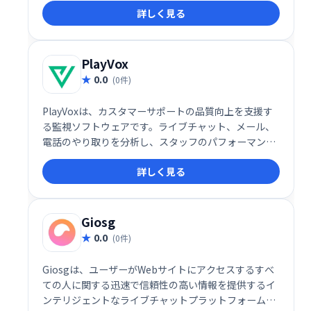
詳しく見る
セス数を売上につなげたい企業様におすすめです。
PlayVox
0.0
(0件)
PlayVoxは、カスタマーサポートの品質向上を支援す
る監視ソフトウェアです。ライブチャット、メール、
電話のやり取りを分析し、スタッフのパフォーマンス
や顧客体験を評価。わずか5分でQA監視プログラムを
詳しく見る
作成でき、コーチングやモチベーション向上に役立ち
ます。全チャネルの顧客対応を分析することで、より
効果的なサポート体制を構築できます。
Giosg
0.0
(0件)
Giosgは、ユーザーがWebサイトにアクセスするすべ
ての人に関する迅速で信頼性の高い情報を提供するイ
ンテリジェントなライブチャットプラットフォームで