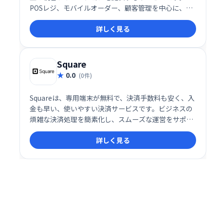
POSレジ、モバイルオーダー、顧客管理を中心に、あ
らゆる業態に対応した機能を一元的に管理すること
詳しく見る
で、飲食店の効率化や収益向上を実現します。柔軟性
の高いシステム設計とサポート体制により、小規模な
カフェから多店舗展開のレストランチェーンまで幅広
く利用されています。
Square
0.0
(0件)
Squareは、専用端末が無料で、決済手数料も安く、入
金も早い、使いやすい決済サービスです。ビジネスの
煩雑な決済処理を簡素化し、スムーズな運営をサポー
トします。今なら端末代実質0円！導入しやすい価格
詳しく見る
で、ビジネスをもっと楽しく効率的にしませんか？