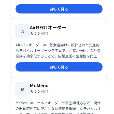
す。初期費用や月額費用が無料で、手軽に導入できる
詳しく見る
点が大きな魅力です。特に、事前決済機能による無断
キャンセルの防止や、効率的な運営サポートにより、
店舗運営の安定化を支援します。
AirREGI オーダー
A
0.0
(0件)
Airレジ オーダーは、飲食店向けに設計された先進的
なモバイルオーダーシステムで、注文、伝達、会計の
業務を効率化することで、店舗運営の生産性を向上さ
せることを目的としています。
詳しく見る
Mr.Menu
M
0.0
(0件)
Mr.Menuは、セルフオーダーや多言語対応など、現代
の飲食店経営に欠かせない機能を網羅したモバイルオ
ーダーサービスです。顧客体験の向上と運営コストの