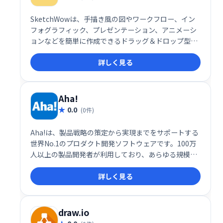
SketchWowは、手描き風の図やワークフロー、イン
フォグラフィック、プレゼンテーション、アニメーシ
ョンなどを簡単に作成できるドラッグ＆ドロップ型の
デザインツールです。視覚的にユニークで目を引くコ
詳しく見る
ンテンツを手軽に作成できるため、デザインのスキル
がなくてもプロフェッショナルな仕上がりを実現でき
ます。
Aha!
0.0
(0件)
Aha!は、製品戦略の策定から実現までをサポートする
世界No.1のプロダクト開発ソフトウェアです。100万
人以上の製品開発者が利用しており、あらゆる規模の
製品チームに最適なソリューションを提供していま
詳しく見る
す。
draw.io