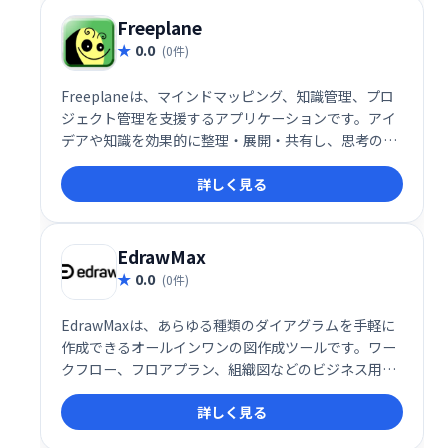
ブレインストーミングに最適です。
Freeplane
0.0
(0件)
Freeplaneは、マインドマッピング、知識管理、プロ
ジェクト管理を支援するアプリケーションです。アイ
デアや知識を効果的に整理・展開・共有し、思考のプ
ロセスを可視化します。直感的な操作で、複雑な情報
詳しく見る
を分かりやすく表現。個人やチームの生産性向上、創
造的な問題解決に役立ちます。無料でご利用いただけ
ますので、ぜひお試しください。
EdrawMax
0.0
(0件)
EdrawMaxは、あらゆる種類のダイアグラムを手軽に
作成できるオールインワンの図作成ツールです。ワー
クフロー、フロアプラン、組織図などのビジネス用途
から、ポスターやフライヤーまで幅広く対応し、プロ
詳しく見る
フェッショナルで視覚的に優れた図表を簡単にデザイ
ンできます。