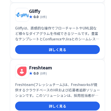
Gliffy
0.0
(0件)
Gliffyは、直感的な操作でフローチャートやUML図な
ど様々なダイアグラムを作成できるツールです。豊富
なテンプレートとConfluenceやJiraとのシームレスな
統合により、チームコラボレーションを加速し、アイ
詳しく見る
デアを効率的に共有できます。Atlassianエコシステム
でも高い人気を誇り、スムーズなワークフローを実現
します。
Freshteam
0.0
(0件)
Freshteam(フレッシュチーム)は、Freshworksが提
供するクラウドベースのHRおよび応募者追跡ソリュー
ションです。このソリューションは、採用担当者が候
補者を調達、選別、面接、採用するのに役立ちます。
詳しく見る