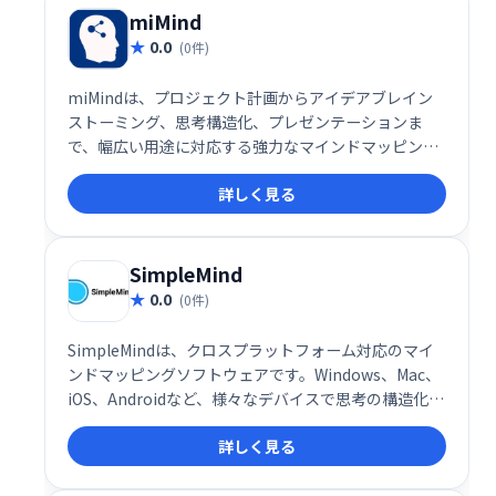
miMind
0.0
(0件)
miMindは、プロジェクト計画からアイデアブレイン
ストーミング、思考構造化、プレゼンテーションま
で、幅広い用途に対応する強力なマインドマッピング
ツールです。アイデア作成・共有をスムーズに行え、
詳しく見る
プロジェクトの設計やディスカッション、ポスター作
成なども効率化します。直感的な操作で思考を可視化
し、創造性を高め、チームワークを促進します。様々
なクリエイティブな活動に活用できます。
SimpleMind
0.0
(0件)
SimpleMindは、クロスプラットフォーム対応のマイ
ンドマッピングソフトウェアです。Windows、Mac、
iOS、Androidなど、様々なデバイスで思考の構造化、
分析、提示を支援します。直感的な操作で、ブランチ
詳しく見る
の作成、テキスト編集、要素の移動・回転などが可能
です。視覚的な思考ツールとして、アイデアの整理や