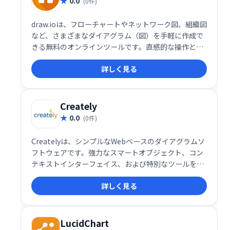
0.0
(0件)
draw.ioは、フローチャートやネットワーク図、組織図
など、さまざまなダイアグラム（図）を手軽に作成で
きる無料のオンラインツールです。直感的な操作と豊
富なテンプレートが特徴で、IT業界をはじめ、多くの
詳しく見る
ビジネスユーザーに利用されています。
Creately
0.0
(0件)
Createlyは、シンプルなWebベースのダイアグラムソ
フトウェアです。強力なスマートオブジェクト、コン
テキストインターフェイス、および特別なツールを備
えているため、<a
詳しく見る
href="http://ktkm.net/p/visio/">Visio</a>のよう
な他のソフトウェアと比べて、ユーザーはより迅速に
図を作成できます。
LucidChart