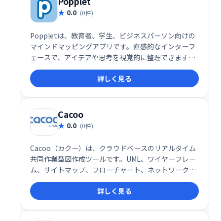
Popplet
0.0
(0件)
Poppletは、教育者、学生、ビジネスパーソン向けの
マインドマッピングアプリです。直感的なインターフ
ェースで、アイデアや思考を視覚的に整理できます。
四角形(popple)を使って情報を分類し、名前変更、サ
詳しく見る
イズ変更、移動も可能です。プロジェクト計画やブレ
ーンストーミングに最適で、視覚学習の強化にも役立
ちます。
Cacoo
0.0
(0件)
Cacoo（カクー）は、クラウドベースのリアルタイム
共同作業型図作成ツールです。UML、ワイヤーフレー
ム、サイトマップ、フローチャート、ネットワーク図
など、様々な図表を簡単に作成できます。直感的な操
詳しく見る
作性でチームメンバーと同時に作業し、スムーズな情
報共有を実現します。アイデアの可視化やプロジェク
トの進捗管理に最適なツールです。