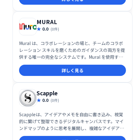
ン、コメント追加、SSL暗号化による安全なデータ送
信を実現します。場所を選ばず、チームで効率的に作
業を進められます。
MURAL
0.0
(0件)
Mural は、コラボレーションの場と、チームのコラボ
レーション スキルを磨くためのガイダンスの両方を提
供する唯一の完全なシステムです。Mural を使用する
と、進歩が速くなり、アイデアが改善され、チームが
詳しく見る
より幸せになり、一貫して優れた結果が得られます。
Scapple
0.0
(0件)
Scappleは、アイデアやメモを自由に書き込み、視覚
的に繋げて整理できるデジタルキャンバスです。マイ
ンドマップのように思考を展開し、複雑なアイデアを
シンプルに整理できます。直感的な操作で、思いつい