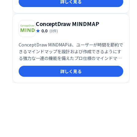
詳しく見る
たことをすぐに書き留め、後から自由に編集・再構成
可能です。アイデア出しやブレインストーミングに最
適なツールです。
ConceptDraw MINDMAP
0.0
(0件)
ConceptDraw MINDMAPは、ユーザーが時間を節約で
きるマインドマップを設計および作成できるようにす
る強力な一連の機能を備えたプロ仕様のマインドマッ
ピングソフトウェアです。ConceptDraw MINDMAPを
詳しく見る
使用すると、ユーザーは自分の思考プロセスを完全に
表示するマインドマップを作成できます。