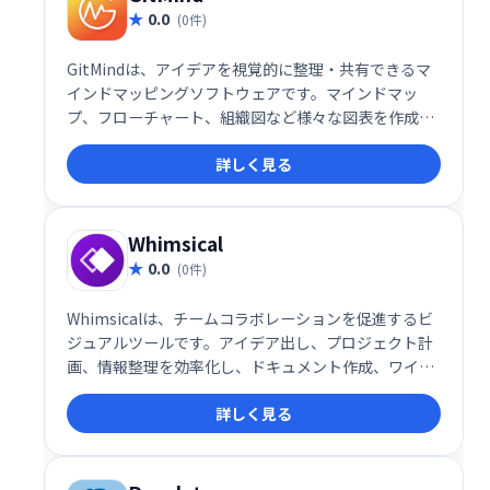
0.0
(0件)
GitMindは、アイデアを視覚的に整理・共有できるマ
インドマッピングソフトウェアです。マインドマッ
プ、フローチャート、組織図など様々な図表を作成で
き、思考の整理やチームでのブレインストーミングに
詳しく見る
最適
Whimsical
0.0
(0件)
Whimsicalは、チームコラボレーションを促進するビ
ジュアルツールです。アイデア出し、プロジェクト計
画、情報整理を効率化し、ドキュメント作成、ワイヤ
ーフレーム、フローチャート、マインドマップなどを
詳しく見る
一つのプラットフォームで実現します。直感的なイン
ターフェースで、チームメンバーとスムーズに連携
し、ビジュアル思考を促進します。複雑な情報を分か
りやすく整理し、生産性向上に貢献します。