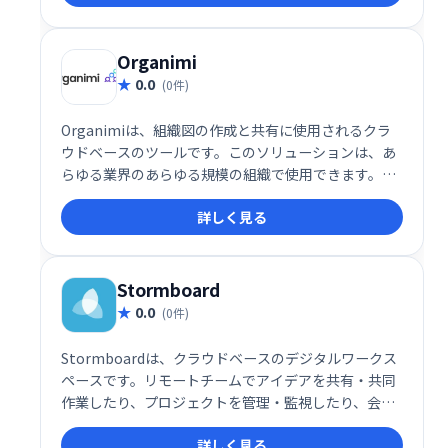
Organimi
0.0
(0件)
Organimiは、組織図の作成と共有に使用されるクラ
ウドベースのツールです。このソリューションは、あ
らゆる業界のあらゆる規模の組織で使用できます。ま
ず、組織のレポート構造と連絡先を含むExcel / CSVフ
詳しく見る
ァイルをアップロードするか、OrganimiのMember
Rosterツールから従業員をドラッグして新しいグラフ
を手動で作成できます。
Stormboard
0.0
(0件)
Stormboardは、クラウドベースのデジタルワークス
ペースです。リモートチームでアイデアを共有・共同
作業したり、プロジェクトを管理・監視したり、会議
を開催したりできます。Android/iOSアプリにも対応
詳しく見る
し、ホワイトボードや付箋を使ったコラボレーショ