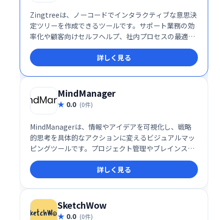
Zingtreeは、ノーコードでインタラクティブな意思決
定ツリーを作成できるツールです。サポート業務の効
率化や顧客向けセルフヘルプ、社内プロセスの最適化
に最適。複雑なフローを分かりやすい選択肢形式で表
詳しく見る
示し、ユーザーをスムーズに導きます。ITスキル不要
で、ビジネス担当者自身が柔軟に作成・運用できるた
め、迅速な導入と改善が可能です。様々なビジネスシ
ーンで、ユーザー体験と業務効率の向上を実現しま
MindManager
す。
0.0
(0件)
MindManagerは、情報やアイデアを可視化し、戦略
的思考を具体的なアクションに変えるビジュアルマッ
ピングツールです。プロジェクト管理やブレインスト
ーミング、戦略計画など、複雑な情報を整理し、生産
詳しく見る
性を劇的に向上させます。
SketchWow
0.0
(0件)