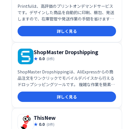
Printfulは、高評価のプリントオンデマンドサービス
です。デザインした商品を自動的に印刷、梱包、発送
しますので、在庫管理や発送作業の手間を省けます。
ドロップシッピングにも対応し、世界中のお客様に商
詳しく見る
品を提供可能。ビジネスの成長をサポートする、手軽
で便利なサービスです。
ShopMaster Dropshipping
0.0
(0件)
ShopMaster Dropshippingは、AliExpressからの商
品注文をワンクリックでモバイルデバイスから行える
ドロップシッピングツールです。 複雑な作業を簡素化
し、効率的な業務遂行をサポートします。 これによ
詳しく見る
り、迅速な受注処理とスムーズなドロップシッピング
ビジネス運営を実現できます。
ThisNew
0.0
(0件)