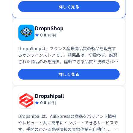
（ドラフト注文を含む）、ブログ、ページ、ショップ
詳しく見る
のメタフィールドを作成、更新、削除できます。
DropnShop
0.0
(0件)
DropnShopは、フランス産最高品質の製品を販売す
るオンラインストアです。粗悪品は一切扱わず、厳選
された商品のみを提供。信頼できる品質と洗練された
デザインを追求し、お客様に最高のショッピング体験
詳しく見る
をお届けします。ぜひ、DropnShopで特別な商品を
見つけてください。
Dropshipall
0.0
(0件)
Dropshipallは、AliExpressの商品をバリアント情報
やレビューと共に簡単にインポートできるサービスで
す。手間のかかる商品情報の登録作業を自動化し、迅