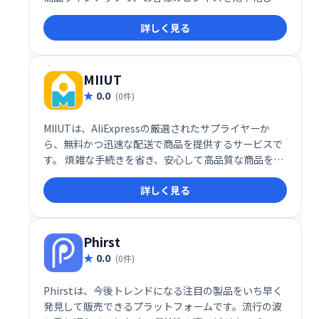
売上拡大をサポートします。 手軽に始められるドロッ
詳しく見る
プシッピングで、新たなビジネスチャンスを掴みまし
ょう。
MIIUT
0.0
(0件)
MIIUTは、AliExpressの厳選されたサプライヤーか
ら、無料かつ迅速な配送で商品を提供するサービスで
す。 煩雑な手続きを省き、安心して高品質な商品を手
に入れられます。 AliExpressでの買い物をよりスムー
詳しく見る
ズで効率的にする、信頼できるパートナーとして
MIIUTをご活用ください。
Phirst
0.0
(0件)
Phirstは、今後トレンドになる注目の製品をいち早く
発見して販売できるプラットフォームです。流行の波