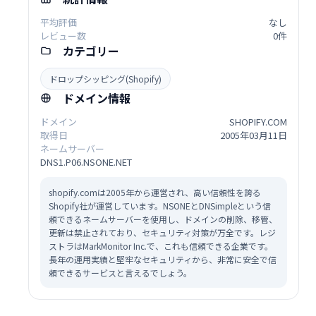
平均評価
なし
レビュー数
0件
カテゴリー
ドロップシッピング(Shopify)
ドメイン情報
ドメイン
SHOPIFY.COM
取得日
2005年03月11日
ネームサーバー
DNS1.P06.NSONE.NET
shopify.comは2005年から運営され、高い信頼性を誇る
Shopify社が運営しています。NSONEとDNSimpleという信
頼できるネームサーバーを使用し、ドメインの削除、移管、
更新は禁止されており、セキュリティ対策が万全です。レジ
ストラはMarkMonitor Inc.で、これも信頼できる企業です。
長年の運用実績と堅牢なセキュリティから、非常に安全で信
頼できるサービスと言えるでしょう。