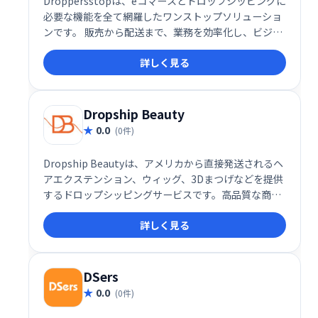
Droppersstopは、eコマースとドロップシッピングに
必要な機能を全て網羅したワンストップソリューショ
ンです。 販売から配送まで、業務を効率化し、ビジネ
スの成長をサポートします。 複雑な作業を簡素化し、
詳しく見る
スムーズな運営を実現。ドロップシッピングビジネス
を成功に導くための強力なツールです。
Dropship Beauty
0.0
(0件)
Dropship Beautyは、アメリカから直接発送されるヘ
アエクステンション、ウィッグ、3Dまつげなどを提供
するドロップシッピングサービスです。高品質な商品
を、手間をかけずに販売できます。在庫管理や発送の
詳しく見る
手間を省き、効率的なビジネス展開を実現しましょ
う。
DSers
0.0
(0件)