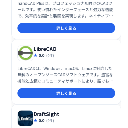
nanoCAD Plusは、プロフェッショナル向けのCADツ
ールです。使い慣れたインターフェースと強力な機能
で、効率的な設計と製図を実現します。ネイティブ
DWG互換性とオープンAPIにより、既存のワークフロ
詳しく見る
ーとのシームレスな連携が可能です。低コストの年間
サブスクリプションで、アップデートや優先サポート
も提供します。高度な設計ニーズに対応する、コスト
パフォーマンスに優れたCADソリューションです。
LibreCAD
0.0
(0件)
LibreCADは、Windows、macOS、Linuxに対応した
無料のオープンソースCADソフトウェアです。豊富な
機能と広範なコミュニティサポートにより、誰でも手
軽にCADを利用できます。設計、製図、編集など、
詳しく見る
様々な用途に活用可能です。
DraftSight
0.0
(0件)