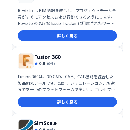
Revizto は BIM 情報を統合し、プロジェクトチーム全
員がすぐにアクセスおよび行動できるようにします。
Revizto の高度な Issue Tracker に用意されたワーク
フローにより、プロジェクトチームのメンバーは 3D
詳しく見る
環境と 2D シートにてモデルの問題や干渉を識別・管
理が可能になります。Revizto は2D と 3D 両方のワー
クフローで、プロジェクトデータへの統合的アクセス
を可能にし、誰もがプロジェクトの課題に対応できま
Fusion 360
す。
0.0
(0件)
Fusion 360は、3D CAD、CAM、CAE機能を統合した
製品開発ツールです。設計、シミュレーション、製造
までを一つのプラットフォームで実現し、コンセプト
から生産までを効率化します。産業機械設計など幅広
詳しく見る
い用途に対応し、チームでのコラボレーションも可能
です。製品開発プロセス全体の最適化を目指し、設計
から製造までをシームレスに繋ぎます。
SimScale
0.0
(0件)