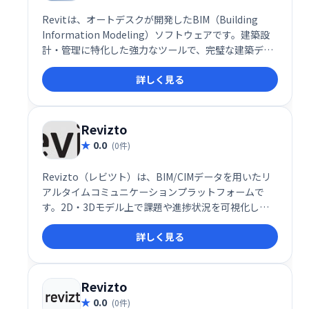
Revitは、オートデスクが開発したBIM（Building
Information Modeling）ソフトウェアです。建築設
計・管理に特化した強力なツールで、完璧な建築デザ
インの作成を支援します。複数担当者による同時作業
詳しく見る
を可能にし、中央モデルへのアクセスでコラボレーシ
ョンを促進、時間とコストの節約に繋がります。建築
業界のプロフェッショナルに最適です。
Revizto
0.0
(0件)
Revizto（レビツト）は、BIM/CIMデータを用いたリ
アルタイムコミュニケーションプラットフォームで
す。2D・3Dモデル上で課題や進捗状況を可視化し、
関係者間でのスムーズな情報共有を実現します。建設
詳しく見る
業界におけるQCDSE（品質・コスト・工期・安全・環
境）の改善に貢献し、プロジェクトの成功を支援しま
す。日本初導入の革新的なプラットフォームで、効率
的な協働を実現しましょう。
Revizto
0.0
(0件)