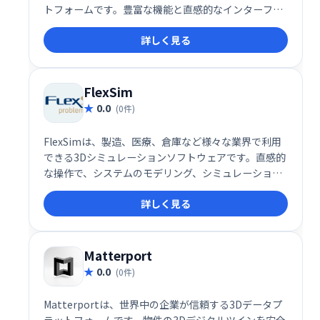
トフォームです。豊富な機能と直感的なインターフェ
ースで、複雑な3Dインタラクションをノーコードで実
詳しく見る
現。製品展示や商業販売、建築計画など、様々な用途
に活用でき、高品質な3Dコンテンツを簡単に作成でき
ます。 高度な機能を備えつつ、使いやすさを追求した
Wings Engineで、あなたの創造性を自由に解き放ち
FlexSim
ましょう。
0.0
(0件)
FlexSimは、製造、医療、倉庫など様々な業界で利用
できる3Dシミュレーションソフトウェアです。直感的
な操作で、システムのモデリング、シミュレーショ
ン、分析を行い、業務プロセスの改善、コスト削減、
詳しく見る
収益向上を支援します。無駄を特定し効率化を図り、
より効果的な意思決定を可能にします。
Matterport
0.0
(0件)
Matterportは、世界中の企業が信頼する3Dデータプ
ラットフォームです。物件の3Dデジタルツインを安全