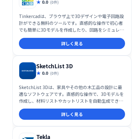
0.0
(0件)
Tinkercadは、ブラウザ上で3Dデザインや電子回路設
計ができる無料のツールです。直感的な操作で初心者
でも簡単に3Dモデルを作成したり、回路をシミュレー
トしたりできます。教育機関や個人でも利用でき、創
詳しく見る
造性を育み、デジタルファブリケーションを学ぶのに
最適です。 複雑なソフトウェアを必要とせず、手軽に
3Dデザインの世界を体験できます。
SketchList 3D
0.0
(0件)
SketchList 3Dは、家具やその他の木工品の設計に最
適なソフトウェアです。直感的な操作で、3Dモデルを
作成し、材料リストやカットリストを自動生成できま
す。複雑な設計も容易に作成でき、正確な見積もりと
詳しく見る
効率的な製作を支援します。初心者からプロまで幅広
く活用できる、強力で使いやすい設計ツールです。
Tekla