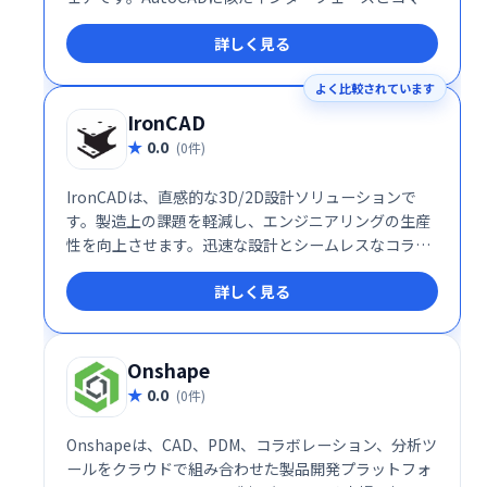
ドで、直感的な操作を実現。習得が容易で、迅速な導
詳しく見る
入と高い投資対効果が期待できます。設計業務の効率
化を支援します。
よく比較されています
IronCAD
0.0
(0件)
IronCADは、直感的な3D/2D設計ソリューションで
す。製造上の課題を軽減し、エンジニアリングの生産
性を向上させます。迅速な設計とシームレスなコラボ
レーションを実現し、企業全体の効率化を促進しま
詳しく見る
す。高度な機能と使いやすさを両立し、設計プロセス
の迅速化と品質向上に貢献します。
Onshape
0.0
(0件)
Onshapeは、CAD、PDM、コラボレーション、分析ツ
ールをクラウドで組み合わせた製品開発プラットフォ