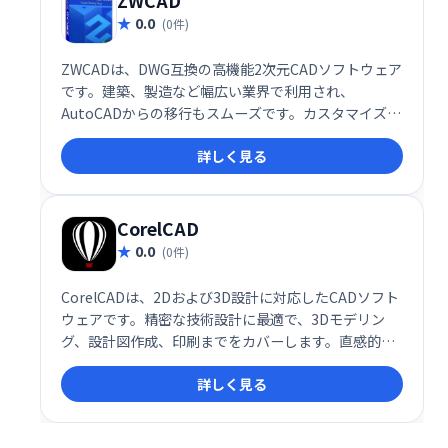
ZWCAD
0.0
(0件)
ZWCADは、DWG互換の高機能2次元CADソフトウェア
です。建築、製造など幅広い業界で利用され、
AutoCADからの移行もスムーズです。カスタマイズ可
能な機能で、業務効率の向上を支援します。世界90カ
詳しく見る
国で90万人を超えるユーザーに選ばれ、高いコストパ
フォーマンスを実現。15言語に対応し、グローバルな
ニーズにも対応可能です。
CorelCAD
0.0
(0件)
CorelCADは、2Dおよび3D設計に対応したCADソフト
ウェアです。精密な技術設計に最適で、3Dモデリン
グ、設計図作成、印刷までをカバーします。直感的な
操作で、視覚的なアイデアを効果的に伝え、生産性向
詳しく見る
上と効率的な共同作業を実現します。詳細な要素が必
要な設計作業に高い精度を提供し、業務の効率化を支
援します。