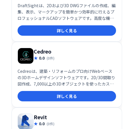
DraftSightは、2Dおよび3D DWGファイルの作成、編
集、表示、マークアップを簡単かつ効率的に行えるプ
ロフェッショナルCADソフトウェアです。高度な機能
を備えながら、直感的な操作性で、あらゆる設計ニー
詳しく見る
ズに対応します。
Cedreo
0.0
(0件)
Cedreoは、建築・リフォームのプロ向けWebベース
の3Dホームデザインソフトウェアです。2D/3D間取り
図作成、7,000以上の3Dオブジェクトを使ったカスタ
マイズ、写実的なレンダリング生成が可能です。複雑
詳しく見る
な操作不要で、短時間でプロジェクトを視覚化し、共
有できます。時間を節約し、魅力的なプレゼンテーシ
ョンを作成しましょう。
Revit
0.0
(0件)