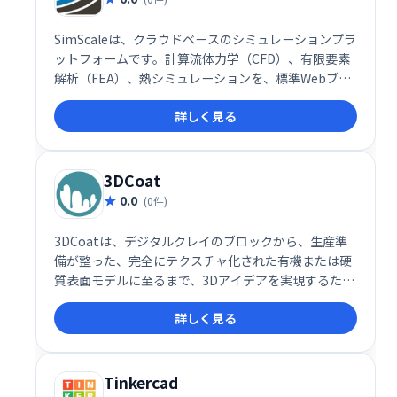
SimScaleは、クラウドベースのシミュレーションプラ
ットフォームです。計算流体力学（CFD）、有限要素
解析（FEA）、熱シミュレーションを、標準Webブラ
ウザ上で実行できます。CADアップロードからメッシ
詳しく見る
ュ作成、シミュレーション設定、後処理まで、すべて
オンラインで完結。インストール不要で、設計の仮想
テストを効率的に行えます。複雑な設計検証も手軽
に、迅速に実行可能です。
3DCoat
0.0
(0件)
3DCoatは、デジタルクレイのブロックから、生産準
備が整った、完全にテクスチャ化された有機または硬
質表面モデルに至るまで、3Dアイデアを実現するため
に必要なすべてのツールを備えた1つのアプリケーシ
詳しく見る
ョンです。
Tinkercad