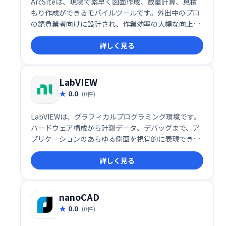
ArcSiteは、現場で素早く図面作成、数量計算、見積
もり作成ができるモバイルツールです。外出中のプロ
の請負業者向けに設計され、作業効率の大幅な向上を
実現します。
詳しく見る
LabVIEW
0.0
(0件)
LabVIEWは、グラフィカルプログラミング環境です。
ハードウェア構成から計測データ、デバッグまで、ア
プリケーションのあらゆる側面を視覚的に表現できま
す。様々な計測ハードウェアの統合、複雑なロジック
詳しく見る
の表示、データ解析アルゴリズムの開発、カスタムUI
設計を容易にします。直感的な操作で、効率的な開発
とデータ解析を実現します。
nanoCAD
0.0
(0件)