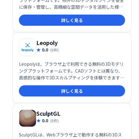
に保存・管理し、高精細な空間データを活用した様々
なビジネス用途に対応します。不動産、建設、観光な
詳しく見る
ど、様々な業界で活用可能です。
Leopoly
0.0
(0件)
Leopolyは、ブラウザ上で利用できる無料の3Dモデリ
ングプラットフォームです。CADソフトとは異なり、
直感的な操作で3Dスカルプティングを体験できます。
初心者や学生の方でも簡単にオリジナルモデルを作
詳しく見る
成、カスタマイズし、3Dプリントするための技術を習
得できます。複雑な操作を必要とせず、手軽に3Dモデ
リングの世界を始めるのに最適なツールです。
SculptGL
0.0
(0件)
SculptGLは、Webブラウザ上で動作する無料の3Dス