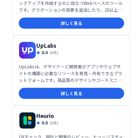
ックアップを作成するのに役立つWebベースのツール
です。グラデーションの背景を追加したり、20以上の
モックアップを閲覧したり、エクスポート設定をカス
詳しく見る
タマイズしたりします。
UpLabs
0.0
(0件)
UpLabsは、デザイナーと開発者がアプリやウェブサ
イトの構築に必要なリソースを発見・共有できるプラ
ットフォームです。高品質のデザインやコードスニペ
ット、チュートリアルなど、開発を加速させるための
詳しく見る
様々な素材を提供しています。クリエイター同士の交
流も促進し、最新トレンドの情報収集にも役立ちま
す。
Heurio
0.0
(0件)
UXチェック、設計と開発のレビュー、ヒューリスティ