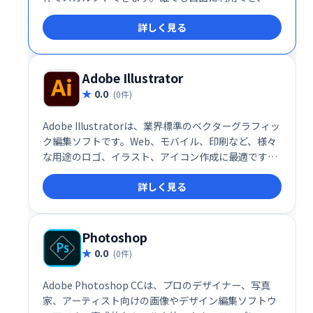
軟性の高いベクターイラスト制作を可能にします。
詳しく見る
Adobe Illustrator
0.0
(0件)
Adobe Illustratorは、業界標準のベクターグラフィッ
ク編集ソフトです。Web、モバイル、印刷など、様々
な用途のロゴ、イラスト、アイコン作成に最適です。
1985年のMacintosh版リリース以来、進化を続け、
詳しく見る
Mac、Windows、iPadで利用可能です。高精細なデザ
インを実現し、拡大縮小しても画質が劣化しないベク
ター形式を採用。プロからアマチュアまで、幅広いク
リエイターに愛用されています。
Photoshop
0.0
(0件)
Adobe Photoshop CCは、プロのデザイナー、写真
家、アーティスト向けの画像やデザイン編集ソフトウ