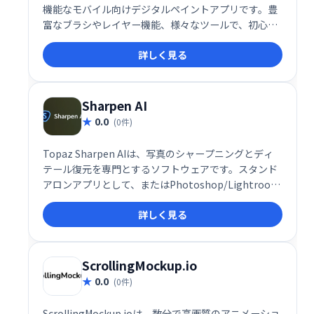
機能なモバイル向けデジタルペイントアプリです。豊
富なブラシやレイヤー機能、様々なツールで、初心者
からプロまで幅広く利用できます。直感的な操作で、
詳しく見る
あなたの創造性を自由に表現しましょう。
Sharpen AI
0.0
(0件)
Topaz Sharpen AIは、写真のシャープニングとディ
テール復元を専門とするソフトウェアです。スタンド
アロンアプリとして、またはPhotoshop/Lightroom
プラグインとして使用でき、既存のワークフローにシ
詳しく見る
ームレスに統合可能です。バッチ処理にも対応し、高
画質の写真編集を効率的に実現します。
ScrollingMockup.io
0.0
(0件)
ScrollingMockup.ioは、数分で高画質のアニメーショ