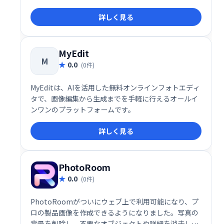
に対応し、コード不要のドラッグ＆ドロップ操作と、
詳しく見る
カスタムコードの統合を柔軟に組み合わせることがで
きます。SEO最適化、CMS、REST API、プラグイン、
ローカライゼーション、カスタムファイル管理など、
包括的な機能を備えており、個人ユーザーからエンタ
MyEdit
M
ープライズまで対応可能な多機能なサイト構築環境を
0.0
(0件)
提供します。
MyEditは、AIを活用した無料オンラインフォトエディ
タで、画像編集から生成までを手軽に行えるオールイ
ンワンのプラットフォームです。
詳しく見る
PhotoRoom
0.0
(0件)
PhotoRoomがついにウェブ上で利用可能になり、プ
ロの製品画像を作成できるようになりました。写真の
背景を削除し、不要なオブジェクトや詳細を消去し、