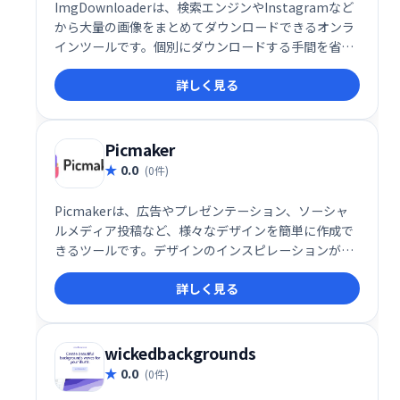
ImgDownloaderは、検索エンジンやInstagramなど
から大量の画像をまとめてダウンロードできるオンラ
インツールです。個別にダウンロードする手間を省
き、効率的に画像収集を可能にします。JPEG、PNG、
詳しく見る
GIF、MP4動画など、様々な形式の画像に対応し、
Instagramからのダウンロードにも対応しています。
大量の画像が必要なユーザーにとって、
ImgDownloaderは非常に便利なツールです。
Picmaker
0.0
(0件)
Picmakerは、広告やプレゼンテーション、ソーシャ
ルメディア投稿など、様々なデザインを簡単に作成で
きるツールです。デザインのインスピレーションが必
要な時、Picmakerが最短ルートであなたのアイデア
詳しく見る
を実現します。直感的な操作で、プロフェッショナル
なデザインを素早く作成できます。
wickedbackgrounds
0.0
(0件)