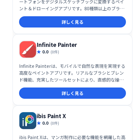
ートフォンをデジタルスケッチブックに変換するペイ
ント＆ドローイングアプリです。80種類以上のブラ
シ、汚れ、ファイル、消しゴムツールを搭載し、直感
詳しく見る
的な操作で想像力を自由に表現できます。高速でスム
ーズな描画体験を提供し、デジタルアート制作を快適
にします。クリエイティブなアイデアを形にするため
の理想的なツールです。
Infinite Painter
0.0
(0件)
Infinite Painterは、モバイルで自然な表現を実現する
高度なペイントアプリです。リアルなブラシとブレン
ド機能、充実したツールセットにより、直感的な操作
でプロフェッショナルレベルの絵画制作が可能です。
詳しく見る
創造性を自由に解き放ち、美しいアート作品を創造し
ましょう。
ibis Paint X
0.0
(0件)
ibis Paint Xは、マンガ制作に必要な機能を網羅した高