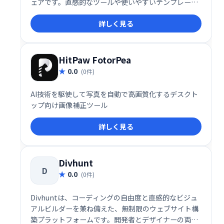
ェアです。直感的なツールや使いやすいテンプレート
により、Web、モバイル、印刷用のデザインを効率よ
詳しく見る
く作成できます。また、写真の補正や強化機能も備
え、見事な芸術作品を生み出すのに役立ちます。
HitPaw FotorPea
0.0
(0件)
AI技術を駆使して写真を自動で高画質化するデスクト
ップ向け画像補正ツール
詳しく見る
Divhunt
D
0.0
(0件)
Divhuntは、コーディングの自由度と直感的なビジュ
アルビルダーを兼ね備えた、無制限のウェブサイト構
築プラットフォームです。開発者とデザイナーの両方