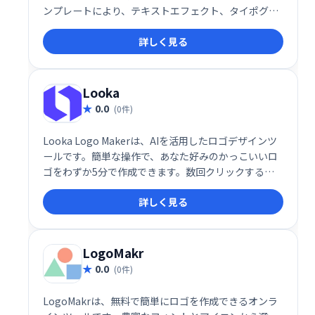
ンプレートにより、テキストエフェクト、タイポグラ
フィー、ロゴデザインを簡単に作成できます。3Dテキ
詳しく見る
ストや3Dタイトルも簡単に作成可能。デスクトップパ
ブリッシング、ウェブサイト、ソーシャルメディア投
稿など、あらゆるプロジェクトで目を引くデザインを
実現します。洗練された見出しやキャプションで、ク
Looka
リエイティブな表現を次のレベルへ引き上げましょ
0.0
(0件)
う。
Looka Logo Makerは、AIを活用したロゴデザインツ
ールです。簡単な操作で、あなた好みのかっこいいロ
ゴをわずか5分で作成できます。数回クリックするだ
けで、理想のロゴが完成します。
詳しく見る
LogoMakr
0.0
(0件)
LogoMakrは、無料で簡単にロゴを作成できるオンラ