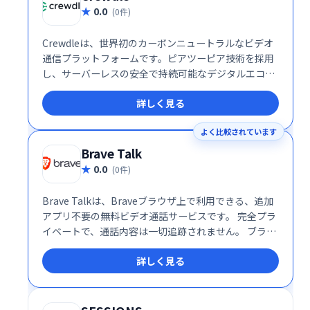
0.0
(0件)
Crewdleは、世界初のカーボンニュートラルなビデオ
通信プラットフォームです。ピアツーピア技術を採用
し、サーバーレスの安全で持続可能なデジタルエコシ
ステムを実現しました。従来のビデオ会議システムと
詳しく見る
は異なり、環境への負荷を最小限に抑えながら、高品
質なコミュニケーションを提供します。一度の会話で
よく比較されています
地球に貢献できる、革新的なソリューションです。
Brave Talk
0.0
(0件)
Brave Talkは、Braveブラウザ上で利用できる、追加
アプリ不要の無料ビデオ通話サービスです。 完全プラ
イベートで、通話内容は一切追跡されません。 ブラウ
ザだけで手軽に、安心してビデオ通話をお楽しみくだ
詳しく見る
さい。