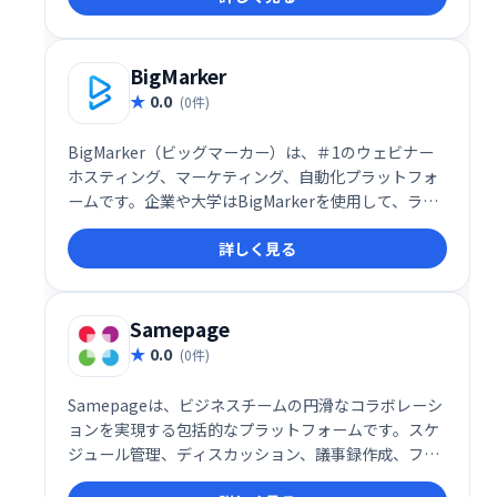
BigMarker
0.0
(0件)
BigMarker（ビッグマーカー）は、＃1のウェビナー
ホスティング、マーケティング、自動化プラットフォ
ームです。企業や大学はBigMarkerを使用して、ライ
ブ、オンデマンド、自動化されたウェビナー、オンラ
詳しく見る
インプレゼンテーション、トレーニング、イベントを
主催し、リード、顧客、その他の利害関係者と有意義
な会話を交わしています。
Samepage
0.0
(0件)
Samepageは、ビジネスチームの円滑なコラボレーシ
ョンを実現する包括的なプラットフォームです。スケ
ジュール管理、ディスカッション、議事録作成、ファ
イル共有、インスタントメッセージ、タスク管理な