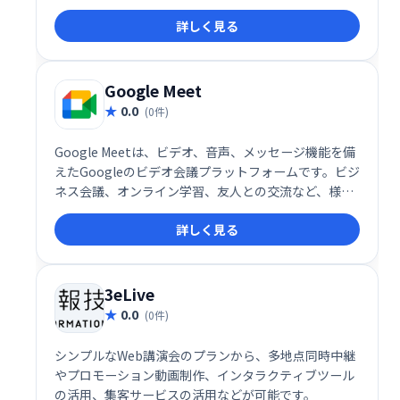
の通話管理をスマートにサポートします。
詳しく見る
Google Meet
0.0
(0件)
Google Meetは、ビデオ、音声、メッセージ機能を備
えたGoogleのビデオ会議プラットフォームです。ビジ
ネス会議、オンライン学習、友人との交流など、様々
なシーンで活用できます。シンプルで高機能なインタ
詳しく見る
ーフェースで、スムーズなコミュニケーションを実
現。場所を選ばず、チームや仲間と簡単に繋がること
を可能にします。 無料プランから利用でき、ビジネス
ニーズにも対応する柔軟性も魅力です。
3eLive
0.0
(0件)
シンプルなWeb講演会のプランから、多地点同時中継
やプロモーション動画制作、インタラクティブツール
の活用、集客サービスの活用などが可能です。