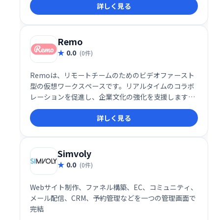
詳しく見る
票、Q＆A機能で参加者とリアルタイムに交流し、イベ
ントデータや分析も取得可能。集客からエンゲージメ
ントまで、効果的なオンラインイベント運営を支援し
ます。
Remo
0.0
(0件)
Remoは、リモートチームのためのビデオファースト
型の仮想ワークスペースです。リアルタイムのコラボ
レーションを促進し、企業文化の強化を支援します。
直感的なインターフェースで、チームメンバーとの繋
詳しく見る
がりを深め、生産性を向上させます。 活気のあるリモ
ートワーク環境を実現し、より効果的なチームワーク
を促進します。
Simvoly
0.0
(0件)
Webサイト制作、ファネル構築、EC、コミュニティ、
メール配信、CRM、予約管理などを一つの管理画面で
完結