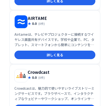
詳しく見る
ど、チームワークに必要な機能を一つに集約。情報の
一元化による効率化と、スムーズなコミュニケーショ
ン促進で、生産性向上をサポートします。単一のプラ
ットフォームでチームワークを強化し、ビジネスの成
AIRTAME
功に貢献します。
0.0
(0件)
Airtameは、テレビやプロジェクターに接続するワイ
ヤレス画面共有デバイスです。学校や企業で、PC、タ
ブレット、スマートフォンから簡単にコンテンツを共
有できます。アプリをダウンロードするだけで、面倒
詳しく見る
な設定なしにストリーミングを開始。手軽に画面共有
を実現し、会議やプレゼンテーションを効率化しま
す。
Crowdcast
0.0
(0件)
Crowdcastは、魅力的で使いやすいライブストリーミ
ングサービスです。ブラウザベースで、インタラクテ
ィブなウェビナーやワークショップ、オンラインサミ
ットなどを簡単に開催できます。ライブチャット、投