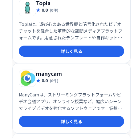
Topia
0.0
(0件)
Topiaは、遊び心のある世界観と暗号化されたビデオ
チャットを融合した革新的な空間メディアプラットフ
ォームです。用意されたテンプレートや自作キット
で、自分だけの空間を簡単に構築可能。ディナー、ポ
詳しく見る
ッドキャスト、コンサート、会議など、500以上のバ
ーチャル空間が利用可能です。あなただけの世界を創
造し、新たなコミュニケーション体験を創造しましょ
う。
manycam
0.0
(0件)
ManyCamは、ストリーミングプラットフォームやビ
デオ会議アプリ、オンライン授業など、幅広いシーン
でライブビデオを強化するソフトウェアです。仮想背
景やエフェクトの追加、複数のカメラ切り替えなどの
詳しく見る
高度な機能を搭載し、ビデオ通話や配信をより魅力的
に演出します。プロフェッショナルから初心者まで使
いやすい設計で、様々な用途に対応可能です。