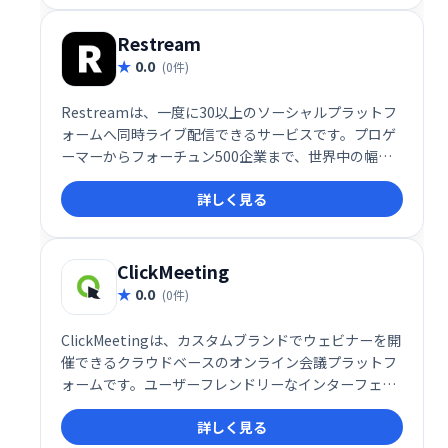
的なコミュニケーションを実現します。
Restream
0.0
(0件)
Restreamは、一度に30以上のソーシャルプラットフ
ォームへ同時ライブ配信できるサービスです。プロゲ
ーマーからフォーチュン500企業まで、世界中の幅広
いユーザーが利用し、視聴者拡大とエンゲージメント
詳しく見る
向上を実現しています。効率的な配信と多様なプラッ
トフォームへのリーチで、あなたのメッセージを世界
中に届けましょう。
ClickMeeting
0.0
(0件)
ClickMeetingは、カスタムブランドでウェビナーを開
催できるクラウドベースのオンライン会議プラットフ
ォームです。ユーザーフレンドリーなインターフェー
スを備え、参加者とのインタラクティブなセッション
詳しく見る
やスムーズな情報共有をサポートし、ウェビナー運営