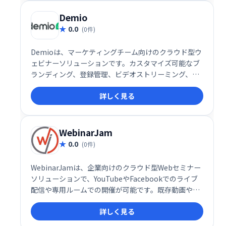
Demio
0.0
(0件)
Demioは、マーケティングチーム向けのクラウド型ウ
ェビナーソリューションです。カスタマイズ可能なブ
ランディング、登録管理、ビデオストリーミング、画
面共有といった機能で、効率的なイベント開催と顧客
詳しく見る
とのコミュニケーションを実現します。詳細な分析機
能やリマインダー機能も搭載し、見込み客の育成や顧
客エンゲージメントを促進します。
WebinarJam
0.0
(0件)
WebinarJamは、企業向けのクラウド型Webセミナー
ソリューションで、YouTubeやFacebookでのライブ
配信や専用ルームでの開催が可能です。既存動画やス
ライド、画面共有などの素材を活用して魅力的なウェ
詳しく見る
ビナーを作成・実施できます。インタラクティブな機
能を通じて参加者とのエンゲージメントを高め、効果