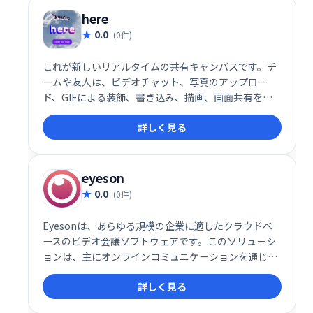
客、ドナー、ファンの獲得を支援します。
here
0.0
(0件)
これが新しいリアルタイムの共有キャンバスです。チ
ームや友人は、ビデオチャット、写真のアップロー
ド、GIFによる装飾、書き込み、描画、画面共有をす
べてブラウザで行うことができます。つぶやき共有埋
詳しく見る
め込む
eyeson
0.0
(0件)
Eyesonは、あらゆる規模の企業に適したクラウドベ
ースのビデオ会議ソフトウェアです。このソリューシ
ョンは、主にオンラインコミュニケーションを通じて
業務を行うビジネスチームに適しています。
詳しく見る