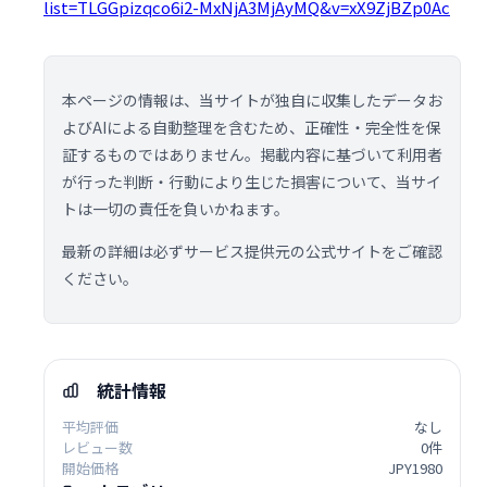
list=TLGGpizqco6i2-MxNjA3MjAyMQ&v=xX9ZjBZp0Ac
本ページの情報は、当サイトが独自に収集したデータお
よびAIによる自動整理を含むため、正確性・完全性を保
証するものではありません。掲載内容に基づいて利用者
が行った判断・行動により生じた損害について、当サイ
トは一切の責任を負いかねます。
最新の詳細は必ずサービス提供元の公式サイトをご確認
ください。
統計情報
平均評価
なし
レビュー数
0件
開始価格
JPY1980