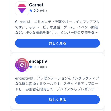
Garnet
0.0
(0件)
Garnetは、コミュニティを繋ぐオールインワンアプリ
です。チャット、ビデオ通話、ゲーム、イベント開催
など、様々な機能を提供し、メンバー間の交流を促進
します。砕氷船機能なども搭載し、新たな出会いをサ
詳しく見る
ポートします。未来をシンプルにする、次世代コミュ
ニティアプリです。
encaptiv
0.0
(0件)
encaptivは、プレゼンテーションをインタラクティブ
な体験に変換するツールです。スライドをアップロー
ドし、参加者を招待して、デバイスからプレゼンテー
ションを操作できます。仮想、ハイブリッド、対面イ
詳しく見る
ベントに対応し、オーディエンスのエンゲージメント
を高め、フィードバックを収集できます。同時セッシ
ョンの開催や視聴者参加状況の追跡も可能です。顧