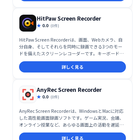
HitPaw Screen Recorder
0.0
(0件)
HitPaw Screen Recorderは、画面、Webカメラ、自
分自身、そしてそれらを同時に録画できる3つのモー
ドを備えたスクリーンレコーダーです。キーボードと
マウス操作も同時にキャプチャ可能。ピップ(Picture-
詳しく見る
in-Picture)の位置やサイズも自由に変更でき、モニタ
ーでプレビューしながら録画できます。
AnyRec Screen Recorder
0.0
(0件)
AnyRec Screen Recorderは、WindowsとMacに対応
した高性能画面録画ソフトです。ゲーム実況、会議、
オンライン授業など、あらゆる画面上の活動を遅延な
く高画質で記録できます。リアルタイム描画やスケジ
詳しく見る
ュール録画、マウス操作記録など、豊富な機能で、ス