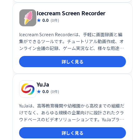
Icecream Screen Recorder
0.0
(0件)
Icecream Screen Recorderは、手軽に画面録画と編
集ができるツールです。チュートリアル動画作成、オ
ンライン会議の記録、ゲーム実況など、様々な用途に
活用できます。ウェブカメラ映像の同時録画や音声追
詳しく見る
加、音声のみの録音にも対応。シンプルで直感的な操
作性で、高品質な動画制作をサポートします。企業で
の活用にも最適です。
YuJa
0.0
(0件)
YuJaは、高等教育機関や幼稚園から高校までの組織だ
けでなく、あらゆる規模の企業向けに設計されたクラ
ウドベースのビデオソリューションです。YuJaプラッ
トフォームには、デジタル会議、仮想教室、ビデオ管
詳しく見る
理、デスクトップ録音、さらに多くのコラボレーショ
ンおよび学習ツールが含まれています。