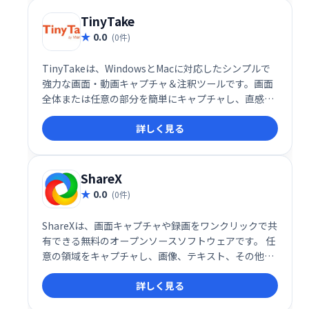
TinyTake
0.0
(0件)
TinyTakeは、WindowsとMacに対応したシンプルで
強力な画面・動画キャプチャ＆注釈ツールです。画面
全体または任意の部分を簡単にキャプチャし、直感的
な編集機能で注釈を追加できます。高度なエディタは
詳しく見る
不要、時間を節約し、効率的に作業を進められます。
迅速な共有機能も備え、スムーズなコミュニケーショ
ンを支援します。
ShareX
0.0
(0件)
ShareXは、画面キャプチャや録画をワンクリックで共
有できる無料のオープンソースソフトウェアです。 任
意の領域をキャプチャし、画像、テキスト、その他フ
ァイルを50種類以上のサービスにアップロード可能で
詳しく見る
す。手軽で高機能な画面共有ツールとして、作業効率
の向上に貢献します。