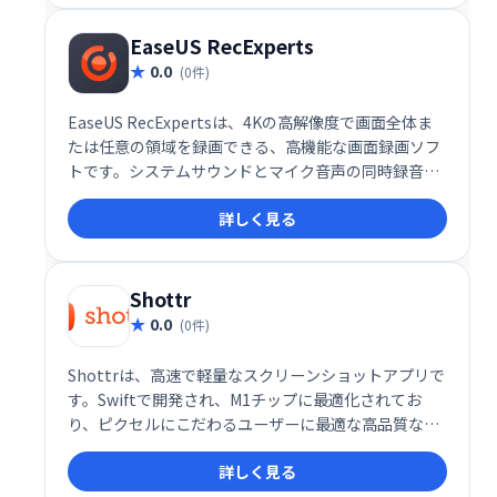
管させてください。
EaseUS RecExperts
0.0
(0件)
EaseUS RecExpertsは、4Kの高解像度で画面全体ま
たは任意の領域を録画できる、高機能な画面録画ソフ
トです。システムサウンドとマイク音声の同時録音、
ウェブカメラ映像の追加も可能です。直感的な操作
詳しく見る
で、ゲーム実況やオンライン授業の録画、チュートリ
アルの作成など、様々な用途にご活用いただけます。
Shottr
0.0
(0件)
Shottrは、高速で軽量なスクリーンショットアプリで
す。Swiftで開発され、M1チップに最適化されてお
り、ピクセルにこだわるユーザーに最適な高品質なス
クリーンショットを簡単に撮影できます。現在、完全
詳しく見る
無料でご利用いただけます。