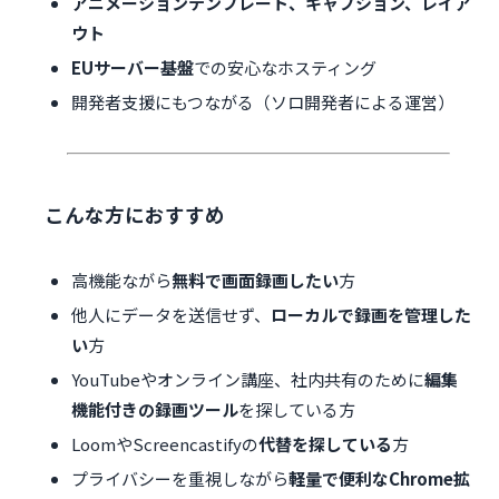
アニメーションテンプレート、キャプション、レイア
ウト
EUサーバー基盤
での安心なホスティング
開発者支援にもつながる（ソロ開発者による運営）
こんな方におすすめ
高機能ながら
無料で画面録画したい
方
他人にデータを送信せず、
ローカルで録画を管理した
い
方
YouTubeやオンライン講座、社内共有のために
編集
機能付きの録画ツール
を探している方
LoomやScreencastifyの
代替を探している
方
プライバシーを重視しながら
軽量で便利なChrome拡