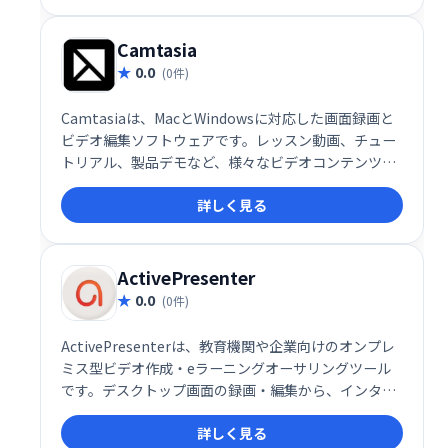
Camtasia
0.0
(0件)
Camtasiaは、MacとWindowsに対応した画面録画と
ビデオ編集ソフトウェアです。レッスン動画、チュー
トリアル、製品デモなど、様々なビデオコンテンツ作
成を簡単に実現します。デスクトップ画面の録画やウ
詳しく見る
ェブカメラを使った撮影に加え、豊富なテンプレート
や注釈機能、エフェクトで高品質なビデオ制作をサポ
ートします。初心者からプロまで、幅広いユーザーに
ご利用いただけます。
ActivePresenter
0.0
(0件)
ActivePresenterは、教育機関や企業向けのオンプレ
ミス型ビデオ作成・eラーニングオーサリングツール
です。デスクトップ画面の録画・編集から、インタラ
クティブなHTML5コンテンツ作成まで、幅広い機能を
詳しく見る
提供します。オーディオ/ビデオ編集機能も充実してお