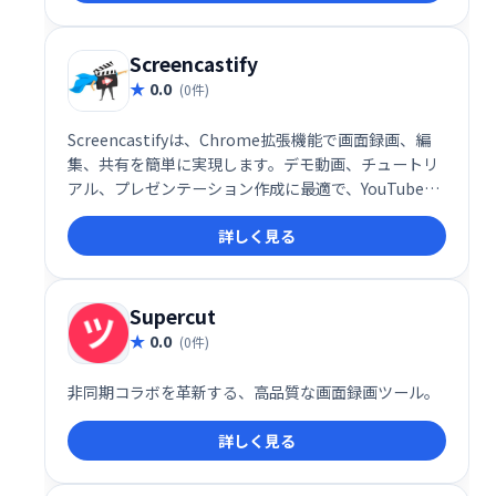
り、Mac/Windows両対応で作成したコンテンツはあ
らゆるモバイルデバイスで共有可能です。効率的なe
ラーニングコンテンツ制作を実現します。
Screencastify
0.0
(0件)
Screencastifyは、Chrome拡張機能で画面録画、編
集、共有を簡単に実現します。デモ動画、チュートリ
アル、プレゼンテーション作成に最適で、YouTubeへ
の公開やGoogleドライブでの共有、MP3/MP4へのエ
詳しく見る
クスポートも可能です。学校、カスタマーサポート、
営業チームなど、幅広い用途でご利用いただけます。
Supercut
0.0
(0件)
非同期コラボを革新する、高品質な画面録画ツール。
詳しく見る