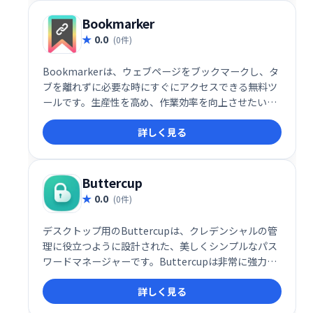
Bookmarker
0.0
(0件)
Bookmarkerは、ウェブページをブックマークし、タ
ブを離れずに必要な時にすぐにアクセスできる無料ツ
ールです。生産性を高め、作業効率を向上させたい方
におすすめです。 ブラウザを閉じてもブックマークは
詳しく見る
保存され、いつでも必要な情報にアクセスできます。
手軽で便利なブックマーク管理で、スムーズなワーク
フローを実現しましょう。
Buttercup
0.0
(0件)
デスクトップ用のButtercupは、クレデンシャルの管
理に役立つように設計された、美しくシンプルなパス
ワードマネージャーです。Buttercupは非常に強力な
暗号化を使用して、単一のマスターパスワードで機密
詳しく見る
情報を保護します-サービスごとに、より強力で複雑な
パスワードを自由に使用して、Buttercupに安全に保