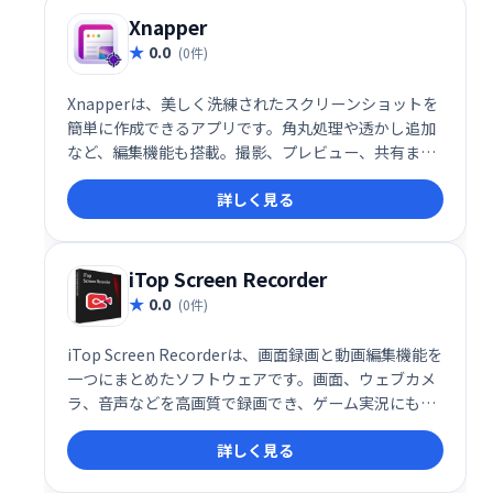
Xnapper
0.0
(0件)
Xnapperは、美しく洗練されたスクリーンショットを
簡単に作成できるアプリです。角丸処理や透かし追加
など、編集機能も搭載。撮影、プレビュー、共有まで
ワンステップで完了します。より魅力的なスクリーン
詳しく見る
ショットで、SNSやブログを彩りましょう！
iTop Screen Recorder
0.0
(0件)
iTop Screen Recorderは、画面録画と動画編集機能を
一つにまとめたソフトウェアです。画面、ウェブカメ
ラ、音声などを高画質で録画でき、ゲーム実況にも最
適。編集機能では不要部分のカットやフィルター追
詳しく見る
加、トランジション挿入など、多彩な加工が可能で
す。手軽に高品質な動画を作成できます。