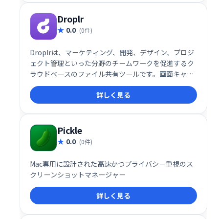
Droplr
0.0
(0件)
Droplrは、マーケティング、開発、デザイン、プロジ
ェクト管理といった分野のチームワークを促進するク
ラウドベースのファイル共有ツールです。画面キャプ
チャ、メモ作成、URL短縮、ファイル保存といった機
詳しく見る
能に加え、分析機能も提供。リモートワークでの円滑
な共同作業を支援し、生産性向上に貢献します。 チー
ムのコミュニケーション効率を大幅に向上させたい企
業に最適です。
Pickle
0.0
(0件)
Mac専用に設計された高速かつプライバシー重視のス
クリーンショットマネージャー
詳しく見る