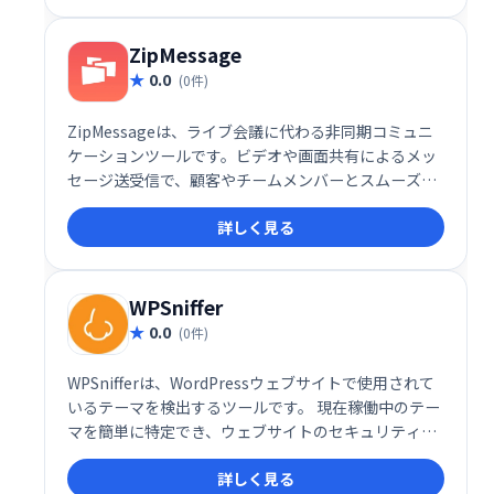
ZipMessage
0.0
(0件)
ZipMessageは、ライブ会議に代わる非同期コミュニ
ケーションツールです。ビデオや画面共有によるメッ
セージ送受信で、顧客やチームメンバーとスムーズに
連携できます。パーソナライズされたリンクで非同期
詳しく見る
会話を開始し、効率的なコミュニケーションを実現し
ます。
WPSniffer
0.0
(0件)
WPSnifferは、WordPressウェブサイトで使用されて
いるテーマを検出するツールです。 現在稼働中のテー
マを簡単に特定でき、ウェブサイトのセキュリティや
保守管理に役立ちます。 複雑な設定は不要で、迅速か
詳しく見る
つ正確にテーマ情報を取得できます。