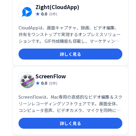
Zight(CloudApp)
0.0
(0件)
CloudAppは、画面キャプチャ、録画、ビデオ編集、
共有をワンストップで実現するオンプレミスソリュー
ションです。 GIF作成機能も搭載し、マーケティン
グ、製品開発、プロジェクト管理など、様々なチーム
詳しく見る
のコミュニケーションや情報共有を効率化します。録
画したビデオやオーディオの編集も可能です。 チーム
メンバーと簡単に共有できるため、スムーズな連携を
促進します。
ScreenFlow
0.0
(0件)
ScreenFlowは、Mac専用の直感的なビデオ編集＆スク
リーンレコーディングソフトウェアです。画面全体、
コンピュータ音声、ビデオカメラ、マイクを同時に収
録し、高品質な動画を作成できます。収録後のトリミ
詳しく見る
ング、注釈追加、吹き出し挿入など、編集機能も充
実。洗練された映像制作を簡単に実現します。