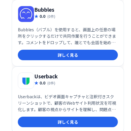
Bubbles
0.0
(0件)
Bubbles（バブル）を使用すると、画面上の任意の場
所をクリックするだけで共同作業を行うことができま
す。コメントをドロップして、誰とでも会話を始めま
しょう。クリック、コメント、共有と同じくらい簡単
詳しく見る
です。
Userback
0.0
(0件)
Userbackは、ビデオ画面キャプチャと注釈付きスク
リーンショットで、顧客のWebサイト利用状況を可視
化します。顧客の視点からサイトを理解し、問題点を
迅速に特定、改善することで、より良い製品開発を支
詳しく見る
援します。時間を節約し、効率的な開発プロセスを実
現します。