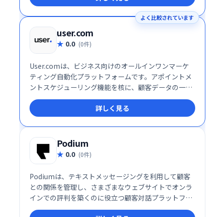
ターフェースで、初心者にも簡単に利用可能。顧客エ
よく比較されています
ンゲージメントを高め、ビジネス成長を促進します。
詳細な分析機能も搭載し、効果測定も容易です。
user.com
0.0
(0件)
User.comは、ビジネス向けのオールインワンマーケ
ティング自動化プラットフォームです。アポイントメ
ントスケジューリング機能を核に、顧客データの一元
管理でエンゲージメントとコンバージョン率向上を実
詳しく見る
現します。様々なコミュニケーションチャネルを統合
し、効率的な顧客接点を促進。予約スケジュールの最
適化で、ビジネス成長を支援します。
Podium
0.0
(0件)
Podiumは、テキストメッセージングを利用して顧客
との関係を管理し、さまざまなウェブサイトでオンラ
インでの評判を築くのに役立つ顧客対話プラットフォ
ームです。