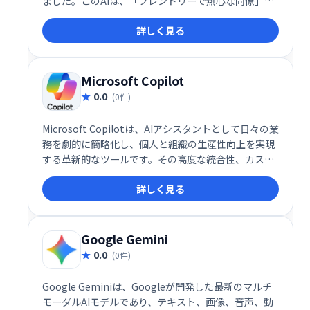
ました。このAIは、「フレンドリーで熱心な同僚」の
ように振る舞うことを目指して設計されており、ユー
詳しく見る
ザーとの自然な対話を通じて多様なタスクをサポート
します。
Microsoft Copilot
0.0
(0件)
Microsoft Copilotは、AIアシスタントとして日々の業
務を劇的に簡略化し、個人と組織の生産性向上を実現
する革新的なツールです。その高度な統合性、カスタ
マイズ性、そして自然言語での操作性により、デジタ
詳しく見る
ルワークプレイスの未来を切り開く重要な存在として
注目されています。
Google Gemini
0.0
(0件)
Google Geminiは、Googleが開発した最新のマルチ
モーダルAIモデルであり、テキスト、画像、音声、動