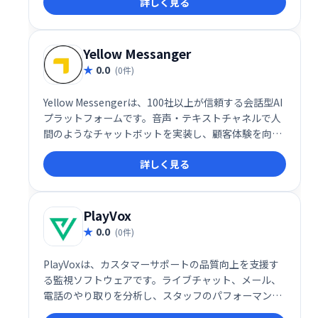
詳しく見る
Yellow Messanger
0.0
(0件)
Yellow Messengerは、100社以上が信頼する会話型AI
プラットフォームです。音声・テキストチャネルで人
間のようなチャットボットを実装し、顧客体験を向上
させます。強力なNLPエンジン、感情分析、90以上の
詳しく見る
言語対応など、高度な機能を備え、コンタクトセンタ
ーの自動化にも貢献します。エンドツーエンドの会話
設計で、スムーズなコミュニケーションを実現しま
す。
PlayVox
0.0
(0件)
PlayVoxは、カスタマーサポートの品質向上を支援す
る監視ソフトウェアです。ライブチャット、メール、
電話のやり取りを分析し、スタッフのパフォーマンス
や顧客体験を評価。わずか5分でQA監視プログラムを