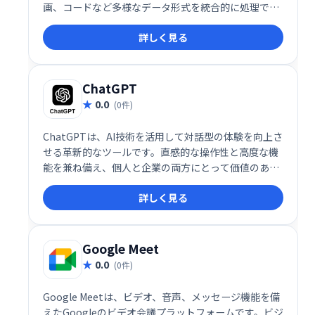
画、コードなど多様なデータ形式を統合的に処理でき
る点が特徴です。これにより、ユーザーは単一のプラ
詳しく見る
ットフォーム上で複数の情報源を組み合わせた高度な
タスクを実行できます。
ChatGPT
0.0
(0件)
ChatGPTは、AI技術を活用して対話型の体験を向上さ
せる革新的なツールです。直感的な操作性と高度な機
能を兼ね備え、個人と企業の両方にとって価値のある
ソリューションを提供します。その多用途性、拡張
詳しく見る
性、そして進化し続ける技術基盤により、ChatGPTは
AIによるコミュニケーションの新しいスタンダードを
構築しています。
Google Meet
0.0
(0件)
Google Meetは、ビデオ、音声、メッセージ機能を備
えたGoogleのビデオ会議プラットフォームです。ビジ