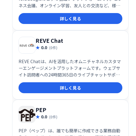
ネス会議、オンライン学習、友人との交流など、様々
なシーンで活用できます。シンプルで高機能なインタ
詳しく見る
ーフェースで、スムーズなコミュニケーションを実
現。場所を選ばず、チームや仲間と簡単に繋がること
を可能にします。 無料プランから利用でき、ビジネス
ニーズにも対応する柔軟性も魅力です。
REVE Chat
0.0
(0件)
REVE Chatは、AIを活用したオムニチャネルカスタマ
ーエンゲージメントプラットフォームです。ウェブサ
イト訪問者への24時間365日のライブチャットサポー
トを提供し、リード獲得と販売促進を支援します。AI
詳しく見る
による効率的な対応と人間らしいサポートを両立し、
顧客エンゲージメントの向上を実現します。
PEP
0.0
(0件)
PEP（ペップ）は、誰でも簡単に作成できる業務自動