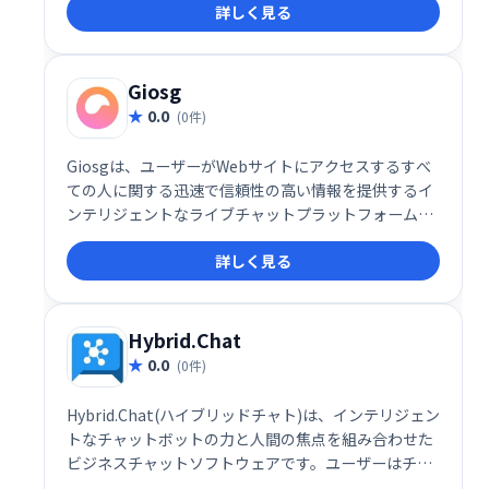
詳しく見る
作成でき、コーチングやモチベーション向上に役立ち
ます。全チャネルの顧客対応を分析することで、より
効果的なサポート体制を構築できます。
Giosg
0.0
(0件)
Giosgは、ユーザーがWebサイトにアクセスするすべ
ての人に関する迅速で信頼性の高い情報を提供するイ
ンテリジェントなライブチャットプラットフォームで
す。このシステムは、各訪問者をスキャンして、行動
詳しく見る
レポートに基づいて、それらが「ホット」または「コ
ールド」の見込み客かどうかを評価するようにも設計
されています。
Hybrid.Chat
0.0
(0件)
Hybrid.Chat(ハイブリッドチャト)は、インテリジェン
トなチャットボットの力と人間の焦点を組み合わせた
ビジネスチャットソフトウェアです。ユーザーはチャ
ットボットを作成して展開し、顧客、訪問者、潜在的