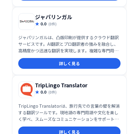
なコミュニケーションをスムーズにサポートします。
ジャパリンガル
0.0
(0件)
ジャパリンガルは、凸版印刷が提供するクラウド翻訳
サービスです。AI翻訳とプロ翻訳者の強みを融合し、
高精度かつ迅速な翻訳を実現します。複雑な専門用語
にも対応し、ビジネスシーンから個人利用まで幅広く
詳しく見る
活用できます。新しい形の翻訳サービスで、あなたの
翻訳ニーズをサポートします。
TripLingo Translator
0.0
(0件)
TripLingo Translatorは、旅行先での言葉の壁を解消
する翻訳ツールです。現地語の専門用語や文化を楽し
く学べ、スムーズなコミュニケーションをサポートし
ます。旅行をより豊かに、そして快適にするための頼
詳しく見る
もしい味方です。