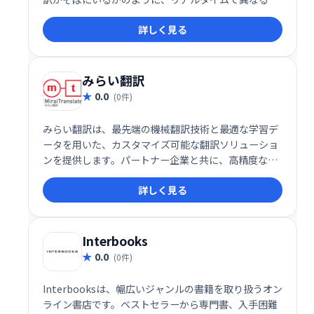
語での会話をスムーズに行えます。 さらに、看板や新
詳しく見る
聞記事などをカメラで撮影し、テキスト翻訳すること
も可能です。 言語の壁を越えたコミュニケーションを
簡単に実現します。
みらい翻訳
0.0
(0件)
みらい翻訳は、最先端の機械翻訳技術と最適な学習デ
ータを用いた、カスタマイズ可能な翻訳ソリューショ
ンを提供します。パートナー企業と共に、高精度な翻
訳を実現し、業務効率化を支援します。 柔軟な対応と
詳しく見る
高品質な翻訳で、グローバル展開を加速させます。
Interbooks
0.0
(0件)
Interbooksは、幅広いジャンルの書籍を取り扱うオン
ライン書店です。ベストセラーから専門書、入手困難