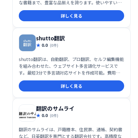
な書籍まで、豊富な品揃えを誇ります。使いやすい検
索機能と直感的なインターフェースで、自宅や外出先
詳しく見る
からでも簡単に書籍を探して購入できます。快適な読
書体験をInterbooksで。
shutto翻訳
0.0
(0件)
shutto翻訳は、自動翻訳、プロ翻訳、セルフ編集機能
を組み合わせた、ウェブサイト多言語化サービスで
す。最短3分で多言語対応サイトを作成可能。費用対
効果の高い翻訳ソリューションで、グローバル展開を
詳しく見る
強力にサポートします。
翻訳のサムライ
0.0
(0件)
翻訳のサムライは、戸籍謄本、住民票、通帳、契約書
など、日英翻訳を専門とする翻訳会社です。高精度な