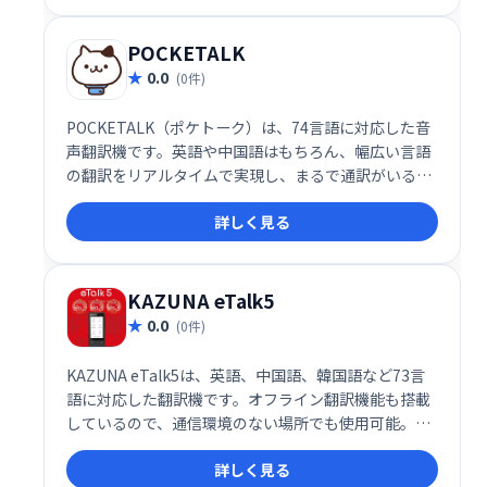
支援します。
POCKETALK
0.0
(0件)
POCKETALK（ポケトーク）は、74言語に対応した音
声翻訳機です。英語や中国語はもちろん、幅広い言語
の翻訳をリアルタイムで実現し、まるで通訳がいるか
のようなスムーズなコミュニケーションを可能にしま
詳しく見る
す。相手と互いに言葉を話せなくても、手軽に意思疎
通できます。旅行やビジネスなど、様々なシーンで活
躍します。
KAZUNA eTalk5
0.0
(0件)
KAZUNA eTalk5は、英語、中国語、韓国語など73言
語に対応した翻訳機です。オフライン翻訳機能も搭載
しているので、通信環境のない場所でも使用可能。旅
行はもちろん、インバウンド対応などビジネスシーン
詳しく見る
でも活躍します。多言語対応機器として、グローバル