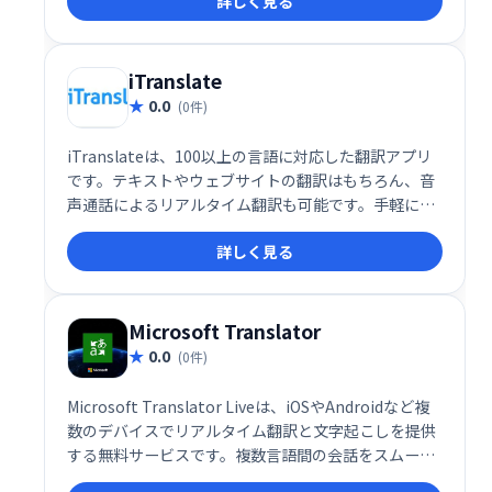
詳しく見る
より正確でニュアンスのある翻訳、文章作成に役立ち
ます。 多くの言語に対応し、学習や業務効率の向上に
貢献します。
iTranslate
0.0
(0件)
iTranslateは、100以上の言語に対応した翻訳アプリ
です。テキストやウェブサイトの翻訳はもちろん、音
声通話によるリアルタイム翻訳も可能です。手軽に翻
訳が必要な場面で活躍し、世界中の人々とのコミュニ
詳しく見る
ケーションをスムーズにします。主要な翻訳機能と辞
書機能を備え、旅やビジネスなど幅広い用途でご利用
いただけます。
Microsoft Translator
0.0
(0件)
Microsoft Translator Liveは、iOSやAndroidなど複
数のデバイスでリアルタイム翻訳と文字起こしを提供
する無料サービスです。複数言語間の会話をスムーズ
に翻訳し、コミュニケーションの壁を取り除きます。