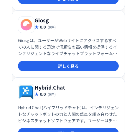
ます。全チャネルの顧客対応を分析することで、より
効果的なサポート体制を構築できます。
Giosg
0.0
(0件)
Giosgは、ユーザーがWebサイトにアクセスするすべ
ての人に関する迅速で信頼性の高い情報を提供するイ
ンテリジェントなライブチャットプラットフォームで
す。このシステムは、各訪問者をスキャンして、行動
詳しく見る
レポートに基づいて、それらが「ホット」または「コ
ールド」の見込み客かどうかを評価するようにも設計
されています。
Hybrid.Chat
0.0
(0件)
Hybrid.Chat(ハイブリッドチャト)は、インテリジェン
トなチャットボットの力と人間の焦点を組み合わせた
ビジネスチャットソフトウェアです。ユーザーはチャ
ットボットを作成して展開し、顧客、訪問者、潜在的