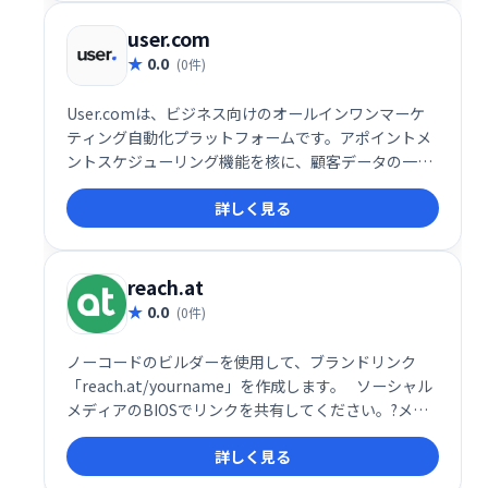
ンゲージメントを高め、ビジネス成長を促進します。
詳細な分析機能も搭載し、効果測定も容易です。
user.com
0.0
(0件)
User.comは、ビジネス向けのオールインワンマーケ
ティング自動化プラットフォームです。アポイントメ
ントスケジューリング機能を核に、顧客データの一元
管理でエンゲージメントとコンバージョン率向上を実
詳しく見る
現します。様々なコミュニケーションチャネルを統合
し、効率的な顧客接点を促進。予約スケジュールの最
適化で、ビジネス成長を支援します。
reach.at
0.0
(0件)
ノーコードのビルダーを使用して、ブランドリンク
「reach.at/yourname」を作成します。⠀ソーシャル
メディアのBIOSでリンクを共有してください。?メー
ルの署名✉️など。誰かがあなたに連絡したときにすぐ
詳しく見る
にメール通知を受け取ります。