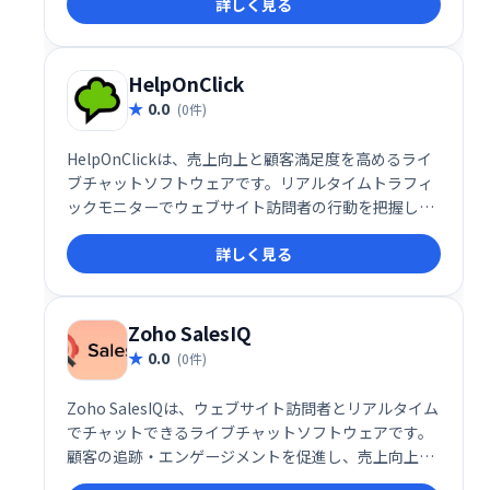
詳しく見る
な顧客と関わり、クエリへのスマートな応答を提供で
きます。
HelpOnClick
0.0
(0件)
HelpOnClickは、売上向上と顧客満足度を高めるライ
ブチャットソフトウェアです。リアルタイムトラフィ
ックモニターでウェブサイト訪問者の行動を把握し、
適切なタイミングでチャットに招待することで、見込
詳しく見る
み客を顧客へと転換します。ウェブサイトへの訪問者
を逃さず、エンゲージメントを高め、売上を伸ばした
い企業に最適なソリューションです。
Zoho SalesIQ
0.0
(0件)
Zoho SalesIQは、ウェブサイト訪問者とリアルタイム
でチャットできるライブチャットソフトウェアです。
顧客の追跡・エンゲージメントを促進し、売上向上に
貢献します。SEOや広告の効果測定にも役立ちます。2