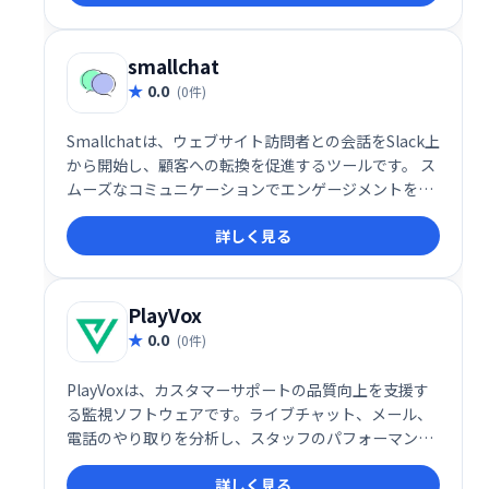
smallchat
0.0
(0件)
Smallchatは、ウェブサイト訪問者との会話をSlack上
から開始し、顧客への転換を促進するツールです。 ス
ムーズなコミュニケーションでエンゲージメントを高
め、リード獲得を支援します。 ウェブサイトへのアク
詳しく見る
セス数を売上につなげたい企業様におすすめです。
PlayVox
0.0
(0件)
PlayVoxは、カスタマーサポートの品質向上を支援す
る監視ソフトウェアです。ライブチャット、メール、
電話のやり取りを分析し、スタッフのパフォーマンス
や顧客体験を評価。わずか5分でQA監視プログラムを
詳しく見る
作成でき、コーチングやモチベーション向上に役立ち