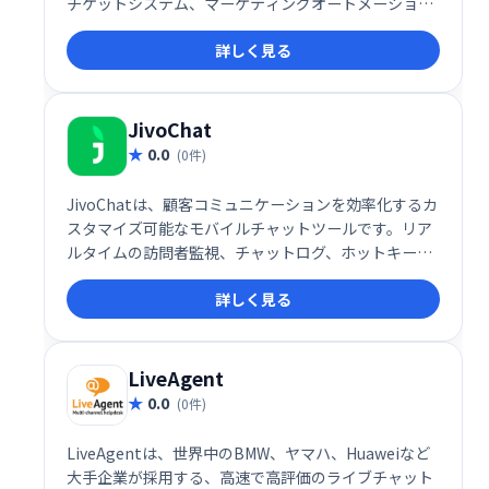
チケットシステム、マーケティングオートメーショ
ン、メールマーケティングなどを統合し、見込み客獲
詳しく見る
得から顧客維持まで、顧客ライフサイクル全体をサポ
ートします。Web・モバイルビジネスの顧客ロイヤル
ティ向上と売上増加に貢献します。
JivoChat
0.0
(0件)
JivoChatは、顧客コミュニケーションを効率化するカ
スタマイズ可能なモバイルチャットツールです。リア
ルタイムの訪問者監視、チャットログ、ホットキーな
ど、顧客エンゲージメントを向上させる機能が充実。
詳しく見る
チャンネル登録促進や購買意欲を高める、記憶に残る
体験を提供します。
LiveAgent
0.0
(0件)
LiveAgentは、世界中のBMW、ヤマハ、Huaweiなど
大手企業が採用する、高速で高評価のライブチャット