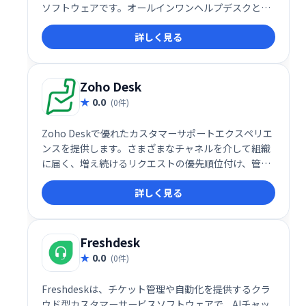
ソフトウェアです。オールインワンヘルプデスクとし
て、パーソナライズされた顧客対応を実現し、効率的
詳しく見る
なカスタマーサービスを提供します。2020年にはSMB
部門で最高評価を獲得。ワールドクラスのカスタマー
サポートを目指せる、フル機能のソリューションで
す。
Zoho Desk
0.0
(0件)
Zoho Deskで優れたカスタマーサポートエクスペリエ
ンスを提供します。さまざまなチャネルを介して組織
に届く、増え続けるリクエストの優先順位付け、管
理、終了。サポート知識ベースを構築して公開しま
詳しく見る
す。
Freshdesk
0.0
(0件)
Freshdeskは、チケット管理や自動化を提供するクラ
ウド型カスタマーサービスソフトウェアで、AIチャッ