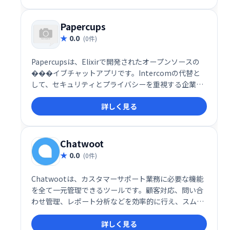
ーの自動化にも貢献します。エンドツーエンドの会話
設計で、スムーズなコミュニケーションを実現しま
す。
Papercups
0.0
(0件)
Papercupsは、Elixirで開発されたオープンソースの
���イブチャットアプリです。Intercomの代替と
して、セキュリティとプライバシーを重視する企業に
自己ホスト型ソリューションを提供します。ソースコ
詳しく見る
ードへのアクセスが可能で、カスタマイズ性に優れて
います。
Chatwoot
0.0
(0件)
Chatwootは、カスタマーサポート業務に必要な機能
を全て一元管理できるツールです。顧客対応、問い合
わせ管理、レポート分析などを効率的に行え、スムー
ズな顧客コミュニケーションを実現します。導入コス
詳しく見る
トを抑え、生産性向上に貢献します。