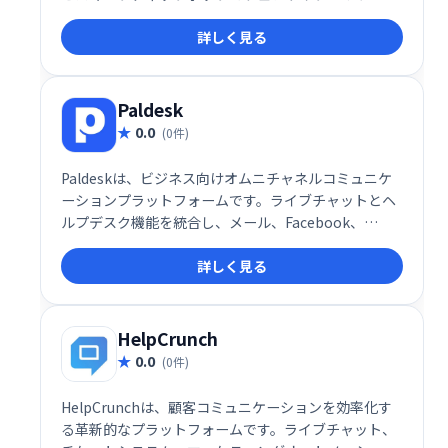
獲得、スクリーニング、コンバージョンを効率化しま
詳しく見る
す。起業家、法律・ITコンサルティング、金融業界な
ど、幅広い業種に対応しています。
Paldesk
0.0
(0件)
Paldeskは、ビジネス向けオムニチャネルコミュニケ
ーションプラットフォームです。ライブチャットとヘ
ルプデスク機能を統合し、メール、Facebook、
Twitter、WhatsAppなど、様々なチャネルからの顧
詳しく見る
客対応を一元管理できます。24時間365日のサポート
体制と効率的なプログラミングにより、顧客との強力
な関係構築を支援し、「仲間」のような存在を目指せ
ます。
HelpCrunch
0.0
(0件)
HelpCrunchは、顧客コミュニケーションを効率化す
る革新的なプラットフォームです。ライブチャット、