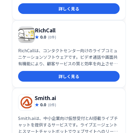
きます。静的なWebフォームや営業担当者に代わる、
詳しく見る
集客・顧客対応の強力なツールとして、Webサイトの
訪問者エンゲージメント向上に貢献します。 顧客対応
の効率化やリード獲得の自動化を実現し、ビジネスの
成長をサポートします。
RichCall
0.0
(0件)
RichCallは、コンタクトセンター向けのライブコミュ
ニケーションソフトウェアです。ビデオ通話や画面共
有機能により、顧客サービスの質と効率を向上させま
す。製品説明や指示を画面で共有することで、より効
詳しく見る
果的なコミュニケーションを実現し、販売・マーケテ
ィングにも活用できます。顧客満足度向上と業務効率
化に貢献します。
Smith.ai
0.0
(0件)
Smith.aiは、中小企業向け仮想受付とAI搭載ライブチ
ャットを提供するサービスです。ライブエージェント
とスマートチャットボットでウェブサイトへのリード