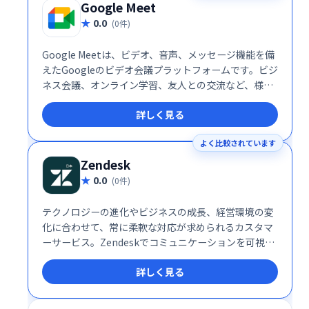
Google Meet
0.0
(0件)
Google Meetは、ビデオ、音声、メッセージ機能を備
えたGoogleのビデオ会議プラットフォームです。ビジ
ネス会議、オンライン学習、友人との交流など、様々
なシーンで活用できます。シンプルで高機能なインタ
詳しく見る
ーフェースで、スムーズなコミュニケーションを実
現。場所を選ばず、チームや仲間と簡単に繋がること
よく比較されています
を可能にします。 無料プランから利用でき、ビジネス
ニーズにも対応する柔軟性も魅力です。
Zendesk
0.0
(0件)
テクノロジーの進化やビジネスの成長、経営環境の変
化に合わせて、常に柔軟な対応が求められるカスタマ
ーサービス。Zendeskでコミュニケーションを可視化
し、お客様の期待値を超える体験を届けませんか？
詳しく見る