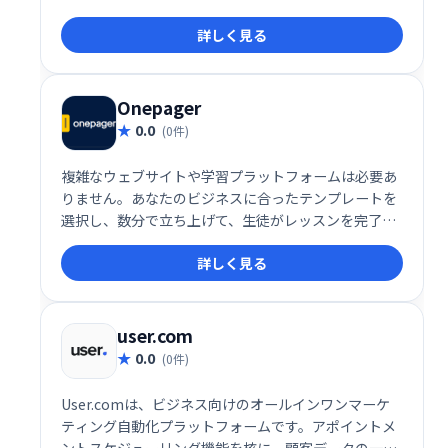
簡単に管理・販売できます。堅牢で洗練されたシステ
詳しく見る
ムを、手頃な価格で提供。あなたの才能を収益化し、
ビジネスを成長させましょう！
Onepager
0.0
(0件)
複雑なウェブサイトや学習プラットフォームは必要あ
りません。あなたのビジネスに合ったテンプレートを
選択し、数分で立ち上げて、生徒がレッスンを完了
し、より良い結果を得て、学習体験を愛するのを手伝
詳しく見る
ってください。
user.com
0.0
(0件)
User.comは、ビジネス向けのオールインワンマーケ
ティング自動化プラットフォームです。アポイントメ