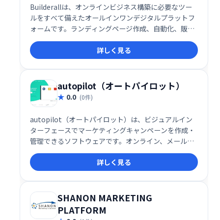
Builderallは、オンラインビジネス構築に必要なツー
ルをすべて備えたオールインワンデジタルプラットフ
ォームです。ランディングページ作成、自動化、販売
までを網羅し、音楽や画像も簡単に追加できます。直
詳しく見る
感的なドラッグ＆ドロップ編集と24時間365日のサポ
ートで、スムーズな作業を実現。クレジットカード不
要で、強力なメール自動化機能も搭載。オンラインビ
ジネスの成功を強力にサポートします。
autopilot（オートパイロット）
0.0
(0件)
autopilot（オートパイロット）は、ビジュアルイン
ターフェースでマーケティングキャンペーンを作成・
管理できるソフトウェアです。オンライン、メール、
アプリ内、SMSなど、マルチチャネルに対応し、リー
詳しく見る
ドコンバージョン（見込み客獲得）を効率化します。
直感的な操作で、効果的なマーケティング戦略を実現
し、ビジネス成長を促進します。
SHANON MARKETING
PLATFORM