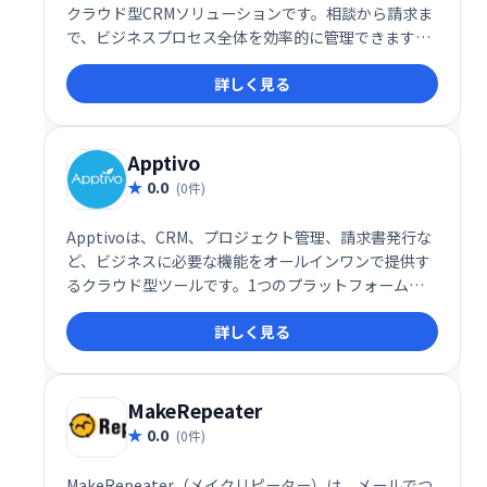
クラウド型CRMソリューションです。相談から請求ま
で、ビジネスプロセス全体を効率的に管理できます。
プロジェクト管理、顧客予約、請求書発行、オンライ
詳しく見る
ン契約、支払い管理など、ビジネスに必要な機能をワ
ンストップで提供。スムーズなワークフローを実現
し、生産性を向上させます。
Apptivo
0.0
(0件)
Apptivoは、CRM、プロジェクト管理、請求書発行な
ど、ビジネスに必要な機能をオールインワンで提供す
るクラウド型ツールです。1つのプラットフォームで
業務を効率化し、生産性を向上させます。様々なビジ
詳しく見る
ネスニーズに対応できる柔軟性と、直感的な操作性を
兼ね備えています。中小企業から大企業まで、幅広い
規模のビジネスを支援します。
MakeRepeater
0.0
(0件)
MakeRepeater（メイクリピーター）は、メールでつ