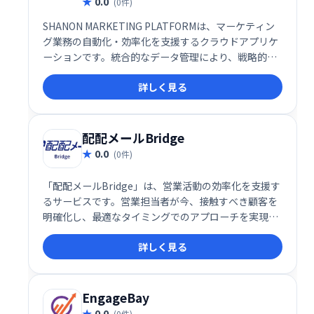
0.0
(0件)
SHANON MARKETING PLATFORMは、マーケティン
グ業務の自動化・効率化を支援するクラウドアプリケ
ーションです。統合的なデータ管理により、戦略的な
コミュニケーションを実現し、効果的なマーケティン
詳しく見る
グ戦略の立案と実行をサポートします。
配配メールBridge
0.0
(0件)
「配配メールBridge」は、営業活動の効率化を支援す
るサービスです。営業担当者が今、接触すべき顧客を
明確化し、最適なタイミングでのアプローチを実現し
ます。シンプルな操作性と強力なインフラ、そして充
詳しく見る
実したサポート体制で、営業活動をスムーズに進め、
成果最大化をサポートします。
EngageBay
0.0
(0件)