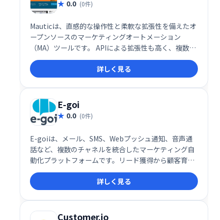
0.0
(0件)
Mauticは、直感的な操作性と柔軟な拡張性を備えたオ
ープンソースのマーケティングオートメーション
（MA）ツールです。 APIによる拡張性も高く、複数部
署での統合的なマーケティングを実現します。無料で
詳しく見る
ご利用いただけるので、手軽にマーケティング活動の
自動化を始めることができます。
E-goi
0.0
(0件)
E-goiは、メール、SMS、Webプッシュ通知、音声通
話など、複数のチャネルを統合したマーケティング自
動化プラットフォームです。リード獲得から顧客育成
まで、あらゆるマーケティング活動を効率化し、顧客
詳しく見る
ライフサイクル全体を最適化します。 単一のシステム
でキャンペーンを管理し、効果的なマルチチャネル戦
略を実現しましょう。
Customer.io