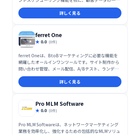
ントスケジューリング機能を核に、顧客データの一元
管理でエンゲージメントとコンバージョン率向上を実
詳しく見る
現します。様々なコミュニケーションチャネルを統合
し、効率的な顧客接点を促進。予約スケジュールの最
適化で、ビジネス成長を支援します。
ferret One
0.0
(0件)
ferret Oneは、BtoBマーケティングに必要な機能を
網羅したオールインワンツールです。サイト制作から
問い合わせ管理、メール配信、A/Bテスト、ランディ
ングページ作成、キャンペーン管理まで、全てを
詳しく見る
ferret Oneで効率的に実行できます。マーケティング
業務の最適化を実現し、ビジネス成長を強力にサポー
トします。
Pro MLM Software
0.0
(0件)
Pro MLM Softwareは、ネットワークマーケティング
業務を効率化し、強化するための包括的なMLMソリュ