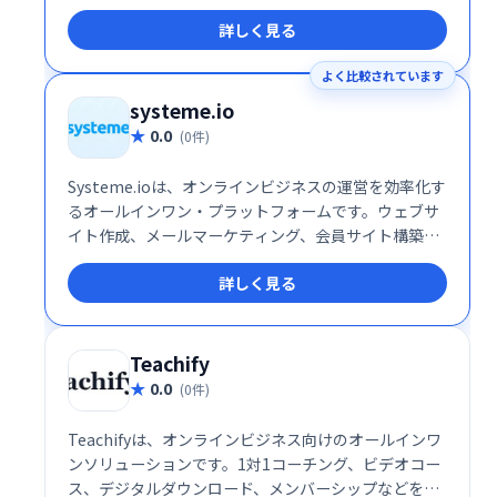
す。
詳しく見る
よく比較されています
systeme.io
0.0
(0件)
Systeme.ioは、オンラインビジネスの運営を効率化す
るオールインワン・プラットフォームです。ウェブサ
イト作成、メールマーケティング、会員サイト構築、
アフィリエイト機能など、ビジネスに必要なツールが
詳しく見る
全て揃っています。30万人以上の起業家が利用し、そ
の信頼性を証明しています。規模や目的に関わらず、
オンラインビジネスの成長を強力にサポートします。
無料トライアルもご用意していますので、ぜひお試し
Teachify
ください。
0.0
(0件)
Teachifyは、オンラインビジネス向けのオールインワ
ンソリューションです。1対1コーチング、ビデオコー
ス、デジタルダウンロード、メンバーシップなどを、