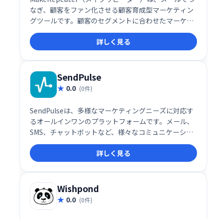
なぎ、顧客をファン化させる顧客育成型マーケティン
グツールです。顧客のセグメントに合わせたマーケテ
ィングアプローチが可能です。Makeshopとの連携が
詳しく見る
できます。
SendPulse
0.0
(0件)
SendPulseは、多様なマーケティングニーズに対応す
るオールインワンのプラットフォームです。メール、
SMS、チャットボットなど、様々なコミュニケーショ
ンチャネルを活用したマーケティングキャンペーンを
詳しく見る
効率的に実行できます。ユーザーフレンドリーなイン
ターフェースで、初心者にも簡単に利用可能。顧客エ
ンゲージメントを高め、ビジネス成長を促進します。
詳細な分析機能も搭載し、効果測定も容易です。
Wishpond
0.0
(0件)