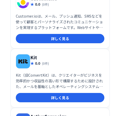
0.0
(0件)
Customer.ioは、メール、プッシュ通知、SMSなどを
使って顧客とパーソナライズされたコミュニケーショ
ンを実現するプラットフォームです。Webサイトやア
プリと連携し、リアルタイムの行動データに基づいて
詳しく見る
自動化されたメッセージ配信をトリガーします。顧客
エンゲージメントの向上とビジネス成長を促進しま
す。
Kit
0.0
(0件)
Kit（旧ConvertKit）は、クリエイターがビジネスを
効率的かつ収益性の高い形で構築するために設計され
た、メールを基軸としたオペレーティングシステムで
す。このサービスは、個人の情熱を収益に結びつける
詳しく見る
ことを目指し、メールリスト管理や自動化ツールを駆
使して、収益性と持続可能性を兼ね備えたビジネスを
サポートします。