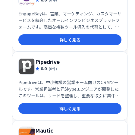
EngageBayは、営業、マーケティング、カスタマーサ
ービスを統合したオールインワンビジネスプラットフ
ォームです。高価な複数ツール導入の代替として、電
子メールマーケティング、CRM、販売管理、ライブチ
詳しく見る
ャット、マーケティングオートメーションなどを提供
します。直感的なインターフェースでビジネスの維
持・成長を支援します。
Pipedrive
0.0
(0件)
Pipedriveは、中小規模の営業チーム向けのCRMツー
ルです。営業担当者と元Skypeエンジニアが開発した
このツールは、リードを整理し、重要な取引に集中で
きるよう支援します。販売パイプラインを可視化し、
詳しく見る
営業活動を効率化することで、売上向上に貢献しま
す。
Mautic