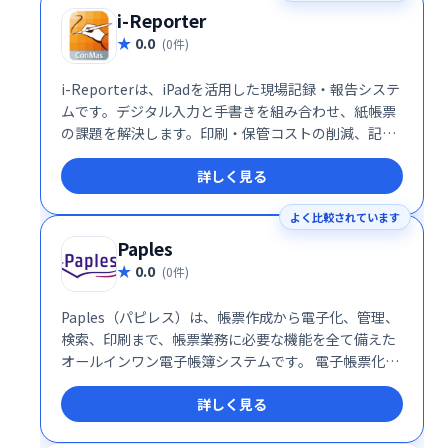
i-Reporter
0.0
(0件)
i-Reporterは、iPadを活用した現場記録・報告システ
ムです。デジタル入力と手書きを組み合わせ、紙帳票
の課題を解決します。印刷・保管コストの削減、記入
ミス防止、情報検索の迅速化、データ紛失リスクの軽
詳しく見る
減を実現し、業務効率の大幅な向上に貢献します。現
場作業のデジタル化によるスムーズな情報共有と、迅
よく比較されています
速な意思決定を支援します。
Paples
0.0
(0件)
Paples（パピレス）は、帳票作成から電子化、管理、
検索、印刷まで、帳票業務に必要な機能を全て備えた
オールインワン電子帳簿システムです。 電子帳票化に
よるペーパーレス化や業務効率化を実現し、高速検索
詳しく見る
機能で必要な情報にも瞬時にアクセスできます。煩雑
な帳票業務をシンプルに、スピーディーに処理したい