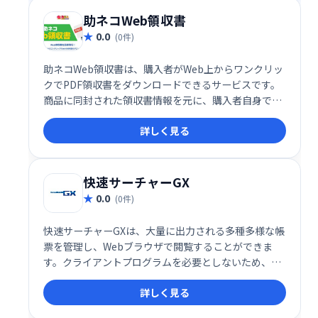
企業に最適です。
助ネコWeb領収書
0.0
(0件)
助ネコWeb領収書は、購入者がWeb上からワンクリッ
クでPDF領収書をダウンロードできるサービスです。
商品に同封された領収書情報を元に、購入者自身で簡
単にPDF領収書を入手可能。手書きや郵送の手間を省
詳しく見る
き、業務効率化とコスト削減を実現します。 面倒な領
収書発行業務から解放され、お客様とスムーズな取引
を実現しましょう。
快速サーチャーGX
0.0
(0件)
快速サーチャーGXは、大量に出力される多種多様な帳
票を管理し、Webブラウザで閲覧することができま
す。クライアントプログラムを必要としないため、全
社展開、社外公開を容易かつ強力に推進できる電子帳
詳しく見る
票システムです。