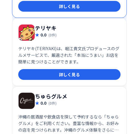
詳しく見る
で、飲食店の効率化や収益向上を実現します。柔軟性
の高いシステム設計とサポート体制により、小規模な
カフェから多店舗展開のレストランチェーンまで幅広
く利用されています。
テリヤキ
0.0
(0件)
テリヤキ(TERIYAKI)は、堀江貴文氏プロデュースのグ
ルメサービスで、厳選された「本当にうまい」お店を
簡単に見つけることができます。
詳しく見る
ちゅらグルメ
0.0
(0件)
沖縄の居酒屋や飲食店を探して予約するなら「ちゅら
グルメ」をご利用ください。豊富な情報から、お好み
の店を見つけられます。沖縄のグルメ体験をさらに充