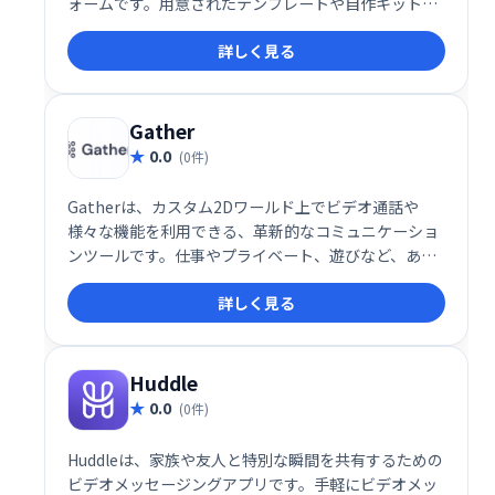
ォームです。用意されたテンプレートや自作キット
で、自分だけの空間を簡単に構築可能。ディナー、ポ
詳しく見る
ッドキャスト、コンサート、会議など、500以上のバ
ーチャル空間が利用可能です。あなただけの世界を創
造し、新たなコミュニケーション体験を創造しましょ
う。
Gather
0.0
(0件)
Gatherは、カスタム2Dワールド上でビデオ通話や
様々な機能を利用できる、革新的なコミュニケーショ
ンツールです。仕事やプライベート、遊びなど、あら
ゆるシーンで、より自然で楽しい集まりを実現しま
詳しく見る
す。集まることをより自発的で魅力的なものに変え、
新たなコミュニケーション体験を提供します。
Huddle
0.0
(0件)
Huddleは、家族や友人と特別な瞬間を共有するための
ビデオメッセージングアプリです。手軽にビデオメッ