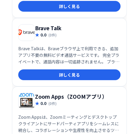
ステムを実現しました。従来のビデオ会議システムと
詳しく見る
は異なり、環境への負荷を最小限に抑えながら、高品
質なコミュニケーションを提供します。一度の会話で
地球に貢献できる、革新的なソリューションです。
Brave Talk
0.0
(0件)
Brave Talkは、Braveブラウザ上で利用できる、追加
アプリ不要の無料ビデオ通話サービスです。 完全プラ
イベートで、通話内容は一切追跡されません。 ブラウ
ザだけで手軽に、安心してビデオ通話をお楽しみくだ
詳しく見る
さい。
Zoom Apps（ZOOMアプリ）
0.0
(0件)
Zoom Appsは、Zoomミーティングとデスクトップ
クライアントにサードパーティアプリをシームレスに
統合し、コラボレーションや生産性を向上させるツー