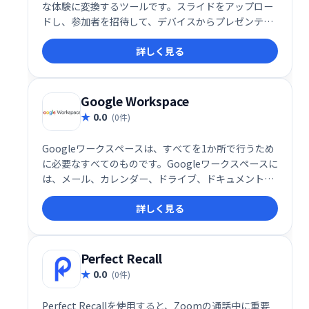
な体験に変換するツールです。スライドをアップロー
ドし、参加者を招待して、デバイスからプレゼンテー
ションを操作できます。仮想、ハイブリッド、対面イ
詳しく見る
ベントに対応し、オーディエンスのエンゲージメント
を高め、フィードバックを収集できます。同時セッシ
ョンの開催や視聴者参加状況の追跡も可能です。顧
客、ドナー、ファンの獲得を支援します。
Google Workspace
0.0
(0件)
Googleワークスペースは、すべてを1か所で行うため
に必要なすべてのものです。Googleワークスペースに
は、メール、カレンダー、ドライブ、ドキュメント、
スプレッドシート、スライド、ミートなど、あなたが
詳しく見る
知っていて大好きな生産性アプリがすべて含まれてい
ます。
Perfect Recall
0.0
(0件)
Perfect Recallを使用すると、Zoomの通話中に重要