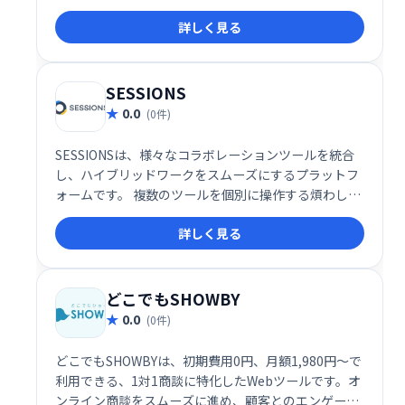
ルです。現在約50種類のアプリが利用可能で、エンタ
詳しく見る
ーテインメントも強化します。会議中にアプリを直接
起動し、より効率的で充実したミーティングを実現で
きます。
SESSIONS
0.0
(0件)
SESSIONSは、様々なコラボレーションツールを統合
し、ハイブリッドワークをスムーズにするプラットフ
ォームです。 複数のツールを個別に操作する煩わしさ
を解消し、1つの場所で全てのコミュニケーションを
詳しく見る
管理できます。 効率的な情報共有と円滑なチームワー
クを実現し、生産性の向上に貢献します。
どこでもSHOWBY
0.0
(0件)
どこでもSHOWBYは、初期費用0円、月額1,980円～で
利用できる、1対1商談に特化したWebツールです。オ
ンライン商談をスムーズに進め、顧客とのエンゲージ