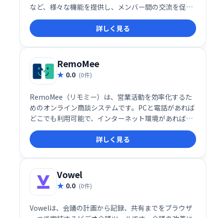
など、様々な機能を提供し、メンバー間の交流を促進
します。砕氷船機能なども搭載し、新たな出会いをサ
詳しく見る
ポートします。未来をシンプルにする、次世代コミュ
ニティアプリです。
RemoMee
0.0
(0件)
RemoMee（リモミー）は、営業活動を効率化するた
めのオンライン商談システムです。PCと電話があれば
どこでも利用可能で、インターネット環境があれば、
スムーズに商談を進められます。営業コストと時間を
詳しく見る
削減しながら効率的な営業活動を支援し、売上向上を
目指せる便利なツールです。
Vowel
0.0
(0件)
Vowelは、会議の計画から記録、共有までをブラウザ