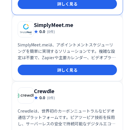
詳しく見る
ーフェースで、スムーズなコミュニケーションを実
現。場所を選ばず、チームや仲間と簡単に繋がること
を可能にします。 無料プランから利用でき、ビジネス
ニーズにも対応する柔軟性も魅力です。
SimplyMeet.me
0.0
(0件)
SimplyMeet.meは、アポイントメントスケジューリ
ングを簡単に実現するソリューションです。複雑な設
定は不要で、Zapierや主要カレンダー、ビデオプラッ
トフォームとの統合も可能です。スムーズな予約管理
詳しく見る
で、お客様と効率的なミーティングを実現します。業
務効率化に繋がるシンプルで使いやすいシステムで
す。
Crewdle
0.0
(0件)
Crewdleは、世界初のカーボンニュートラルなビデオ
通信プラットフォームです。ピアツーピア技術を採用
し、サーバーレスの安全で持続可能なデジタルエコシ