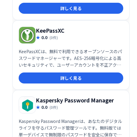
での同期や無制限のパスワード保存などが可能です。
詳しく見る
AES-256暗号化や安全なパスワードジェネレーター、
生体認証に対応し、強力なセキュリティであなたのデ
ータを保護します。無料版でも基本機能は利用できま
す。
KeePassXC
0.0
(0件)
KeePassXCは、無料で利用できるオープンソースのパ
スワードマネージャーです。AES-256暗号化による高
いセキュリティで、ユーザーアカウントを不正アクセ
スから保護します。無制限のパスワード保存が可能
詳しく見る
で、安心してご利用いただけます。KeePassと同様の
機能を備え、安全なパスワード管理をサポートしま
す。
Kaspersky Password Manager
0.0
(0件)
Kaspersky Password Managerは、あなたのデジタル
ライフを守るパスワード管理ツールです。無料版では
単一デバイスで無制限のパスワードを安全に保存でき