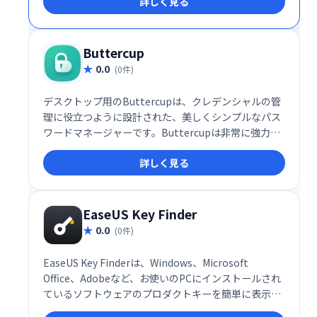
詳しく見る
全で一意のパスワード管理で、個人情報をしっかり保
護しましょう。
Buttercup
0.0
(0件)
デスクトップ用のButtercupは、クレデンシャルの管
理に役立つように設計された、美しくシンプルなパス
ワードマネージャーです。Buttercupは非常に強力な
暗号化を使用して、単一のマスターパスワードで機密
詳しく見る
情報を保護します-サービスごとに、より強力で複雑な
パスワードを自由に使用して、Buttercupに安全に保
管させてください。
EaseUS Key Finder
0.0
(0件)
EaseUS Key Finderは、Windows、Microsoft
Office、Adobeなど、お使いのPCにインストールされ
ているソフトウェアのプロダクトキーを簡単に表示で
きる便利なユーティリティです。 SQL Serverのキー