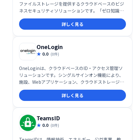
ファイルストレージを提供するクラウドベースのビジ
ネスセキュリティソリューションです。「ゼロ知識」
セキュリティ機能を提供し、ユーザーはデバイスと
詳しく見る
Keeperクラウドセキュリティボルトに保存されている
情報にのみアクセスできます。
OneLogin
0.0
(0件)
OneLoginは、クラウドベースのID・アクセス管理ソ
リューションです。シングルサインオン機能により、
施設、Webアプリケーション、クラウドストレージな
どへのアクセスを安全に一元管理できます。適応型多
詳しく見る
要素認証やモバイルIDトラッキングなども提供し、高
度なセキュリティと利便性を両立。ユーザーのアクセ
ス制御を効率化し、セキュリティリスクを軽減しま
す。
TeamsID
0.0
(0件)
TeamsIDは、情報技術、エネルギー、公益事業、教