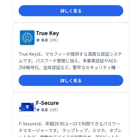
ます。年間14ドルの有料版は複数デバイス対応で、
詳しく見る
AES-256暗号化による高いセキュリティと生体認証機
能も備えています。 複雑なパスワードを自動生成・管
理し、安全なオンライン体験を実現しましょう。
True Key
0.0
(0件)
True Keyは、マカフィーが提供する高度な認証システ
ムです。パスワード管理に加え、多要素認証やAES-
256暗号化、生体認証など、堅牢なセキュリティ機能
で、Webサイトやアプリへのアクセスを保護します。
詳しく見る
ハッカーからのアカウント侵害リスクを軽減し、安全
なオンライン体験を提供します。マカフィーのセキュ
リティスイートにもバンドルされています。
F-Secure
0.0
(0件)
F-Secureは、年間29.90ユーロで利用できるパスワー
ドマネージャーです。 ラップトップ、スマホ、タブレ