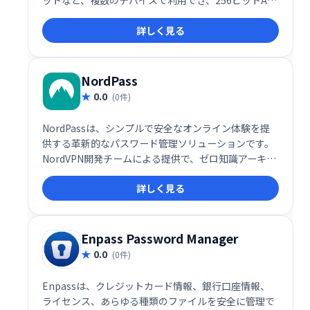
ットなど、複数のデバイスで利用でき、256ビットAES
暗号化と生体認証であなたの資格情報を守ります。 組
詳しく見る
み込みのパスワードレポートは、セキュリティ上の脆
弱性を指摘し、安全でないパスワードを警告。 無制限
のパスワード保存で、安全で安心なオンライン生活を
サポートします。
NordPass
0.0
(0件)
NordPassは、シンプルで安全なオンライン体験を提
供する革新的なパスワード管理ソリューションです。
NordVPN開発チームによる提供で、ゼロ知識アーキテ
クチャ、サードパーティセキュリティ監査、2要素認
詳しく見る
証など、堅牢なセキュリティ機能を備えています。あ
らゆるデバイスで安全にパスワードを管理し、複雑な
パスワードを簡単に生成・保存できます。より安心で
便利なデジタルライフを実現しましょう。
Enpass Password Manager
0.0
(0件)
Enpassは、クレジットカード情報、銀行口座情報、
ライセンス、あらゆる種類のファイルを安全に管理で