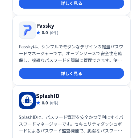
詳しく見る
や、WiFiパスワード、ブラウザのアカウント情報など
も確認できます。 大切なキーを紛失した時や、再イン
ストール時に役立ちます。 これ一つで、ソフトウェア
の管理が効率化されます。
Passky
0.0
(0件)
Passkyは、シンプルでモダンなデザインの軽量パスワ
ードマネージャーです。オープンソースで安全性を確
保し、複雑なパスワードを簡単に管理できます。使い
勝手の良さと高いセキュリティを両立した、安心でき
詳しく見る
るパスワード管理ソリューションです。
SplashID
0.0
(0件)
SplashIDは、パスワード管理を安全かつ便利にするパ
スワードマネージャーです。セキュリティダッシュボ
ードによるパスワード監査機能で、脆弱なパスワード
などを検知し、安全性を高めます。無料版は1デバイ