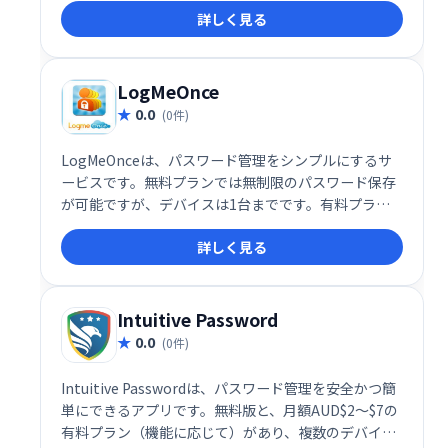
詳しく見る
ス利用可能、月額1.99ドルのプレミアム版は無制限デ
バイスで利用可能です。どちらもパスワード保存容量
は無制限です。
LogMeOnce
0.0
(0件)
LogMeOnceは、パスワード管理をシンプルにするサ
ービスです。無料プランでは無制限のパスワード保存
が可能ですが、デバイスは1台までです。有料プラン
（月額$2.50～$4.99）なら、複数のデバイスで利用で
詳しく見る
き、暗号化ストレージ容量も増加します。Proと
Ultimateプランは機能がほぼ同じですが、Ultimate
プランは10GBの暗号化ストレージを提供します。
Intuitive Password
0.0
(0件)
Intuitive Passwordは、パスワード管理を安全かつ簡
単にできるアプリです。無料版と、月額AUD$2～$7の
有料プラン（機能に応じて）があり、複数のデバイス