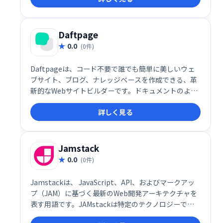
Daftpage
0.0
(0件)
Daftpageは、コード不要で誰でも簡単に美しいウェ
ブサイト、ブログ、ナレッジベースを作成できる、革
新的なWebサイトビルダーです。ドキュメントのよう
に直感的に操作でき、数分で完成。無料で利用でき、
詳しく見る
手軽に魅力的なオンラインプレゼンスを構築できま
す。
Jamstack
0.0
(0件)
Jamstackは、 JavaScript、API、およびマークアッ
プ（JAM）に基づく最新のWeb開発アーキテクチャを
表す用語です。JAMstackは特定のテクノロジーでは
なく、アプリやWebサイトを構築するための別の方法