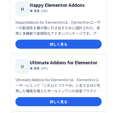
らゆるユーザーのWeb制作を圧倒的に効率化してくれ
Happy Elementor Addons
H
ます。
0.0
(0件)
HappyAddons for Elementorは、Elementorユーザ
ーの創造性を最大限に引き出すために設計された、非
常に多機能で直感的なアドオンパッケージです。プロ
フェッショナルだけでなく、初心者にも扱いやすいイ
詳しく見る
ンターフェースと設計思想が特徴で、世界中の
WordPress制作者に愛用されています。現在、無料60
種以上、有料65種以上のウィジェットが提供されてお
り、デザイン性・操作性ともに高い評価を得ていま
Ultimate Addons for Elementor
U
す。
0.0
(0件)
Ultimate Addons for Elementorは、Elementorユ
ーザーにとって「これひとつで十分」と言えるほど充
実した機能を備えたオールインワンの拡張プラグイン
です。世界で65万人以上のウェブデザイナーや制作者
詳しく見る
に利用されており、プロレベルのデザインをより短時
間で効率的に実現できるツールとして高い評価を受け