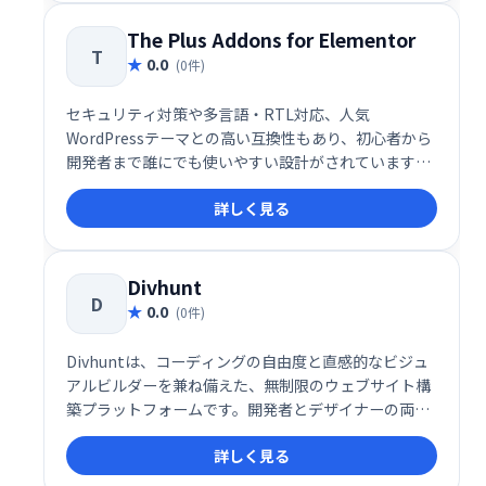
The Plus Addons for Elementor
T
0.0
(0件)
セキュリティ対策や多言語・RTL対応、人気
WordPressテーマとの高い互換性もあり、初心者から
開発者まで誰にでも使いやすい設計がされています。
Elementorの可能性を最大限に引き出しつつ、快適な
詳しく見る
ユーザー体験と高品質なWebサイト構築を支援する、
信頼性の高い拡張アドオンです。
Divhunt
D
0.0
(0件)
Divhuntは、コーディングの自由度と直感的なビジュ
アルビルダーを兼ね備えた、無制限のウェブサイト構
築プラットフォームです。開発者とデザイナーの両方
に対応し、コード不要のドラッグ＆ドロップ操作と、
詳しく見る
カスタムコードの統合を柔軟に組み合わせることがで
きます。SEO最適化、CMS、REST API、プラグイン、