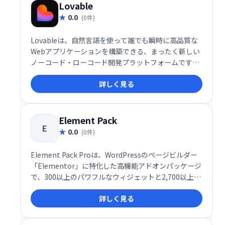
CLIを使ってNext.jsプロジェクトへの組み込みまで一
Lovable
気に行える点が大きな特長です。
0.0
(0件)
Lovableは、自然言語を使って誰でも瞬時に高品質な
Webアプリケーションを構築できる、まったく新しい
ノーコード・ローコード開発プラットフォームです。
「アイデアからアプリまで数秒」というコンセプトの
詳しく見る
もと、Lovableは“スーパーヒューマンなフルスタック
エンジニア”として、開発の常識を根底から覆します。
Element Pack
E
0.0
(0件)
Element Pack Proは、WordPressのページビルダー
「Elementor」に特化した高機能アドオンパッケージ
で、300以上のパワフルなウィジェットと2,700以上の
テンプレート・プリメイドセクションを備えた、まさ
詳しく見る
にプロフェッショナル仕様のデザイン支援ツールで
す。UI/UXに優れた設計思想と、実用性に富んだ豊富
なウィジェット群により、初心者から上級者まで、あ