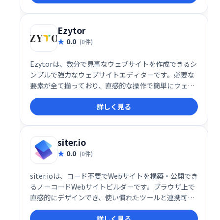
に。
Ezytor
0.0
(0件)
Ezytorは、数分で見事なウェブサイトを作成できるシ
ンプルで強力なウェブサイトエディターです。必要な
要素が全て揃っており、直感的な操作で簡単にウェブ
サイトを構築できます。初心者でもプロ並みのウェブ
詳しく見る
サイト作成が可能になります。今すぐEzytorで、あな
たの理想のウェブサイトを手に入れましょう！
siter.io
0.0
(0件)
siter.ioは、コード不要でWebサイトを構築・公開でき
るノーコードWebサイトビルダーです。ブラウザ上で
直感的にデザインでき、使い慣れたツールと連携可能
です。手軽に、自由度の高いWebサイト制作を実現し
詳しく見る
ます。