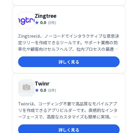
り良い意思決定をサポートします。直感的な操作性
で、専門知識がなくても容易に利用可能です。
Zingtree
0.0
(0件)
Zingtreeは、ノーコードでインタラクティブな意思決
定ツリーを作成できるツールです。サポート業務の効
率化や顧客向けセルフヘルプ、社内プロセスの最適化
に最適。複雑なフローを分かりやすい選択肢形式で表
詳しく見る
示し、ユーザーをスムーズに導きます。ITスキル不要
で、ビジネス担当者自身が柔軟に作成・運用できるた
め、迅速な導入と改善が可能です。様々なビジネスシ
ーンで、ユーザー体験と業務効率の向上を実現しま
Twinr
す。
0.0
(0件)
Twinrは、コーディング不要で高品質なモバイルアプ
リを作成できるアプリビルダーです。直感的なインタ
ーフェースで、高度なカスタマイズも簡単に実現。複
雑な開発工程を省き、迅速かつ柔軟に独自のアプリを
詳しく見る
制作できます。 あなたのアイデアを、手軽にアプリ