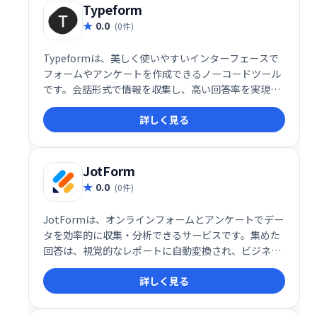
Typeform
0.0
(0件)
Typeformは、美しく使いやすいインターフェースで
フォームやアンケートを作成できるノーコードツール
です。会話形式で情報を収集し、高い回答率を実現し
ます。500以上のアプリと連携し、データの活用を促
詳しく見る
進します。無料プランもあり、手軽に開始できます。
プロフェッショナルなフォーム作成で、業務効率化と
顧客満足度向上を目指しましょう。
JotForm
0.0
(0件)
JotFormは、オンラインフォームとアンケートでデー
タを効率的に収集・分析できるサービスです。集めた
回答は、視覚的なレポートに自動変換され、ビジネス
の新たな気づきを得ることができます。クライアント
詳しく見る
や同僚との共有もスムーズに行えます。