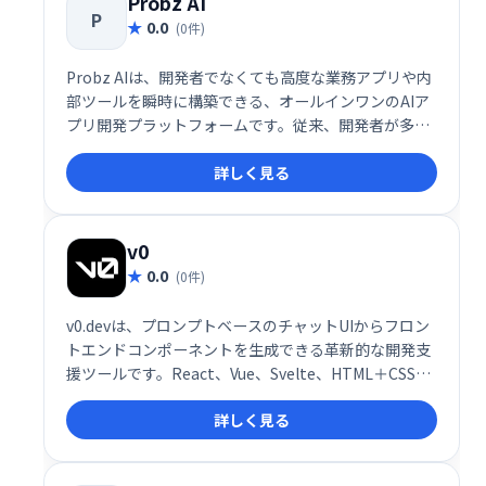
Probz AI
P
0.0
(0件)
Probz AIは、開発者でなくても高度な業務アプリや内
部ツールを瞬時に構築できる、オールインワンのAIア
プリ開発プラットフォームです。従来、開発者が多く
の時間を費やしていたERPやCRM、顧客ポータル、業
詳しく見る
務プロセス自動化ツールといったカスタム業務アプリ
ケーションの構築を、プロンプト入力だけで完結させ
る革新的な仕組みを提供しています。
v0
0.0
(0件)
v0.devは、プロンプトベースのチャットUIからフロン
トエンドコンポーネントを生成できる革新的な開発支
援ツールです。React、Vue、Svelte、HTML＋CSSと
いった主要なフロントエンド技術に対応し、プログラ
詳しく見る
マーが自然言語でUIやコードの指示を出すだけで、す
ぐに利用可能なコードを生成します。コードはそのま
まコピー・ダウンロードできるだけでなく、shadcn