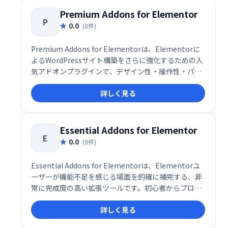
ています。
Premium Addons for Elementor
P
0.0
(0件)
Premium Addons for Elementorは、Elementorに
よるWordPressサイト構築をさらに強化するための人
気アドオンプラグインで、デザイン性・操作性・パフ
ォーマンスすべてを高次元で両立した多機能ツールで
詳しく見る
す。無料版とPro版の両方で利用でき、580以上のコン
テナテンプレートや多数のウィジェットを搭載してお
り、ノーコードで洗練されたWebサイトをスピーディ
ーに構築可能です。
Essential Addons for Elementor
E
0.0
(0件)
Essential Addons for Elementorは、Elementorユ
ーザーが機能不足を感じる場面を的確に補完する、非
常に完成度の高い拡張ツールです。初心者からプロフ
ェッショナルまで、Elementorをよりパワフルかつ効
詳しく見る
率的に活用したいユーザーにとって、導入すべき価値
のあるアドオンといえるでしょう。