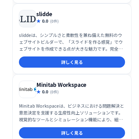
ローカライゼーション、カスタムファイル管理など、
包括的な機能を備えており、個人ユーザーからエンタ
slidde
ープライズまで対応可能な多機能なサイト構築環境を
0.0
(0件)
提供します。
sliddeは、シンプルさと柔軟性を兼ね備えた無料のウ
ェブサイトビルダーで、「スライドを作る感覚」でウ
ェブサイトを作成できる点が大きな魅力です。完全レ
スポンシブデザイン、多用途なテンプレート、豊富な
詳しく見る
無料リソースにより、初心者でもプロフェッショナル
な仕上がりのサイトを簡単に作成できます。無料プラ
ンでも十分な機能を備え、年額19ドルのプラスプラン
ではさらに高度なカスタマイズや分析機能が利用可能
Minitab Workspace
です。
0.0
(0件)
Minitab Workspaceは、ビジネスにおける問題解決と
意思決定を支援する生産性向上ソリューションです。
視覚的なツールとシミュレーション機能により、組織
のプロセスを可視化し、複雑な問題を効果的に分析で
詳しく見る
きます。業務改善やリスク管理をスムーズに進め、よ