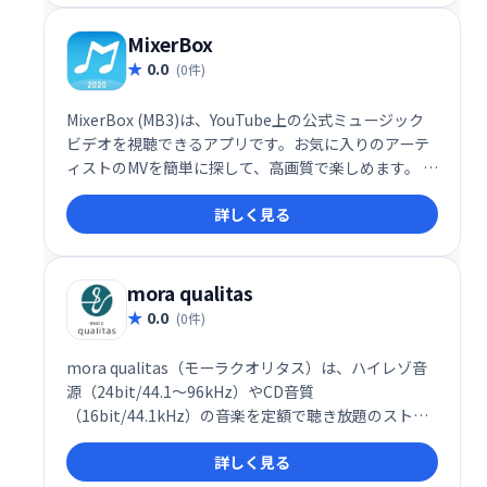
MixerBox
0.0
(0件)
MixerBox (MB3)は、YouTube上の公式ミュージック
ビデオを視聴できるアプリです。お気に入りのアーテ
ィストのMVを簡単に探して、高画質で楽しめます。 豊
富な音楽ライブラリと使いやすいインターフェース
詳しく見る
で、快適な音楽体験を提供します。
mora qualitas
0.0
(0件)
mora qualitas（モーラクオリタス）は、ハイレゾ音
源（24bit/44.1～96kHz）やCD音質
（16bit/44.1kHz）の音楽を定額で聴き放題のストリ
ーミングサービスです。一般的なストリーミングとは
詳しく見る
異なり、クリアで繊細な高音質サウンドが、まるで音
楽が染み込んでくるような、没入感あふれるリスニン