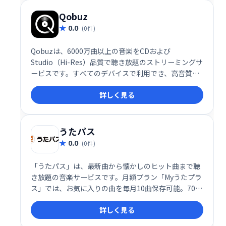
で音楽を楽しめます。無料プランもあり、クリエイタ
ーは無料トライアルでサービスを試せます。
Qobuz
0.0
(0件)
Qobuzは、6000万曲以上の音楽をCDおよび
Studio（Hi-Res）品質で聴き放題のストリーミングサ
ービスです。すべてのデバイスで利用でき、高音質で
音楽を再発見できます。世界最大のHi-Resオーディオ
詳しく見る
カタログを誇り、音楽を最高のクオリティでお楽しみ
いただけます。
うたパス
0.0
(0件)
「うたパス」は、最新曲から懐かしのヒット曲まで聴
き放題の音楽サービスです。月額プラン「Myうたプラ
ス」では、お気に入りの曲を毎月10曲保存可能。7000
以上のプレイリストや会員限定特典も充実しており、
詳しく見る
音楽を思う存分楽しめます。