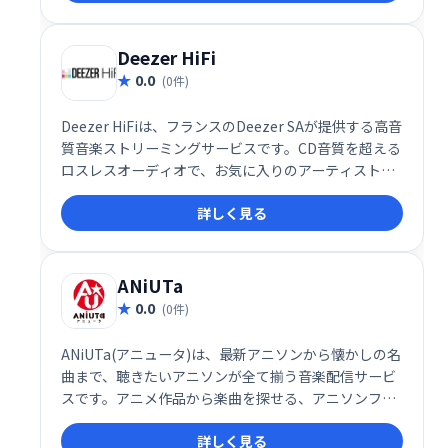
に向上させましょう。
Deezer HiFi
0.0
(0件)
Deezer HiFiは、フランスのDeezer SAが提供する高音
質音楽ストリーミングサービスです。CD音質を超える
ロスレスオーディオで、お気に入りのアーティストや
楽曲を存分にお楽しみいただけます。幅広い音楽ライ
詳しく見る
ブラリと、快適なリスニング体験を提供します。
ANiUTa
0.0
(0件)
ANiUTa(アニュータ)は、最新アニソンから懐かしの名
曲まで、聴きたいアニソンが全て揃う音楽配信サービ
スです。アニメ作品から楽曲を探せる、アニソンファ
ン必携のアプリ。好きなだけ聴き放題で、純粋なアニ
詳しく見る
ソン体験をお楽しみいただけます。