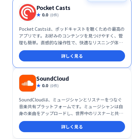
Pocket Casts
0.0
(0件)
Pocket Castsは、ポッドキャストを聴くための最高の
アプリです。お好みのコンテンツを見つけやすく、管
理も簡単。直感的な操作性で、快適なリスニング体験
を提供します。豊富な機能で、より長く、より深くポ
詳しく見る
ッドキャストの世界を楽しめます。ぜひ、Pocket
Castsでポッドキャストライフを豊かにしましょう。
SoundCloud
0.0
(0件)
SoundCloudは、ミュージシャンとリスナーをつなぐ
音楽共有プラットフォームです。ミュージシャンは自
身の楽曲をアップロードし、世界中のリスナーと共有
できます。リスナーは無料で新しいアーティストや音
詳しく見る
楽を発見可能。ソーシャルメディアへの共有も容易で
す。SoundCloud Go（月額9.99ドル）では、広告なし