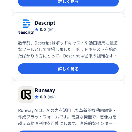
詳しく見る
は、テキスト入力だけで動画を自動生成する機能も利
用できます。手軽に高品質な動画を作成したい方にお
すすめです。
Descript
0.0
(0件)
数年前、Descriptはポッドキャストや動画編集に最適
なツールとして登場しました。ポッドキャストを始め
たばかりの方にとって、Descriptは従来の複雑なオー
ディオ編集ツールとはまったく異なる、新しいタイプ
詳しく見る
のオーディオエディタです。今年初め、私はポッドキ
ャストチャンネルを開設し、編集にはすべてDescript
を使いました。
Runway
0.0
(0件)
Runway AIは、AIの力を活用した革新的な動画編集・
作成プラットフォームです。高度な機能で、想像力を
超える動画制作を可能にします。直感的なインターフ
ェースで、プロフェッショナルから初心者まで、創造