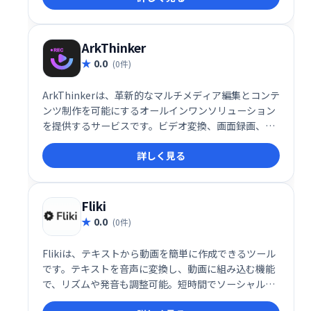
ArkThinker
0.0
(0件)
ArkThinkerは、革新的なマルチメディア編集とコンテ
ンツ制作を可能にするオールインワンソリューション
を提供するサービスです。ビデオ変換、画面録画、画
像アップスケール、そしてマインドマッピングなど、
詳しく見る
多岐にわたる機能を統合しており、初心者からプロフ
ェッショナルまで幅広いニーズに応えます。その中核
には、最先端のAI技術とユーザーフレンドリーなデザ
インが組み込まれており、直感的な操作性が特徴で
Fliki
す。
0.0
(0件)
Flikiは、テキストから動画を簡単に作成できるツール
です。テキストを音声に変換し、動画に組み込む機能
で、リズムや発音も調整可能。短時間でソーシャルメ
ディア投稿向けの動画制作が可能です。有料プランで