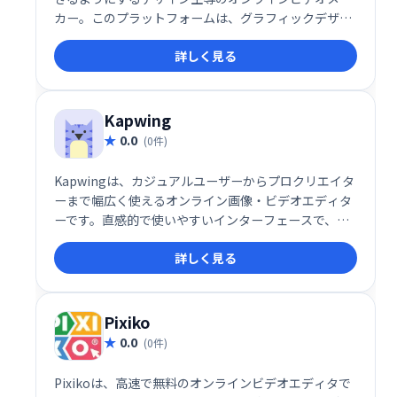
カー。このプラットフォームは、グラフィックデザイ
ンツールとビデオ作成プラットフォームのハイブリッ
詳しく見る
ドであり、マーケティングキャンペーンに合わせてア
ニメーションビデオをカスタマイズするための完全な
クリエイティブコントロールを備えた数千のテンプレ
ートが付属しています。
Kapwing
0.0
(0件)
Kapwingは、カジュアルユーザーからプロクリエイタ
ーまで幅広く使えるオンライン画像・ビデオエディタ
ーです。直感的で使いやすいインターフェースで、字
幕作成、コラージュ制作、スクリーンキャスト編集な
詳しく見る
ど、様々なタスクをスムーズにこなせます。チームで
の共同作業にも最適で、生産性向上に貢献します。動
画編集や画像加工を簡単に、そして楽しく行いたい方
におすすめです。
Pixiko
0.0
(0件)
Pixikoは、高速で無料のオンラインビデオエディタで