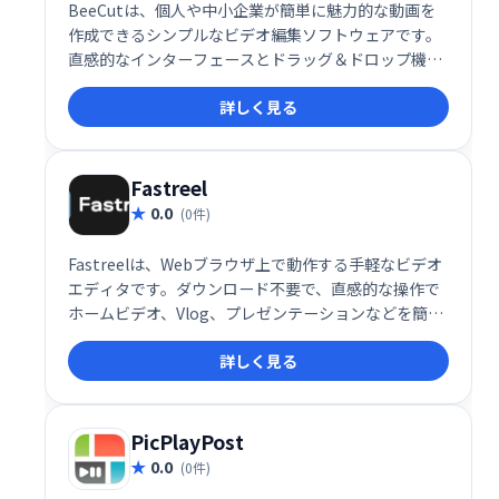
BeeCutは、個人や中小企業が簡単に魅力的な動画を
作成できるシンプルなビデオ編集ソフトウェアです。
直感的なインターフェースとドラッグ＆ドロップ機能
で、初心者でも6:9、4:3など様々なアスペクト比の動
詳しく見る
画編集が可能です。カット、削除、マージなどの機能
も備え、数クリックで高品質な動画制作を実現しま
す。
Fastreel
0.0
(0件)
Fastreelは、Webブラウザ上で動作する手軽なビデオ
エディタです。ダウンロード不要で、直感的な操作で
ホームビデオ、Vlog、プレゼンテーションなどを簡単
に作成できます。学校や職場での利用に最適なツール
詳しく見る
として、素早く高品質な動画編集を実現します。複雑
な操作は不要で、初心者でも簡単に利用可能です。
PicPlayPost
0.0
(0件)