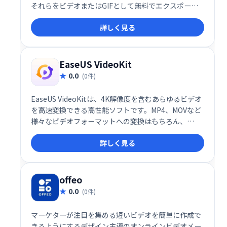
それらをビデオまたはGIFとして無料でエクスポート
して、ストーリー、コマーシャル、ミームを作成しま
詳しく見る
す。
EaseUS VideoKit
0.0
(0件)
EaseUS VideoKitは、4K解像度を含むあらゆるビデオ
を高速変換できる高性能ソフトです。MP4、MOVなど
様々なビデオフォーマットへの変換はもちろん、
MP3、AACなど100種類以上のオーディオフォーマッ
詳しく見る
トへの変換や、動画からの音声抽出も可能です。出力
オプションも豊富で、デバイスとの互換性も考慮した
高品質なファイルを作成できます。動画編集や変換の
効率化に最適です。
offeo
0.0
(0件)
マーケターが注目を集める短いビデオを簡単に作成で
きるようにするデザイン主導のオンラインビデオメー