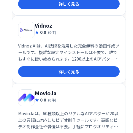
詳しく見る
性を自由に表現できます。動画編集や制作の効率化、
新たな表現方法の開拓に最適です。
Vidnoz
0.0
(0件)
Vidnoz AIは、AI技術を活用した完全無料の動画作成ツ
ールです。複雑な設定やインストールは不要で、誰で
もすぐに使い始められます。1200以上のAIアバター、
1240以上のリアルなAI音声、2800以上のテンプレー
詳しく見る
トを活用して、わずか1分でプロ品質の動画を作成可
能です。
Movio.la
0.0
(0件)
Movio.laは、60種類以上のリアルなAIアバターが20以
上の言語に対応したビデオ制作ツールです。高額なビ
デオ制作会社や俳優は不要。手軽にプロクオリティの
動画を作成できます。時間とコストを大幅に削減し、