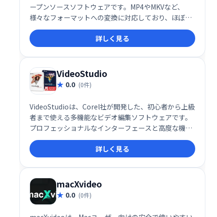
ープンソースソフトウェアです。MP4やMKVなど、
様々なフォーマットへの変換に対応しており、ほぼ全
てのビデオ形式を最新のコーデックで処理できます。
詳しく見る
手軽に高画質・高効率な動画に変換したい方におすす
めです。
VideoStudio
0.0
(0件)
VideoStudioは、Corel社が開発した、初心者から上級
者まで使える多機能なビデオ編集ソフトウェアです。
プロフェッショナルなインターフェースと高度な機能
を備え、家族や友人、オンライン視聴者向けの動画作
詳しく見る
成を容易にします。直感的な操作で魅力的なビデオ編
集を実現し、あなたのクリエイティビティを最大限に
引き出します。手軽に高品質な動画制作を始めたい方
におすすめです。
macXvideo
0.0
(0件)