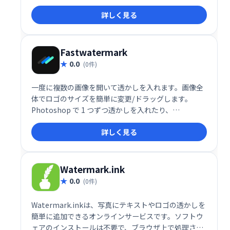
写真から不要なオブジェクトを削除するための 3 つの
詳しく見る
透かし選択ツールがあります。ビデオのロゴを削除す
る場合は、ビデオの特定の部分からロゴを削除し、他
の部分はそのままにしておくことができます。
Fastwatermark
0.0
(0件)
一度に複数の画像を開いて透かしを入れます。画像全
体でロゴのサイズを簡単に変更/ドラッグします。
Photoshop で 1 つずつ透かしを入れたり、
Lightroom でロゴの配置を固定したりする必要はも
詳しく見る
うありません。画質を落とさずに！
Watermark.ink
0.0
(0件)
Watermark.inkは、写真にテキストやロゴの透かしを
簡単に追加できるオンラインサービスです。ソフトウ
ェアのインストールは不要で、ブラウザ上で処理され