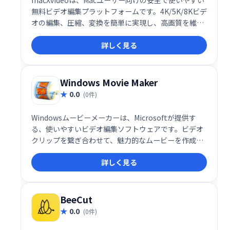
macXvideoは、Macユーザー向けの安全で使いやすい
無料ビデオ編集プラットフォームです。4K/5K/8Kビデ
オの編集、圧縮、変換を簡単に実現し、高画質を維持
したまま効率的な作業が可能です。専門知識は不要
詳しく見る
で、初心者でも手軽に高品質な動画制作を楽しめま
す。品質低下などの心配もなく、スムーズな編集作業
で、費用をかけずに動画制作を可能にします。
Windows Movie Maker
0.0
(0件)
Windowsムービーメーカーは、Microsoftが提供す
る、使いやすいビデオ編集ソフトウェアです。ビデオ
クリップを繋ぎ合わせて、魅力的なムービーを作成で
きます。トランジション、オーバーレイ、オーディオ
詳しく見る
編集、アニメーション、ナレーションなど、基本的な
編集機能を備え、初心者でも手軽に動画編集を楽しめ
ます。思い出の動画を簡単に編集して、自分だけの作
品を作りましょう。
BeeCut
0.0
(0件)