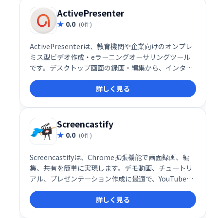
ご利用いただけます。
ActivePresenter
0.0
(0件)
ActivePresenterは、教育機関や企業向けのオンプレ
ミス型ビデオ作成・eラーニングオーサリングツール
です。デスクトップ画面の録画・編集から、インタラ
クティブなHTML5コンテンツ作成まで、幅広い機能を
詳しく見る
提供します。オーディオ/ビデオ編集機能も充実してお
り、Mac/Windows両対応で作成したコンテンツはあ
らゆるモバイルデバイスで共有可能です。効率的なe
ラーニングコンテンツ制作を実現します。
Screencastify
0.0
(0件)
Screencastifyは、Chrome拡張機能で画面録画、編
集、共有を簡単に実現します。デモ動画、チュートリ
アル、プレゼンテーション作成に最適で、YouTubeへ
の公開やGoogleドライブでの共有、MP3/MP4へのエ
詳しく見る
クスポートも可能です。学校、カスタマーサポート、
営業チームなど、幅広い用途でご利用いただけます。