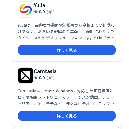
YuJa
0.0
(0件)
YuJaは、高等教育機関や幼稚園から高校までの組織だ
けでなく、あらゆる規模の企業向けに設計されたクラ
ウドベースのビデオソリューションです。YuJaプラッ
トフォームには、デジタル会議、仮想教室、ビデオ管
詳しく見る
理、デスクトップ録音、さらに多くのコラボレーショ
ンおよび学習ツールが含まれています。
Camtasia
0.0
(0件)
Camtasiaは、MacとWindowsに対応した画面録画と
ビデオ編集ソフトウェアです。レッスン動画、チュー
トリアル、製品デモなど、様々なビデオコンテンツ作
成を簡単に実現します。デスクトップ画面の録画やウ
詳しく見る
ェブカメラを使った撮影に加え、豊富なテンプレート
や注釈機能、エフェクトで高品質なビデオ制作をサポ
ートします。初心者からプロまで、幅広いユーザーに