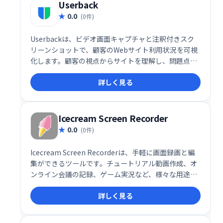
Userback
0.0
(0件)
Userbackは、ビデオ画面キャプチャと注釈付きスク
リーンショットで、顧客のWebサイト利用状況を可視
化します。顧客の視点からサイトを理解し、問題点を
迅速に特定、改善することで、より良い製品開発を支
詳しく見る
援します。時間を節約し、効率的な開発プロセスを実
現します。
Icecream Screen Recorder
0.0
(0件)
Icecream Screen Recorderは、手軽に画面録画と編
集ができるツールです。チュートリアル動画作成、オ
ンライン会議の記録、ゲーム実況など、様々な用途に
活用できます。ウェブカメラ映像の同時録画や音声追
詳しく見る
加、音声のみの録音にも対応。シンプルで直感的な操
作性で、高品質な動画制作をサポートします。企業で
の活用にも最適です。