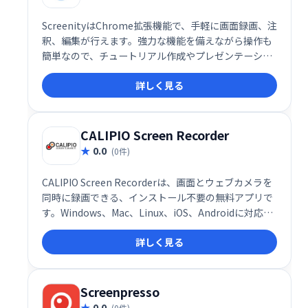
ScreenityはChrome拡張機能で、手軽に画面録画、注
釈、編集が行えます。強力な機能を備えながら操作も
簡単なので、チュートリアル作成やプレゼンテーショ
ン、学習記録などに最適です。Chromeユーザー必携
詳しく見る
のスクリーンレコーダーとして、効率的な動画制作を
サポートします。
CALIPIO Screen Recorder
0.0
(0件)
CALIPIO Screen Recorderは、画面とウェブカメラを
同時に録画できる、インストール不要の無料アプリで
す。Windows、Mac、Linux、iOS、Androidに対応
し、エンドツーエンド暗号化でプライバシーを保護し
詳しく見る
ます。手軽に高画質の動画を作成したい方におすすめ
です。会議や授業の記録、ゲーム実況など、様々な用
途でご利用いただけます。
Screenpresso
0.0
(0件)