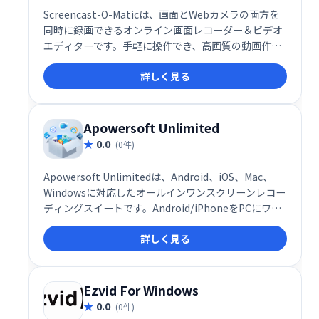
Screencast-O-Maticは、画面とWebカメラの両方を
同時に録画できるオンライン画面レコーダー＆ビデオ
エディターです。手軽に操作でき、高画質の動画作成
をサポート。オンライン学習、プレゼンテーション、
詳しく見る
チュートリアル動画制作などに最適です。
Apowersoft Unlimited
0.0
(0件)
Apowersoft Unlimitedは、Android、iOS、Mac、
Windowsに対応したオールインワンスクリーンレコー
ディングスイートです。Android/iPhoneをPCにワイ
ヤレスミラーリングし、PC画面、音声（PCオーディ
詳しく見る
オ、モバイル、マイク）、Webカメラを同時録画でき
ます。様々なデバイスに対応し、高機能ながらスムー
ズな操作性を実現。動画制作やプレゼンテーション、
オンライン授業など幅広い用途で活用できます。
Ezvid For Windows
0.0
(0件)