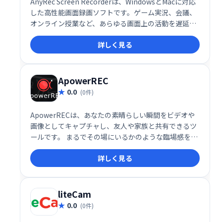
AnyRec Screen Recorderは、WindowsとMacに対応
した高性能画面録画ソフトです。ゲーム実況、会議、
オンライン授業など、あらゆる画面上の活動を遅延な
く高画質で記録できます。リアルタイム描画やスケジ
詳しく見る
ュール録画、マウス操作記録など、豊富な機能で、ス
ムーズな録画体験を提供します。
ApowerREC
0.0
(0件)
ApowerRECは、あなたの素晴らしい瞬間をビデオや
画像としてキャプチャし、友人や家族と共有できるツ
ールです。 まるでその場にいるかのような臨場感を届
け、大切な思い出を鮮やかに記録できます。 手軽に操
詳しく見る
作でき、高画質での記録も可能です。大切な瞬間を、
ApowerRECで残しましょう。
liteCam
0.0
(0件)