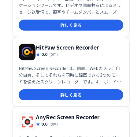
ケーションツールです。ビデオや画面共有によるメッ
セージ送受信で、顧客やチームメンバーとスムーズに
連携できます。パーソナライズされたリンクで非同期
詳しく見る
会話を開始し、効率的なコミュニケーションを実現し
ます。
HitPaw Screen Recorder
0.0
(0件)
HitPaw Screen Recorderは、画面、Webカメラ、自
分自身、そしてそれらを同時に録画できる3つのモー
ドを備えたスクリーンレコーダーです。キーボードと
マウス操作も同時にキャプチャ可能。ピップ(Picture-
詳しく見る
in-Picture)の位置やサイズも自由に変更でき、モニタ
ーでプレビューしながら録画できます。
AnyRec Screen Recorder
0.0
(0件)