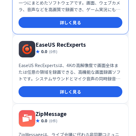
一つにまとめたソフトウェアです。画面、ウェブカメ
ラ、音声などを高画質で録画でき、ゲーム実況にも最
適。編集機能では不要部分のカットやフィルター追
詳しく見る
加、トランジション挿入など、多彩な加工が可能で
す。手軽に高品質な動画を作成できます。
EaseUS RecExperts
0.0
(0件)
EaseUS RecExpertsは、4Kの高解像度で画面全体ま
たは任意の領域を録画できる、高機能な画面録画ソフ
トです。システムサウンドとマイク音声の同時録音、
ウェブカメラ映像の追加も可能です。直感的な操作
詳しく見る
で、ゲーム実況やオンライン授業の録画、チュートリ
アルの作成など、様々な用途にご活用いただけます。
ZipMessage
0.0
(0件)
ZipMessageは、ライブ会議に代わる非同期コミュニ