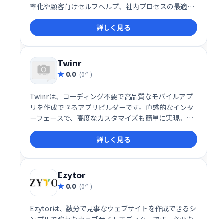
率化や顧客向けセルフヘルプ、社内プロセスの最適化
に最適。複雑なフローを分かりやすい選択肢形式で表
詳しく見る
示し、ユーザーをスムーズに導きます。ITスキル不要
で、ビジネス担当者自身が柔軟に作成・運用できるた
め、迅速な導入と改善が可能です。様々なビジネスシ
ーンで、ユーザー体験と業務効率の向上を実現しま
Twinr
す。
0.0
(0件)
Twinrは、コーディング不要で高品質なモバイルアプ
リを作成できるアプリビルダーです。直感的なインタ
ーフェースで、高度なカスタマイズも簡単に実現。複
雑な開発工程を省き、迅速かつ柔軟に独自のアプリを
詳しく見る
制作できます。 あなたのアイデアを、手軽にアプリ
に。
Ezytor
0.0
(0件)
Ezytorは、数分で見事なウェブサイトを作成できるシ
ンプルで強力なウェブサイトエディターです。必要な