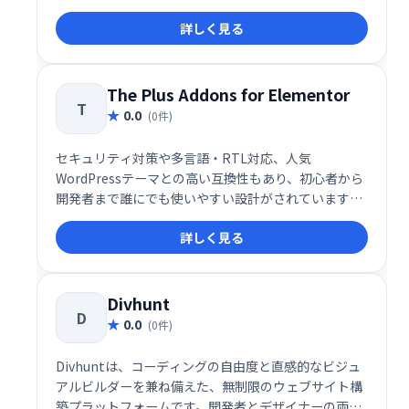
ェッショナルまで、Elementorをよりパワフルかつ効
詳しく見る
率的に活用したいユーザーにとって、導入すべき価値
のあるアドオンといえるでしょう。
The Plus Addons for Elementor
T
0.0
(0件)
セキュリティ対策や多言語・RTL対応、人気
WordPressテーマとの高い互換性もあり、初心者から
開発者まで誰にでも使いやすい設計がされています。
Elementorの可能性を最大限に引き出しつつ、快適な
詳しく見る
ユーザー体験と高品質なWebサイト構築を支援する、
信頼性の高い拡張アドオンです。
Divhunt
D
0.0
(0件)
Divhuntは、コーディングの自由度と直感的なビジュ
アルビルダーを兼ね備えた、無制限のウェブサイト構
築プラットフォームです。開発者とデザイナーの両方