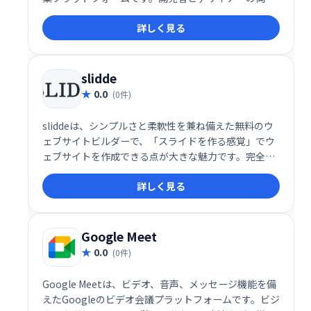
に対応し、コード不要のドラッグ＆ドロップ操作と、
詳しく見る
カスタムコードの統合を柔軟に組み合わせることがで
きます。SEO最適化、CMS、REST API、プラグイン、
ローカライゼーション、カスタムファイル管理など、
包括的な機能を備えており、個人ユーザーからエンタ
slidde
ープライズまで対応可能な多機能なサイト構築環境を
0.0
(0件)
提供します。
sliddeは、シンプルさと柔軟性を兼ね備えた無料のウ
ェブサイトビルダーで、「スライドを作る感覚」でウ
ェブサイトを作成できる点が大きな魅力です。完全レ
スポンシブデザイン、多用途なテンプレート、豊富な
詳しく見る
無料リソースにより、初心者でもプロフェッショナル
な仕上がりのサイトを簡単に作成できます。無料プラ
ンでも十分な機能を備え、年額19ドルのプラスプラン
ではさらに高度なカスタマイズや分析機能が利用可能
Google Meet
です。
0.0
(0件)
Google Meetは、ビデオ、音声、メッセージ機能を備
えたGoogleのビデオ会議プラットフォームです。ビジ