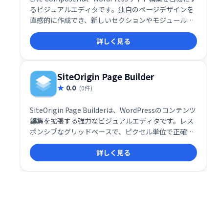
るビジュアルエディタです。独自のページデザインを
直感的に作成でき、新しいセクションやモジュールな
どを追加することで、簡単にウェブサイトを構築でき
詳しく見る
ます。空白のキャンバスから始めることも、Live
Composerベースのテーマを選択することも可能で
す。クライアントワークにも最適です。
SiteOrigin Page Builder
0.0
(0件)
SiteOrigin Page Builderは、WordPressのコンテンツ
編集を拡張する強力なビジュアルエディタです。レス
ポンシブなグリッドベースで、ピクセル単位で正確な
ページ作成を可能にします。直感的な操作性で、モバ
詳しく見る
イルにも対応した洗練されたウェブサイトを簡単に構
築できます。「家」「お問い合わせ」など、複雑なレ
イアウトも自由自在に作成できます。