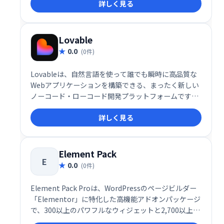
詳しく見る
マーが自然言語でUIやコードの指示を出すだけで、す
ぐに利用可能なコードを生成します。コードはそのま
まコピー・ダウンロードできるだけでなく、shadcn
CLIを使ってNext.jsプロジェクトへの組み込みまで一
Lovable
気に行える点が大きな特長です。
0.0
(0件)
Lovableは、自然言語を使って誰でも瞬時に高品質な
Webアプリケーションを構築できる、まったく新しい
ノーコード・ローコード開発プラットフォームです。
「アイデアからアプリまで数秒」というコンセプトの
詳しく見る
もと、Lovableは“スーパーヒューマンなフルスタック
エンジニア”として、開発の常識を根底から覆します。
Element Pack
E
0.0
(0件)
Element Pack Proは、WordPressのページビルダー
「Elementor」に特化した高機能アドオンパッケージ
で、300以上のパワフルなウィジェットと2,700以上の
テンプレート・プリメイドセクションを備えた、まさ