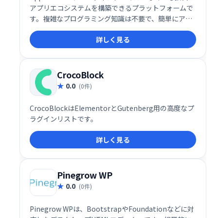
アプリエコシステムを構築できるプラットフォームで
す。複雑なプログラミング知識は不要で、簡単にアプ
リ開発を始められます。直感的なインターフェース
詳しく見る
で、効率的な開発と迅速なリリースを実現します。 あ
なたのビジネスを加速させる、革新的なアプリ開発ソ
リューションです。
CrocoBlock
0.0
(0件)
CrocoBlockはElementorとGutenberg用の高度なプ
ラグインリストです。
詳しく見る
Pinegrow WP
0.0
(0件)
Pinegrow WPは、BootstrapやFoundationなどに対