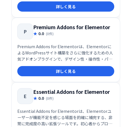
です。世界で65万人以上のウェブデザイナーや制作者
詳しく見る
に利用されており、プロレベルのデザインをより短時
間で効率的に実現できるツールとして高い評価を受け
ています。
Premium Addons for Elementor
P
0.0
(0件)
Premium Addons for Elementorは、Elementorに
よるWordPressサイト構築をさらに強化するための人
気アドオンプラグインで、デザイン性・操作性・パフ
ォーマンスすべてを高次元で両立した多機能ツールで
詳しく見る
す。無料版とPro版の両方で利用でき、580以上のコン
テナテンプレートや多数のウィジェットを搭載してお
り、ノーコードで洗練されたWebサイトをスピーディ
ーに構築可能です。
Essential Addons for Elementor
E
0.0
(0件)
Essential Addons for Elementorは、Elementorユ
ーザーが機能不足を感じる場面を的確に補完する、非
常に完成度の高い拡張ツールです。初心者からプロフ