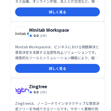
ネス会議、オンライン学習、友人との交流など、様々
なシーンで活用できます。シンプルで高機能なインタ
詳しく見る
ーフェースで、スムーズなコミュニケーションを実
現。場所を選ばず、チームや仲間と簡単に繋がること
を可能にします。 無料プランから利用でき、ビジネス
ニーズにも対応する柔軟性も魅力です。
Minitab Workspace
0.0
(0件)
Minitab Workspaceは、ビジネスにおける問題解決と
意思決定を支援する生産性向上ソリューションです。
視覚的なツールとシミュレーション機能により、組織
のプロセスを可視化し、複雑な問題を効果的に分析で
詳しく見る
きます。業務改善やリスク管理をスムーズに進め、よ
り良い意思決定をサポートします。直感的な操作性
で、専門知識がなくても容易に利用可能です。
Zingtree
0.0
(0件)
Zingtreeは、ノーコードでインタラクティブな意思決
定ツリーを作成できるツールです。サポート業務の効