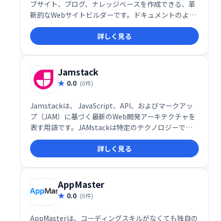
ブサイト、ブログ、ナレッジベースを作成できる、革
新的なWebサイトビルダーです。ドキュメントのよう
に直感的に操作でき、数分で完成。無料で利用でき、
詳しく見る
手軽に魅力的なオンラインプレゼンスを構築できま
す。
Jamstack
0.0
(0件)
Jamstackは、 JavaScript、API、およびマークアッ
プ（JAM）に基づく最新のWeb開発アーキテクチャを
表す用語です。JAMstackは特定のテクノロジーでは
なく、アプリやWebサイトを構築するための別の方法
詳しく見る
です。
AppMaster
0.0
(0件)
AppMasterは、コーディングスキルがなくても独自の