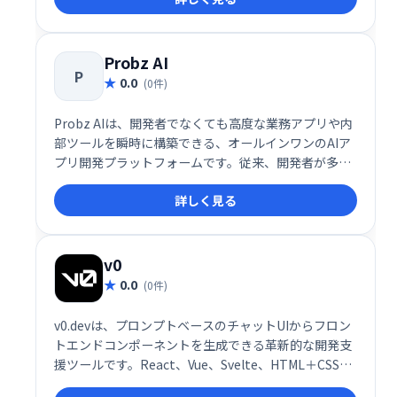
Probz AI
P
0.0
(0件)
Probz AIは、開発者でなくても高度な業務アプリや内
部ツールを瞬時に構築できる、オールインワンのAIア
プリ開発プラットフォームです。従来、開発者が多く
の時間を費やしていたERPやCRM、顧客ポータル、業
詳しく見る
務プロセス自動化ツールといったカスタム業務アプリ
ケーションの構築を、プロンプト入力だけで完結させ
る革新的な仕組みを提供しています。
v0
0.0
(0件)
v0.devは、プロンプトベースのチャットUIからフロン
トエンドコンポーネントを生成できる革新的な開発支
援ツールです。React、Vue、Svelte、HTML＋CSSと
いった主要なフロントエンド技術に対応し、プログラ