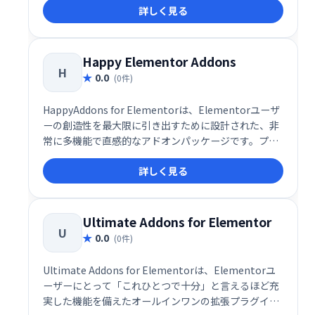
詳しく見る
にプロフェッショナル仕様のデザイン支援ツールで
す。UI/UXに優れた設計思想と、実用性に富んだ豊富
なウィジェット群により、初心者から上級者まで、あ
らゆるユーザーのWeb制作を圧倒的に効率化してくれ
Happy Elementor Addons
H
ます。
0.0
(0件)
HappyAddons for Elementorは、Elementorユーザ
ーの創造性を最大限に引き出すために設計された、非
常に多機能で直感的なアドオンパッケージです。プロ
フェッショナルだけでなく、初心者にも扱いやすいイ
詳しく見る
ンターフェースと設計思想が特徴で、世界中の
WordPress制作者に愛用されています。現在、無料60
種以上、有料65種以上のウィジェットが提供されてお
り、デザイン性・操作性ともに高い評価を得ていま
Ultimate Addons for Elementor
U
す。
0.0
(0件)
Ultimate Addons for Elementorは、Elementorユ
ーザーにとって「これひとつで十分」と言えるほど充
実した機能を備えたオールインワンの拡張プラグイン