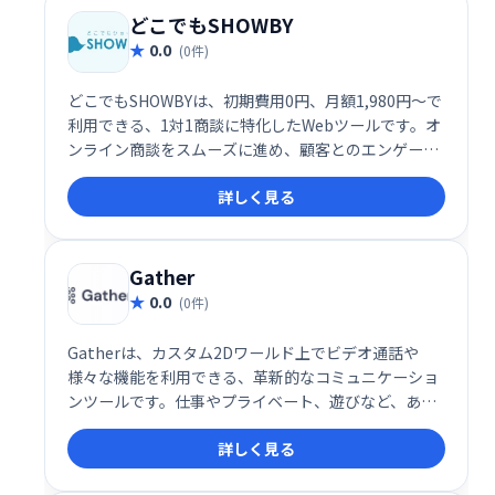
どこでもSHOWBY
0.0
(0件)
どこでもSHOWBYは、初期費用0円、月額1,980円～で
利用できる、1対1商談に特化したWebツールです。オ
ンライン商談をスムーズに進め、顧客とのエンゲージ
メントを高めます。手軽に導入でき、効率的な営業活
詳しく見る
動を実現します。
Gather
0.0
(0件)
Gatherは、カスタム2Dワールド上でビデオ通話や
様々な機能を利用できる、革新的なコミュニケーショ
ンツールです。仕事やプライベート、遊びなど、あら
ゆるシーンで、より自然で楽しい集まりを実現しま
詳しく見る
す。集まることをより自発的で魅力的なものに変え、
新たなコミュニケーション体験を提供します。