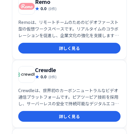
Remo
0.0
(0件)
Remoは、リモートチームのためのビデオファースト
型の仮想ワークスペースです。リアルタイムのコラボ
レーションを促進し、企業文化の強化を支援します。
直感的なインターフェースで、チームメンバーとの繋
詳しく見る
がりを深め、生産性を向上させます。 活気のあるリモ
ートワーク環境を実現し、より効果的なチームワーク
を促進します。
Crewdle
0.0
(0件)
Crewdleは、世界初のカーボンニュートラルなビデオ
通信プラットフォームです。ピアツーピア技術を採用
し、サーバーレスの安全で持続可能なデジタルエコシ
ステムを実現しました。従来のビデオ会議システムと
詳しく見る
は異なり、環境への負荷を最小限に抑えながら、高品
質なコミュニケーションを提供します。一度の会話で
地球に貢献できる、革新的なソリューションです。