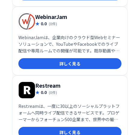
能やリマインダー機能も搭載し、見込み客の育成や顧
客エンゲージメントを促進します。
WebinarJam
0.0
(0件)
WebinarJamは、企業向けのクラウド型Webセミナー
ソリューションで、YouTubeやFacebookでのライブ
配信や専用ルームでの開催が可能です。既存動画やス
ライド、画面共有などの素材を活用して魅力的なウェ
詳しく見る
ビナーを作成・実施できます。インタラクティブな機
能を通じて参加者とのエンゲージメントを高め、効果
的なコミュニケーションを実現します。
Restream
0.0
(0件)
Restreamは、一度に30以上のソーシャルプラットフ
ォームへ同時ライブ配信できるサービスです。プロゲ
ーマーからフォーチュン500企業まで、世界中の幅広
いユーザーが利用し、視聴者拡大とエンゲージメント
詳しく見る
向上を実現しています。効率的な配信と多様なプラッ