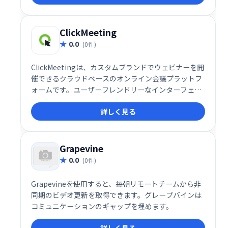
トフォームへのリーチで、あなたのメッセージを世界
中に届けましょう。
ClickMeeting
0.0
(0件)
ClickMeetingは、カスタムブランドでウェビナーを開
催できるクラウドベースのオンライン会議プラットフ
ォームです。ユーザーフレンドリーなインターフェー
スを備え、参加者とのインタラクティブなセッション
詳しく見る
やスムーズな情報共有をサポートし、ウェビナー運営
を効率化します。
Grapevine
0.0
(0件)
Grapevineを使用すると、毎朝リモートチームから非
同期のビデオ更新を取得できます。グレープバインは
コミュニケーションのギャップを埋めます。
詳しく見る