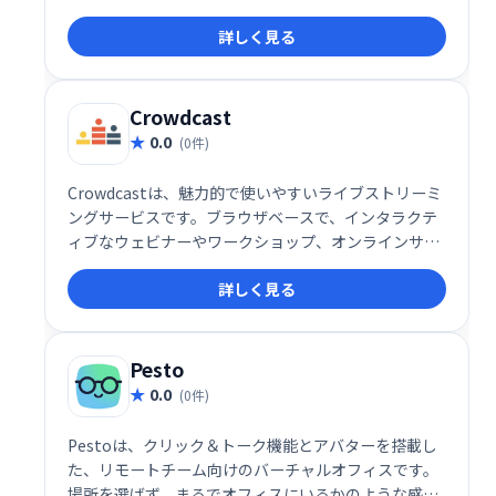
有できます。アプリをダウンロードするだけで、面倒
詳しく見る
な設定なしにストリーミングを開始。手軽に画面共有
を実現し、会議やプレゼンテーションを効率化しま
す。
Crowdcast
0.0
(0件)
Crowdcastは、魅力的で使いやすいライブストリーミ
ングサービスです。ブラウザベースで、インタラクテ
ィブなウェビナーやワークショップ、オンラインサミ
ットなどを簡単に開催できます。ライブチャット、投
詳しく見る
票、Q＆A機能で参加者とリアルタイムに交流し、イベ
ントデータや分析も取得可能。集客からエンゲージメ
ントまで、効果的なオンラインイベント運営を支援し
ます。
Pesto
0.0
(0件)
Pestoは、クリック＆トーク機能とアバターを搭載し
た、リモートチーム向けのバーチャルオフィスです。
場所を選ばず、まるでオフィスにいるかのような感覚