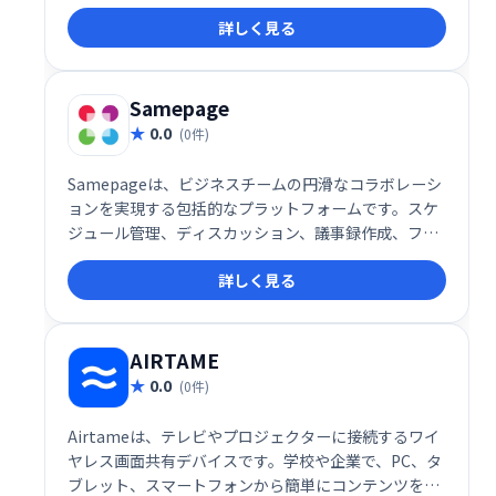
ブ、オンデマンド、自動化されたウェビナー、オンラ
詳しく見る
インプレゼンテーション、トレーニング、イベントを
主催し、リード、顧客、その他の利害関係者と有意義
な会話を交わしています。
Samepage
0.0
(0件)
Samepageは、ビジネスチームの円滑なコラボレーシ
ョンを実現する包括的なプラットフォームです。スケ
ジュール管理、ディスカッション、議事録作成、ファ
イル共有、インスタントメッセージ、タスク管理な
詳しく見る
ど、チームワークに必要な機能を一つに集約。情報の
一元化による効率化と、スムーズなコミュニケーショ
ン促進で、生産性向上をサポートします。単一のプラ
ットフォームでチームワークを強化し、ビジネスの成
AIRTAME
功に貢献します。
0.0
(0件)
Airtameは、テレビやプロジェクターに接続するワイ
ヤレス画面共有デバイスです。学校や企業で、PC、タ
ブレット、スマートフォンから簡単にコンテンツを共