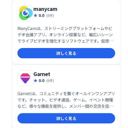
manycam
0.0
(0件)
ManyCamは、ストリーミングプラットフォームやビ
デオ会議アプリ、オンライン授業など、幅広いシーン
でライブビデオを強化するソフトウェアです。仮想背
景やエフェクトの追加、複数のカメラ切り替えなどの
詳しく見る
高度な機能を搭載し、ビデオ通話や配信をより魅力的
に演出します。プロフェッショナルから初心者まで使
いやすい設計で、様々な用途に対応可能です。
Garnet
0.0
(0件)
Garnetは、コミュニティを繋ぐオールインワンアプリ
です。チャット、ビデオ通話、ゲーム、イベント開催
など、様々な機能を提供し、メンバー間の交流を促進
します。砕氷船機能なども搭載し、新たな出会いをサ
詳しく見る
ポートします。未来をシンプルにする、次世代コミュ
ニティアプリです。