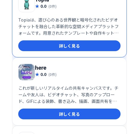
0.0
(0件)
Topiaは、遊び心のある世界観と暗号化されたビデオ
チャットを融合した革新的な空間メディアプラットフ
ォームです。用意されたテンプレートや自作キット
で、自分だけの空間を簡単に構築可能。ディナー、ポ
詳しく見る
ッドキャスト、コンサート、会議など、500以上のバ
ーチャル空間が利用可能です。あなただけの世界を創
造し、新たなコミュニケーション体験を創造しましょ
う。
here
0.0
(0件)
これが新しいリアルタイムの共有キャンバスです。チ
ームや友人は、ビデオチャット、写真のアップロー
ド、GIFによる装飾、書き込み、描画、画面共有をす
べてブラウザで行うことができます。つぶやき共有埋
詳しく見る
め込む