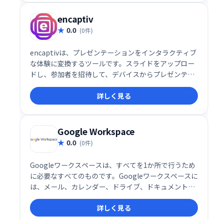
encaptiv
0.0
(0件)
encaptivは、プレゼンテーションをインタラクティブ
な体験に変換するツールです。スライドをアップロー
ドし、参加者を招待して、デバイスからプレゼンテー
ションを操作できます。仮想、ハイブリッド、対面イ
詳しく見る
ベントに対応し、オーディエンスのエンゲージメント
を高め、フィードバックを収集できます。同時セッシ
ョンの開催や視聴者参加状況の追跡も可能です。顧
客、ドナー、ファンの獲得を支援します。
Google Workspace
0.0
(0件)
Googleワークスペースは、すべてを1か所で行うため
に必要なすべてのものです。Googleワークスペースに
は、メール、カレンダー、ドライブ、ドキュメント、
スプレッドシート、スライド、ミートなど、あなたが
詳しく見る
知っていて大好きな生産性アプリがすべて含まれてい
ます。