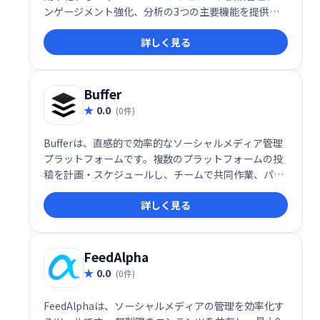
ンゲージメント強化、分析の3つの主要機能を提供し
ます。ソーシャルメディア戦略を効果的に推進し、顧
詳しく見る
客やファンとの関係構築を強化することで、ビジネス
の成長をサポートします。
Buffer
0.0
(0件)
Bufferは、直感的で効率的なソーシャルメディア管理
プラットフォームです。複数のプラットフォームの投
稿を計画・スケジュールし、チームで共同作業、パフ
ォーマンス分析も可能です。直感的な操作性と、
詳しく見る
Instagramの直接スケジューリングなど便利な機能
で、ソーシャルメディアでのエンゲージメント向上を
支援します。iOS/Androidアプリにも対応。
FeedAlpha
0.0
(0件)
FeedAlphaは、ソーシャルメディアの管理を効率化す