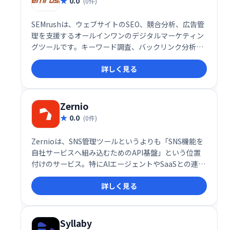
0.0
(0件)
SEMrushは、ウェブサイトのSEO、競合分析、広告管
理を支援するオールインワンのデジタルマーケティン
グツールです。キーワード調査、バックリンク分析、
サイトオーディットなど、幅広い機能を提供し、オン
詳しく見る
ライン上のプレゼンス向上をサポートします。効果的
なデジタルマーケティング戦略の実現に貢献します。
Zernio
0.0
(0件)
Zernioは、SNS管理ツールというよりも「SNS機能を
自社サービスへ組み込むためのAPI基盤」という位置
付けのサービス。特にAIエージェントやSaaSとの連携
を重視した設計になっており、複数SNSへの投稿や認
詳しく見る
証処理を効率化したい開発チームにとって注目したい
選択肢と言える
Syllaby