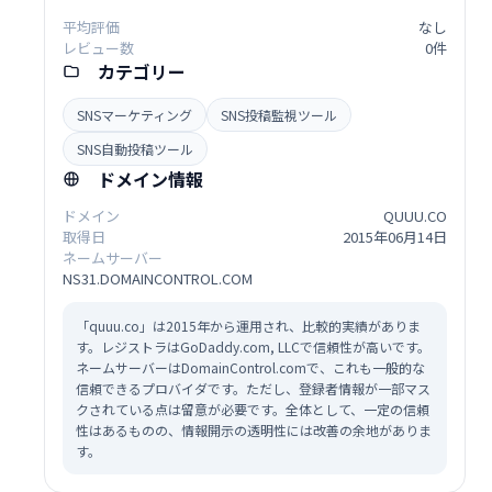
平均評価
なし
レビュー数
0件
カテゴリー
SNSマーケティング
SNS投稿監視ツール
SNS自動投稿ツール
ドメイン情報
ドメイン
QUUU.CO
取得日
2015年06月14日
ネームサーバー
NS31.DOMAINCONTROL.COM
「quuu.co」は2015年から運用され、比較的実績がありま
す。レジストラはGoDaddy.com, LLCで信頼性が高いです。
ネームサーバーはDomainControl.comで、これも一般的な
信頼できるプロバイダです。ただし、登録者情報が一部マス
クされている点は留意が必要です。全体として、一定の信頼
性はあるものの、情報開示の透明性には改善の余地がありま
す。