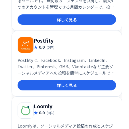
るツールです。 無制限のコンテンツを共有し、最大9
つのアカウントを管理できる月間カレンダーで、投稿
の計画とスケジュールが可能です。 すべての投稿をま
詳しく見る
とめて管理し、効率的なソーシャルメディア運用を実
現します。現在、無料プランを提供中です。 ぜひ
FeedAlphaで、あなたのソーシャルメディア戦略を強
化しましょう！
Postfity
0.0
(0件)
Postfityは、Facebook、Instagram、LinkedIn、
Twitter、Pinterest、GMB、Vkontakteなど主要ソ
ーシャルメディアへの投稿を簡単にスケジュールでき
るツールです。シンプルな操作で時間を節約し、ビジ
詳しく見る
ネスの成長を加速させます。複数のプラットフォーム
を一括管理し、効率的なソーシャルメディアマーケテ
ィングを実現しましょう。
Loomly
0.0
(0件)
Loomlyは、ソーシャルメディア投稿の作成とスケジ