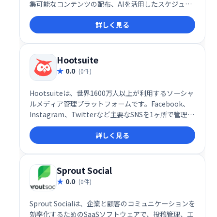
集可能なコンテンツの配布、AIを活用したスケジュー
リング、複数クライアント/拠点の管理、ローカル広告
詳しく見る
の実行など、効率的なコンテンツ配信ワークフローを
提供します。結果を把握しながら、効果的なソーシャ
ルメディア戦略を実現できます。
Hootsuite
0.0
(0件)
Hootsuiteは、世界1600万人以上が利用するソーシャ
ルメディア管理プラットフォームです。Facebook、
Instagram、Twitterなど主要なSNSを1ヶ所で管理・
運用でき、チームでの連携もスムーズです。安全な環
詳しく見る
境でソーシャルメディア戦略を実行し、顧客エンゲー
ジメントを高め、収益向上に貢献します。多様なデバ
イスや部門に対応し、効率的なソーシャルメディアマ
ーケティングを実現します。
Sprout Social
0.0
(0件)
Sprout Socialは、企業と顧客のコミュニケーションを
効率化するためのSaaSソフトウェアで、投稿管理、エ