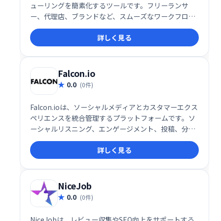
ューリングを簡素化するツールです。フリーランサ
ー、代理店、ブランドなど、スムーズなワークフロー
を求めるユーザーに最適です。直感的なソーシャルメ
詳しく見る
ディアカレンダーで、投稿の作成、スケジュール設
定、管理を効率化し、時間と労力を節約できます。チ
ームでの共同作業もスムーズに行えます。ソーシャル
メディア戦略の効率化を実現し、エンゲージメントの
Falcon.io
向上をサポートします。
0.0
(0件)
Falcon.ioは、ソーシャルメディアとカスタマーエクス
ペリエンスを統合管理するプラットフォームです。ソ
ーシャルリスニング、エンゲージメント、投稿、分
析、ベンチマークなど、マーケティングに必要な機能
詳しく見る
を網羅。直感的なUIと強力なサポートで、顧客一人ひ
とりに合わせたパーソナライズされたブランド体験を
提供し、ビジネスの成長を支援します。
NiceJob
0.0
(0件)
NiceJobは、レビュー収集やSEO向上をサポートする