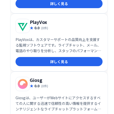
詳しく見る
ます。 業務効率化と顧客エンゲージメントの強化を目
指せる、頼れるビジネスツールです。
PlayVox
0.0
(0件)
PlayVoxは、カスタマーサポートの品質向上を支援す
る監視ソフトウェアです。ライブチャット、メール、
電話のやり取りを分析し、スタッフのパフォーマンス
や顧客体験を評価。わずか5分でQA監視プログラムを
詳しく見る
作成でき、コーチングやモチベーション向上に役立ち
ます。全チャネルの顧客対応を分析することで、より
効果的なサポート体制を構築できます。
Giosg
0.0
(0件)
Giosgは、ユーザーがWebサイトにアクセスするすべ
ての人に関する迅速で信頼性の高い情報を提供するイ
ンテリジェントなライブチャットプラットフォームで