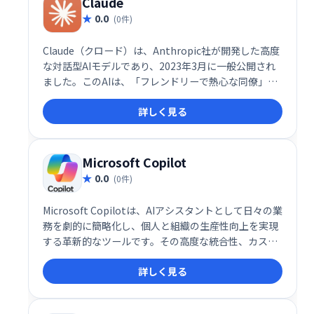
Claude
0.0
(0件)
Claude（クロード）は、Anthropic社が開発した高度
な対話型AIモデルであり、2023年3月に一般公開され
ました。このAIは、「フレンドリーで熱心な同僚」の
ように振る舞うことを目指して設計されており、ユー
詳しく見る
ザーとの自然な対話を通じて多様なタスクをサポート
します。
Microsoft Copilot
0.0
(0件)
Microsoft Copilotは、AIアシスタントとして日々の業
務を劇的に簡略化し、個人と組織の生産性向上を実現
する革新的なツールです。その高度な統合性、カスタ
マイズ性、そして自然言語での操作性により、デジタ
詳しく見る
ルワークプレイスの未来を切り開く重要な存在として
注目されています。