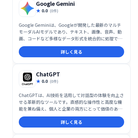
Google Gemini
0.0
(0件)
Google Geminiは、Googleが開発した最新のマルチ
モーダルAIモデルであり、テキスト、画像、音声、動
画、コードなど多様なデータ形式を統合的に処理でき
る点が特徴です。これにより、ユーザーは単一のプラ
詳しく見る
ットフォーム上で複数の情報源を組み合わせた高度な
タスクを実行できます。
ChatGPT
0.0
(0件)
ChatGPTは、AI技術を活用して対話型の体験を向上さ
せる革新的なツールです。直感的な操作性と高度な機
能を兼ね備え、個人と企業の両方にとって価値のある
ソリューションを提供します。その多用途性、拡張
詳しく見る
性、そして進化し続ける技術基盤により、ChatGPTは
AIによるコミュニケーションの新しいスタンダードを
構築しています。