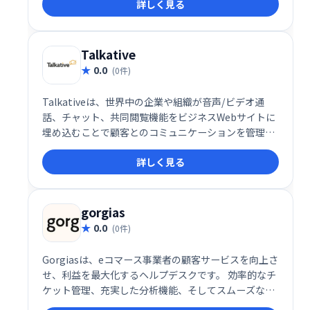
詳しく見る
言語対応など、高度な機能を備え、コンタクトセンタ
ーの自動化にも貢献します。エンドツーエンドの会話
設計で、スムーズなコミュニケーションを実現しま
す。
Talkative
0.0
(0件)
Talkativeは、世界中の企業や組織が音声/ビデオ通
話、チャット、共同閲覧機能をビジネスWebサイトに
埋め込むことで顧客とのコミュニケーションを管理で
きるライブチャットソリューションです。エージェン
詳しく見る
トはプラットフォームを利用して複数のチャットを処
理し、顧客がWebサイトを閲覧するときに、メッセー
ジをリアルタイムで100以上の言語に即座に翻訳でき
ます。
gorgias
0.0
(0件)
Gorgiasは、eコマース事業者の顧客サービスを向上さ
せ、利益を最大化するヘルプデスクです。 効率的なチ
ケット管理、充実した分析機能、そしてスムーズな顧
客対応を実現し、顧客満足度と収益性の向上を支援し