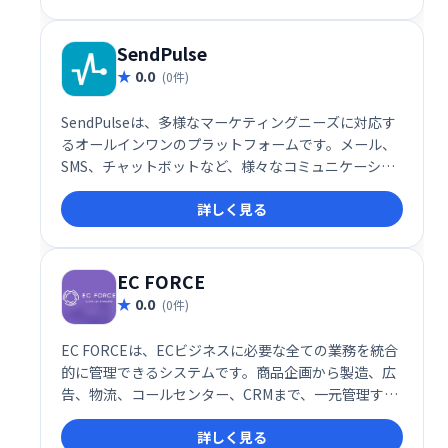
SendPulse
0.0
(0件)
SendPulseは、多様なマーケティングニーズに対応す
るオールインワンのプラットフォームです。メール、
SMS、チャットボットなど、様々なコミュニケーショ
ンチャネルを活用したマーケティングキャンペーンを
詳しく見る
効率的に実行できます。ユーザーフレンドリーなイン
ターフェースで、初心者にも簡単に利用可能。顧客エ
ンゲージメントを高め、ビジネス成長を促進します。
詳細な分析機能も搭載し、効果測定も容易です。
EC FORCE
0.0
(0件)
EC FORCEは、ECビジネスに必要な全ての業務を統合
的に管理できるシステムです。商品企画から製造、広
告、物流、コールセンター、CRMまで、一元管理する
ことで業務効率化を実現します。現場のニーズを満た
詳しく見る
す設計で、スムーズなECビジネス運営を強力にサポー