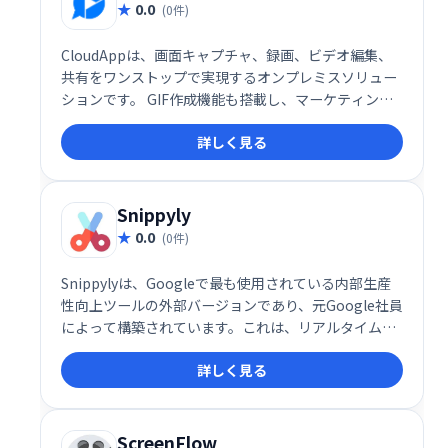
0.0
(0件)
CloudAppは、画面キャプチャ、録画、ビデオ編集、
共有をワンストップで実現するオンプレミスソリュー
ションです。 GIF作成機能も搭載し、マーケティン
グ、製品開発、プロジェクト管理など、様々なチーム
詳しく見る
のコミュニケーションや情報共有を効率化します。録
画したビデオやオーディオの編集も可能です。 チーム
メンバーと簡単に共有できるため、スムーズな連携を
促進します。
Snippyly
0.0
(0件)
Snippylyは、Googleで最も使用されている内部生産
性向上ツールの外部バージョンであり、元Google社員
によって構築されています。これは、リアルタイムの
ビジュアルコラボレーションツールです。画面のスク
詳しく見る
リーンショットを撮ったり、注釈を付けたり、リアル
タイムでコラボレーションしたりできます。
ScreenFlow