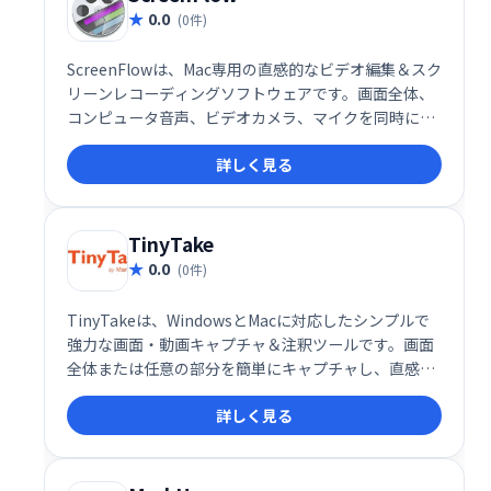
0.0
(0件)
ScreenFlowは、Mac専用の直感的なビデオ編集＆スク
リーンレコーディングソフトウェアです。画面全体、
コンピュータ音声、ビデオカメラ、マイクを同時に収
録し、高品質な動画を作成できます。収録後のトリミ
詳しく見る
ング、注釈追加、吹き出し挿入など、編集機能も充
実。洗練された映像制作を簡単に実現します。
TinyTake
0.0
(0件)
TinyTakeは、WindowsとMacに対応したシンプルで
強力な画面・動画キャプチャ＆注釈ツールです。画面
全体または任意の部分を簡単にキャプチャし、直感的
な編集機能で注釈を追加できます。高度なエディタは
詳しく見る
不要、時間を節約し、効率的に作業を進められます。
迅速な共有機能も備え、スムーズなコミュニケーショ
ンを支援します。