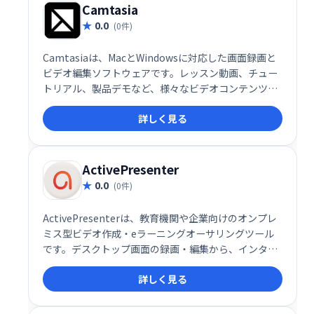
Camtasia
0.0
(0件)
Camtasiaは、MacとWindowsに対応した画面録画と
ビデオ編集ソフトウェアです。レッスン動画、チュー
トリアル、製品デモなど、様々なビデオコンテンツ作
成を簡単に実現します。デスクトップ画面の録画やウ
詳しく見る
ェブカメラを使った撮影に加え、豊富なテンプレート
や注釈機能、エフェクトで高品質なビデオ制作をサポ
ートします。初心者からプロまで、幅広いユーザーに
ご利用いただけます。
ActivePresenter
0.0
(0件)
ActivePresenterは、教育機関や企業向けのオンプレ
ミス型ビデオ作成・eラーニングオーサリングツール
です。デスクトップ画面の録画・編集から、インタラ
クティブなHTML5コンテンツ作成まで、幅広い機能を
詳しく見る
提供します。オーディオ/ビデオ編集機能も充実してお
り、Mac/Windows両対応で作成したコンテンツはあ
らゆるモバイルデバイスで共有可能です。効率的なe