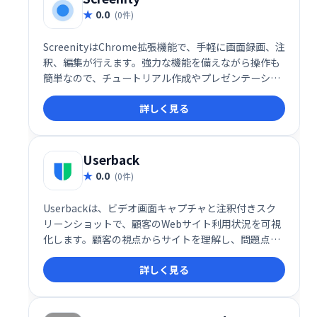
0.0
(0件)
ScreenityはChrome拡張機能で、手軽に画面録画、注
釈、編集が行えます。強力な機能を備えながら操作も
簡単なので、チュートリアル作成やプレゼンテーショ
ン、学習記録などに最適です。Chromeユーザー必携
詳しく見る
のスクリーンレコーダーとして、効率的な動画制作を
サポートします。
Userback
0.0
(0件)
Userbackは、ビデオ画面キャプチャと注釈付きスク
リーンショットで、顧客のWebサイト利用状況を可視
化します。顧客の視点からサイトを理解し、問題点を
迅速に特定、改善することで、より良い製品開発を支
詳しく見る
援します。時間を節約し、効率的な開発プロセスを実
現します。