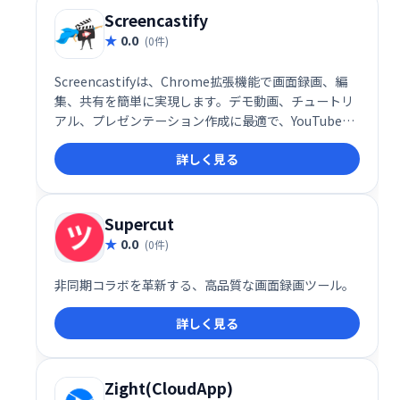
ラーニングコンテンツ制作を実現します。
Screencastify
0.0
(0件)
Screencastifyは、Chrome拡張機能で画面録画、編
集、共有を簡単に実現します。デモ動画、チュートリ
アル、プレゼンテーション作成に最適で、YouTubeへ
の公開やGoogleドライブでの共有、MP3/MP4へのエ
詳しく見る
クスポートも可能です。学校、カスタマーサポート、
営業チームなど、幅広い用途でご利用いただけます。
Supercut
0.0
(0件)
非同期コラボを革新する、高品質な画面録画ツール。
詳しく見る
Zight(CloudApp)