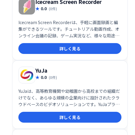
Icecream Screen Recorder
0.0
(0件)
Icecream Screen Recorderは、手軽に画面録画と編
集ができるツールです。チュートリアル動画作成、オ
ンライン会議の記録、ゲーム実況など、様々な用途に
活用できます。ウェブカメラ映像の同時録画や音声追
詳しく見る
加、音声のみの録音にも対応。シンプルで直感的な操
作性で、高品質な動画制作をサポートします。企業で
の活用にも最適です。
YuJa
0.0
(0件)
YuJaは、高等教育機関や幼稚園から高校までの組織だ
けでなく、あらゆる規模の企業向けに設計されたクラ
ウドベースのビデオソリューションです。YuJaプラッ
トフォームには、デジタル会議、仮想教室、ビデオ管
詳しく見る
理、デスクトップ録音、さらに多くのコラボレーショ
ンおよび学習ツールが含まれています。