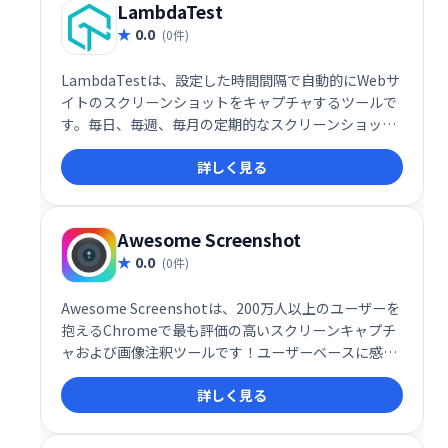
LambdaTest
0.0
(0件)
LambdaTestは、設定した時間間隔で自動的にWebサ
イトのスクリーンショットをキャプチャするツールで
す。毎日、毎週、毎月の定期的なスクリーンショット
テストをスケジュール設定でき、結果はメールで受け
詳しく見る
取れます。効率的なWebサイト監視・テストを実現し
ます。
Awesome Screenshot
0.0
(0件)
Awesome Screenshotは、200万人以上のユーザーを
抱えるChromeで最も評価の高いスクリーンキャプチ
ャおよび画像注釈ツールです！ユーザーベースに感謝
する方法として、アプリ内購入は提供しなくなりまし
詳しく見る
た。以前のプレミアム機能は完全に無料になりまし
た。