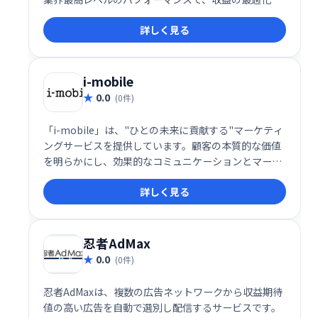
支援します。複雑な設定は不要で、効率的に収益を最
詳しく見る
大化できます。 今すぐRevenueHitsで、デジタル資産
を収益に変えましょう！
i-mobile
0.0
(0件)
「i-mobile」は、"ひとの未来に貢献する"マーケティ
ングサービスを提供しています。顧客の本質的な価値
を明らかにし、効果的なコミュニケーションとマーケ
ティング戦略を通じて、持続的かつ効果的な成長を支
詳しく見る
援します。
忍者AdMax
0.0
(0件)
忍者AdMaxは、複数の広告ネットワークから収益期待
値の高い広告を自動で選別し配信するサービスです。