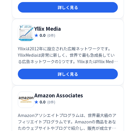
を提案し収益性の高い広告を選び出します。
詳しく見る
Yllix Media
0.0
(0件)
Yllixは2012年に設立された広報ネットワークです。
YllixMediaは非常に新しく、世界で最も急成長してい
る広告ネットワークの1つです。YllixまたはYllix Media
は、CPM / CPC / CPAの組み合わせをサポートしてお
詳しく見る
り、訪問者がコンバージョンをクリックしたときにパ
ブリッシャーに適切なレートまたは金額を提供しま
す。
Amazon Associates
0.0
(0件)
Amazonアソシエイトプログラムは、世界最大級のア
フィリエイトプログラムです。Amazonの商品をあな
たのウェブサイトやブログで紹介し、販売が成立する