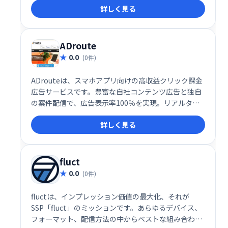
詳しく見る
るため、リスクを抑えながら効率的なユーザー獲得を
実現します。高い広告効果と獲得ボリュームが期待で
きる点が魅力です。
ADroute
0.0
(0件)
ADrouteは、スマホアプリ向けの高収益クリック課金
広告サービスです。豊富な自社コンテンツ広告と独自
の案件配信で、広告表示率100％を実現。リアルタイ
ム入札と1時間ごとのレポート更新で、効率的な広告
詳しく見る
運用をサポートします。サイトに最適な案件のみを選
択できる広告ブロック機能も搭載。トレンドに合わせ
た高クリック率バナーで、高い収益獲得を目指せま
す。
fluct
0.0
(0件)
fluctは、インプレッション価値の最大化、それが
SSP「fluct」のミッションです。あらゆるデバイス、
フォーマット、配信方法の中からベストな組み合わせ