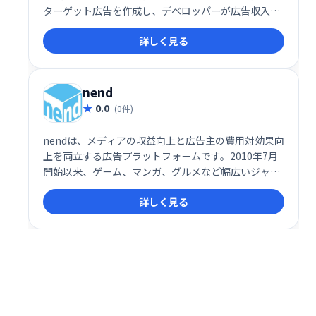
ターゲット広告を作成し、デベロッパーが広告収入を
向上させるためのツールを提供します。AdMobのSDK
詳しく見る
を使用することで、開発者はアプリやサイトにさまざ
まな広告を簡単に追加できます。
nend
0.0
(0件)
nendは、メディアの収益向上と広告主の費用対効果向
上を両立する広告プラットフォームです。2010年7月
開始以来、ゲーム、マンガ、グルメなど幅広いジャン
ルの広告案件を提供。広告主様とメディア様の双方に
詳しく見る
とって最適な広告配信を実現し、更なるビジネス成長
を支援します。長年の実績と豊富なノウハウで、効果
的な広告戦略をサポートします。