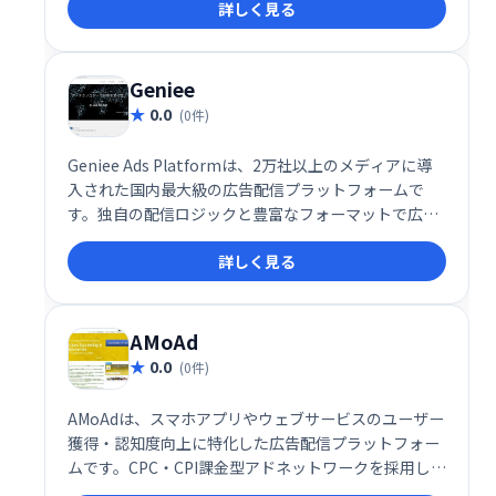
詳しく見る
ターゲット層への効果的な広告配信を実現し、売上向
上に貢献します。
Geniee
0.0
(0件)
Geniee Ads Platformは、2万社以上のメディアに導
入された国内最大級の広告配信プラットフォームで
す。独自の配信ロジックと豊富なフォーマットで広告
収益を最大化し、高度なアドテクノロジーで高品質な
詳しく見る
オーディエンスを低単価で獲得できます。データプラ
ットフォームによる分析・活用で、マーケティング効
果の最大化を支援します。メディア・広告主両方の課
題解決に貢献します。
AMoAd
0.0
(0件)
AMoAdは、スマホアプリやウェブサービスのユーザー
獲得・認知度向上に特化した広告配信プラットフォー
ムです。CPC・CPI課金型アドネットワークを採用し、
クリックまたはアプリインストール時にのみ課金され