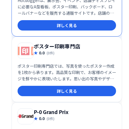
Hotdoggerは、展示会、イベント、店舗ディスプレイ
に必要なA型看板、ポスター印刷、バックボード、ロ
ールバナーなどを販売する通販サイトです。店舗の集
客アップやイベントの成功をサポートする様々なディ
詳しく見る
スプレイ用品を取り揃えています。手軽に導入できる
A型看板から、本格的な展示会用バックパネルまで、
ニーズに合わせた商品がきっと見つかるはずです。
ポスター印刷専門店
0.0
(0件)
ポスター印刷専門店では、写真を使ったポスター作成
を1枚から承ります。高品質な印刷で、お客様のイメー
ジを鮮やかに表現いたします。思い出の写真やデザイ
ン画など、どんな素材でも美しく仕上げ、販促物やイ
詳しく見る
ンテリアとして最適なポスターをご提供します。
P-0 Grand Prix
0.0
(0件)