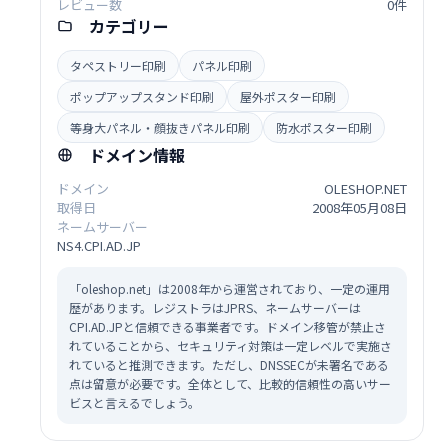
レビュー数
0件
カテゴリー
タペストリー印刷
パネル印刷
ポップアップスタンド印刷
屋外ポスター印刷
等身大パネル・顔抜きパネル印刷
防水ポスター印刷
ドメイン情報
ドメイン
OLESHOP.NET
取得日
2008年05月08日
ネームサーバー
NS4.CPI.AD.JP
「oleshop.net」は2008年から運営されており、一定の運用
歴があります。レジストラはJPRS、ネームサーバーは
CPI.AD.JPと信頼できる事業者です。ドメイン移管が禁止さ
れていることから、セキュリティ対策は一定レベルで実施さ
れていると推測できます。ただし、DNSSECが未署名である
点は留意が必要です。全体として、比較的信頼性の高いサー
ビスと言えるでしょう。