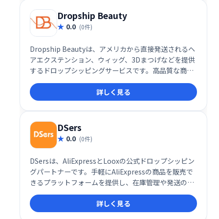
Dropship Beauty
0.0
(0件)
Dropship Beautyは、アメリカから直接発送されるヘ
アエクステンション、ウィッグ、3Dまつげなどを提供
するドロップシッピングサービスです。高品質な商品
を、手間をかけずに販売できます。在庫管理や発送の
詳しく見る
手間を省き、効率的なビジネス展開を実現しましょ
う。
DSers
0.0
(0件)
DSersは、AliExpressとLooxの公式ドロップシッピン
グパートナーです。手軽にAliExpressの商品を販売で
きるプラットフォームを提供し、在庫管理や発送の手
間を軽減します。効率的なドロップシッピングビジネ
詳しく見る
ス構築をサポートし、売上拡大に貢献します。