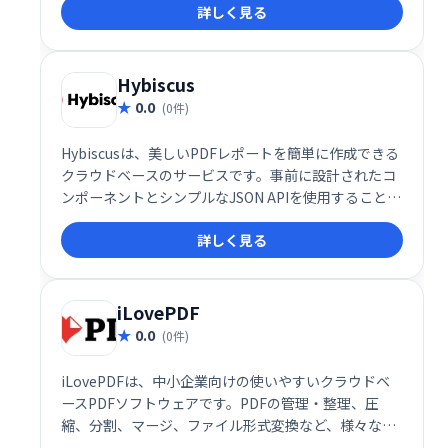
詳しく見る
Hybiscus
0.0
(0件)
Hybiscusは、美しいPDFレポートを簡単に作成できる
クラウドベースのサービスです。事前に設計されたコ
ンポーネントとシンプルなJSON APIを使用すること
で、デザインスキルがなくても、数分でプロフェッシ
詳しく見る
ョナルなレポートを作成できます。コンテンツを追加
するだけで、洗練されたPDFレポートが完成します。
複雑な設計作業は不要で、効率的なレポート作成を実
現します。
iLovePDF
0.0
(0件)
iLovePDFは、中小企業向けの使いやすいクラウドベ
ースPDFソフトウェアです。PDFの管理・整理、圧
縮、分割、マージ、ファイル形式変換など、様々な機
能を提供します。OfficeファイルからのPDF変換も簡