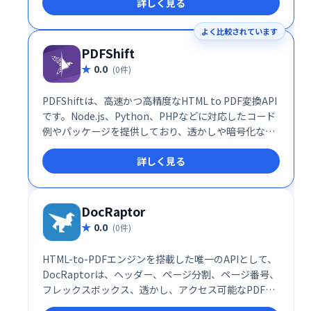
詳しく見る
クセス可能です。チームでの共同作業もスムーズに行
え、ビジネスから個人利用まで幅広く活用できます。
よく比較されています
PDFShift
0.0
(0件)
PDFShiftは、高速かつ高精度なHTML to PDF変換API
です。Node.js、Python、PHPなどに対応したコード
例やパッケージを提供しており、透かしや暗号化など
の高度な機能も利用可能です。開発効率を向上させ、
詳しく見る
高品質なPDF出力を実現します。
DocRaptor
0.0
(0件)
HTML-to-PDFエンジンを搭載した唯一のAPIとして、
DocRaptorは、ヘッダー、ページ分割、ページ番号、
フレックスボックス、透かし、アクセス可能なPDFな
どを強力にサポートします。