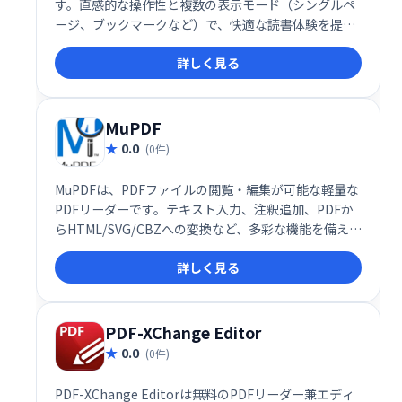
す。直感的な操作性と複数の表示モード（シングルペ
ージ、ブックマークなど）で、快適な読書体験を提供
します。高度な機能は備えていませんが、PDFの閲
詳しく見る
覧・操作を効率化したい方におすすめです。無料でご
利用いただけます。
MuPDF
0.0
(0件)
MuPDFは、PDFファイルの閲覧・編集が可能な軽量な
PDFリーダーです。テキスト入力、注釈追加、PDFか
らHTML/SVG/CBZへの変換など、多彩な機能を備えて
います。Javascriptによるスクリプト記述にも対応。
詳しく見る
低メモリ環境でも快適にPDFを操作したい方に最適で
す。
PDF-XChange Editor
0.0
(0件)
PDF-XChange Editorは無料のPDFリーダー兼エディ