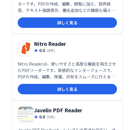
ターです。PDFの作成、編集、閲覧に加え、音声録
音、テキスト強調表示、署名追加などの機能も備えて
います。特に光学式文字認識(OCR)機能は、スキャン
詳しく見る
した文書をテキスト検索可能なPDFに変換できる優れ
ものです。職場でのPDF活用に最適なツールです。
Nitro Reader
0.0
(0件)
Nitro Readerは、使いやすさと高度な機能を両立させ
たPDFリーダーです。直感的なインターフェースで、
PDFの作成、編集、保護、共有をスムーズに行えま
す。ドラッグ＆ドロップで簡単にPDFを作成し、カラ
詳しく見る
ー、フォント、向きなどを自由にカスタマイズできま
す。PDFファイルの閲覧、編集、管理を効率化したい
方におすすめです。
Javelin PDF Reader
0.0
(0件)
Javelin PDF Readerは、シンプルで高速なPDFリーダ