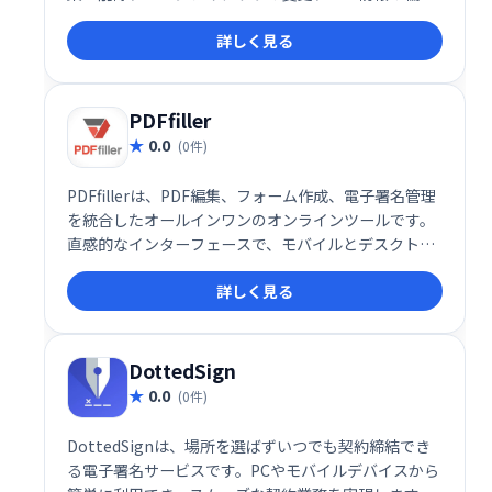
など、幅広い機能を提供します。 高度な編集機能で、
詳しく見る
PDF文書を自在に操作できます。
PDFfiller
0.0
(0件)
PDFfillerは、PDF編集、フォーム作成、電子署名管理
を統合したオールインワンのオンラインツールです。
直感的なインターフェースで、モバイルとデスクトッ
プの両方から利用可能です。ドキュメントワークフロ
詳しく見る
ーを効率化し、時間を大幅に節約できます。ビジネス
文書から個人書類まで、様々な用途に対応します。複
雑な作業も簡単に処理し、スムーズなドキュメント管
理を実現します。
DottedSign
0.0
(0件)
DottedSignは、場所を選ばずいつでも契約締結でき
る電子署名サービスです。PCやモバイルデバイスから