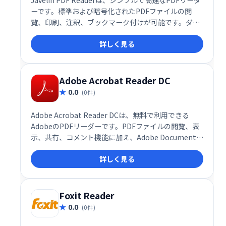
ーです。標準および暗号化されたPDFファイルの閲
覧、印刷、注釈、ブックマーク付けが可能です。ダウ
ンロードサイズはわずか2MBで、余計な機能がないた
詳しく見る
め、サクサク動作します。PDFを素早く確認したい
方、メモを取りたい方に最適です。
Adobe Acrobat Reader DC
0.0
(0件)
Adobe Acrobat Reader DCは、無料で利用できる
AdobeのPDFリーダーです。PDFファイルの閲覧、表
示、共有、コメント機能に加え、Adobe Document
CloudやBox、Dropbox、Microsoft OneDriveなどの
詳しく見る
クラウドストレージサービスとの連携も可能です。場
所やデバイスを選ばず、PDFをスムーズに操作できま
す。
Foxit Reader
0.0
(0件)