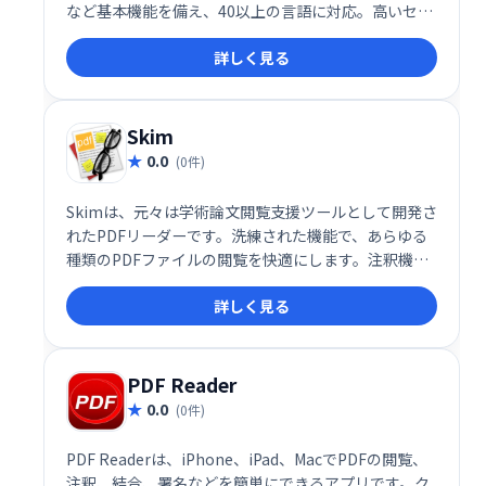
など基本機能を備え、40以上の言語に対応。高いセキ
ュリティを誇り、ユーザーの許可なくインターネット
詳しく見る
に接続することはありません。カジュアルユーザーに
最適な、シンプルで使いやすいPDFリーダーです。
Skim
0.0
(0件)
Skimは、元々は学術論文閲覧支援ツールとして開発さ
れたPDFリーダーです。洗練された機能で、あらゆる
種類のPDFファイルの閲覧を快適にします。注釈機能
も充実しており、研究者だけでなく、一般ユーザーも
詳しく見る
効率的にPDFを閲覧・活用できます。
PDF Reader
0.0
(0件)
PDF Readerは、iPhone、iPad、MacでPDFの閲覧、
注釈、結合、署名などを簡単にできるアプリです。ク