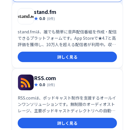
stand.fm
0.0
(0件)
stand.fmは、誰でも簡単に音声配信番組を作成・配信
できるプラットフォームです。App Storeで★4.7と高
評価を獲得し、10万人を超える配信者が利用中。収録
放送とライブ放送に対応し、エンタメからビジネスま
詳しく見る
で幅広いジャンルで活躍できます。リスナーとの交流
も楽しめる、手軽で使いやすい音声プラットフォーム
です。
RSS.com
0.0
(0件)
RSS.comは、ポッドキャスト制作を支援するオールイ
ンワンソリューションです。無制限のオーディオスト
レージ、主要ポッドキャストディレクトリへの自動配
信、スポンサーシップ機会、クロスプラットフォーム
詳しく見る
分析、無料ポッドキャストウェブサイト、エピソード
のスケジュール設定など、ポッドキャスト成功に必要