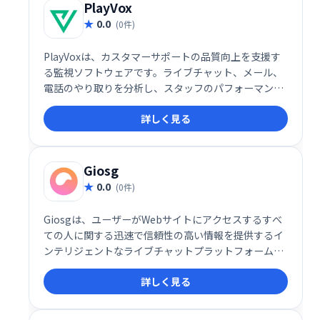
す。
PlayVox
0.0
(0件)
PlayVoxは、カスタマーサポートの品質向上を支援す
る監視ソフトウェアです。ライブチャット、メール、
電話のやり取りを分析し、スタッフのパフォーマンス
や顧客体験を評価。わずか5分でQA監視プログラムを
詳しく見る
作成でき、コーチングやモチベーション向上に役立ち
ます。全チャネルの顧客対応を分析することで、より
効果的なサポート体制を構築できます。
Giosg
0.0
(0件)
Giosgは、ユーザーがWebサイトにアクセスするすべ
ての人に関する迅速で信頼性の高い情報を提供するイ
ンテリジェントなライブチャットプラットフォームで
す。このシステムは、各訪問者をスキャンして、行動
詳しく見る
レポートに基づいて、それらが「ホット」または「コ
ールド」の見込み客かどうかを評価するようにも設計
されています。