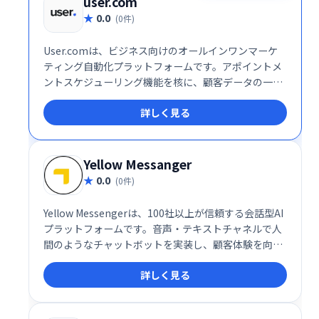
user.com
0.0
(0件)
User.comは、ビジネス向けのオールインワンマーケ
ティング自動化プラットフォームです。アポイントメ
ントスケジューリング機能を核に、顧客データの一元
管理でエンゲージメントとコンバージョン率向上を実
詳しく見る
現します。様々なコミュニケーションチャネルを統合
し、効率的な顧客接点を促進。予約スケジュールの最
適化で、ビジネス成長を支援します。
Yellow Messanger
0.0
(0件)
Yellow Messengerは、100社以上が信頼する会話型AI
プラットフォームです。音声・テキストチャネルで人
間のようなチャットボットを実装し、顧客体験を向上
させます。強力なNLPエンジン、感情分析、90以上の
詳しく見る
言語対応など、高度な機能を備え、コンタクトセンタ
ーの自動化にも貢献します。エンドツーエンドの会話
設計で、スムーズなコミュニケーションを実現しま