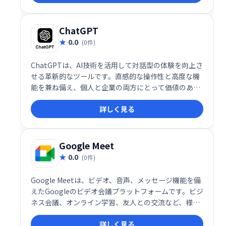
タスクを実行できます。
ChatGPT
0.0
(0件)
ChatGPTは、AI技術を活用して対話型の体験を向上さ
せる革新的なツールです。直感的な操作性と高度な機
能を兼ね備え、個人と企業の両方にとって価値のある
ソリューションを提供します。その多用途性、拡張
詳しく見る
性、そして進化し続ける技術基盤により、ChatGPTは
AIによるコミュニケーションの新しいスタンダードを
構築しています。
Google Meet
0.0
(0件)
Google Meetは、ビデオ、音声、メッセージ機能を備
えたGoogleのビデオ会議プラットフォームです。ビジ
ネス会議、オンライン学習、友人との交流など、様々
なシーンで活用できます。シンプルで高機能なインタ
詳しく見る
ーフェースで、スムーズなコミュニケーションを実