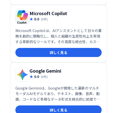
します。
Microsoft Copilot
0.0
(0件)
Microsoft Copilotは、AIアシスタントとして日々の業
務を劇的に簡略化し、個人と組織の生産性向上を実現
する革新的なツールです。その高度な統合性、カスタ
マイズ性、そして自然言語での操作性により、デジタ
詳しく見る
ルワークプレイスの未来を切り開く重要な存在として
注目されています。
Google Gemini
0.0
(0件)
Google Geminiは、Googleが開発した最新のマルチ
モーダルAIモデルであり、テキスト、画像、音声、動
画、コードなど多様なデータ形式を統合的に処理でき
る点が特徴です。これにより、ユーザーは単一のプラ
詳しく見る
ットフォーム上で複数の情報源を組み合わせた高度な