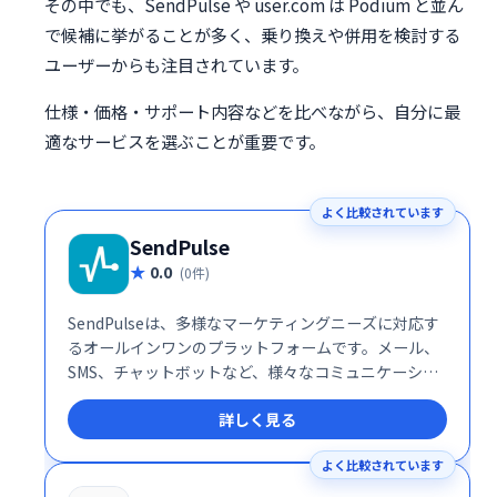
その中でも、SendPulse や user.com は Podium と並ん
で候補に挙がることが多く、乗り換えや併用を検討する
ユーザーからも注目されています。
仕様・価格・サポート内容などを比べながら、自分に最
適なサービスを選ぶことが重要です。
よく比較されています
SendPulse
0.0
(0件)
SendPulseは、多様なマーケティングニーズに対応す
るオールインワンのプラットフォームです。メール、
SMS、チャットボットなど、様々なコミュニケーショ
ンチャネルを活用したマーケティングキャンペーンを
詳しく見る
効率的に実行できます。ユーザーフレンドリーなイン
ターフェースで、初心者にも簡単に利用可能。顧客エ
よく比較されています
ンゲージメントを高め、ビジネス成長を促進します。
詳細な分析機能も搭載し、効果測定も容易です。