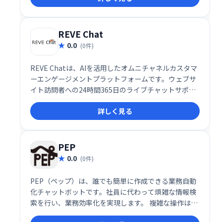
現。場所を選ばず、チームや仲間と簡単に繋がること
を可能にします。 無料プランから利用でき、ビジネス
ニーズにも対応する柔軟性も魅力です。
REVE Chat
0.0
(0件)
REVE Chatは、AIを活用したオムニチャネルカスタマ
ーエンゲージメントプラットフォームです。ウェブサ
イト訪問者への24時間365日のライブチャットサポー
トを提供し、リード獲得と販売促進を支援します。AI
詳しく見る
による効率的な対応と人間らしいサポートを両立し、
顧客エンゲージメントの向上を実現します。
PEP
0.0
(0件)
PEP（ペップ）は、誰でも簡単に作成できる業務自動
化チャットボットです。社員に代わって煩雑な情報検
索を行い、業務効率化を実現します。 複雑な操作は不
要で、手軽に導入可能です。 問い合わせ対応の効率化