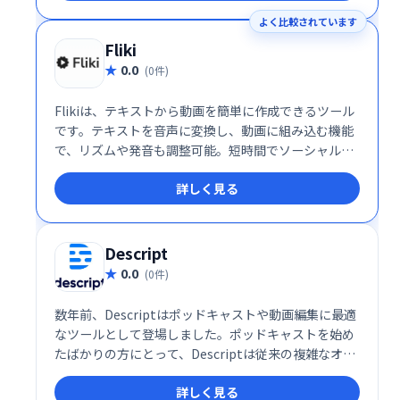
よく比較されています
Fliki
0.0
(0件)
Flikiは、テキストから動画を簡単に作成できるツール
です。テキストを音声に変換し、動画に組み込む機能
で、リズムや発音も調整可能。短時間でソーシャルメ
ディア投稿向けの動画制作が可能です。有料プランで
詳しく見る
は、テキスト入力だけで動画を自動生成する機能も利
用できます。手軽に高品質な動画を作成したい方にお
すすめです。
Descript
0.0
(0件)
数年前、Descriptはポッドキャストや動画編集に最適
なツールとして登場しました。ポッドキャストを始め
たばかりの方にとって、Descriptは従来の複雑なオー
ディオ編集ツールとはまったく異なる、新しいタイプ
詳しく見る
のオーディオエディタです。今年初め、私はポッドキ