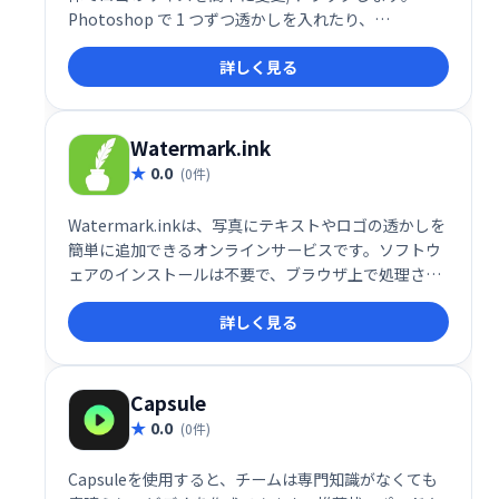
Photoshop で 1 つずつ透かしを入れたり、
Lightroom でロゴの配置を固定したりする必要はも
詳しく見る
うありません。画質を落とさずに！
Watermark.ink
0.0
(0件)
Watermark.inkは、写真にテキストやロゴの透かしを
簡単に追加できるオンラインサービスです。ソフトウ
ェアのインストールは不要で、ブラウザ上で処理され
るため、写真データはサーバーに送信されません。手
詳しく見る
軽に著作権保護を行いましょう。
Capsule
0.0
(0件)
Capsuleを使用すると、チームは専門知識がなくても