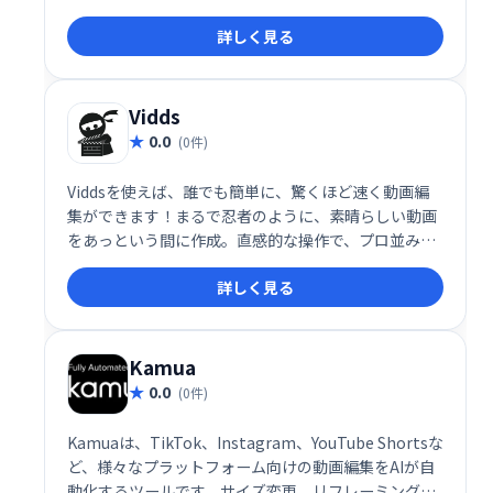
をサポート。オンライン学習、プレゼンテーション、
詳しく見る
チュートリアル動画制作などに最適です。
Vidds
0.0
(0件)
Viddsを使えば、誰でも簡単に、驚くほど速く動画編
集ができます！まるで忍者のように、素晴らしい動画
をあっという間に作成。直感的な操作で、プロ並みの
仕上がりを実現しましょう！ Viddsで、動画編集の概
詳しく見る
念を覆しましょう！
Kamua
0.0
(0件)
Kamuaは、TikTok、Instagram、YouTube Shortsな
ど、様々なプラットフォーム向けの動画編集をAIが自
動化するツールです。サイズ変更、リフレーミング、