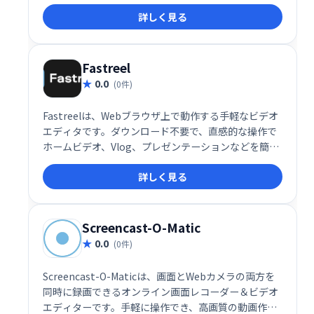
で、初心者でも6:9、4:3など様々なアスペクト比の動
詳しく見る
画編集が可能です。カット、削除、マージなどの機能
も備え、数クリックで高品質な動画制作を実現しま
す。
Fastreel
0.0
(0件)
Fastreelは、Webブラウザ上で動作する手軽なビデオ
エディタです。ダウンロード不要で、直感的な操作で
ホームビデオ、Vlog、プレゼンテーションなどを簡単
に作成できます。学校や職場での利用に最適なツール
詳しく見る
として、素早く高品質な動画編集を実現します。複雑
な操作は不要で、初心者でも簡単に利用可能です。
Screencast-O-Matic
0.0
(0件)
Screencast-O-Maticは、画面とWebカメラの両方を
同時に録画できるオンライン画面レコーダー＆ビデオ
エディターです。手軽に操作でき、高画質の動画作成