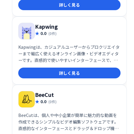
詳しく見る
ドであり、マーケティングキャンペーンに合わせてア
ニメーションビデオをカスタマイズするための完全な
クリエイティブコントロールを備えた数千のテンプレ
ートが付属しています。
Kapwing
0.0
(0件)
Kapwingは、カジュアルユーザーからプロクリエイタ
ーまで幅広く使えるオンライン画像・ビデオエディタ
ーです。直感的で使いやすいインターフェースで、字
幕作成、コラージュ制作、スクリーンキャスト編集な
詳しく見る
ど、様々なタスクをスムーズにこなせます。チームで
の共同作業にも最適で、生産性向上に貢献します。動
画編集や画像加工を簡単に、そして楽しく行いたい方
におすすめです。
BeeCut
0.0
(0件)
BeeCutは、個人や中小企業が簡単に魅力的な動画を
作成できるシンプルなビデオ編集ソフトウェアです。
直感的なインターフェースとドラッグ＆ドロップ機能