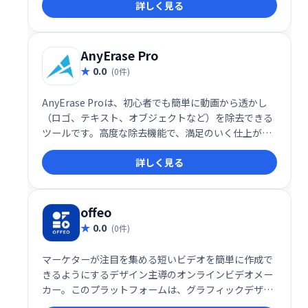
詳しく見る
単に動画化し、効果的なコンテンツマーケティングを
実現できます。
AnyErase Pro
0.0
(0件)
AnyErase Proは、初心者でも簡単に動画から透かし
（ロゴ、テキスト、オブジェクトなど）を除去できる
ツールです。高度な除去機能で、満足のいく仕上がり
を実現。さらに、テキストやブランドを動画に合わせ
詳しく見る
てカスタマイズすることで、ブランド認知度向上にも
貢献します。動画編集の効率化とクオリティ向上をサ
ポートします。
offeo
0.0
(0件)
マーケターが注目を集める短いビデオを簡単に作成で
きるようにするデザイン主導のオンラインビデオメー
カー。このプラットフォームは、グラフィックデザイ
ンツールとビデオ作成プラットフォームのハイブリッ