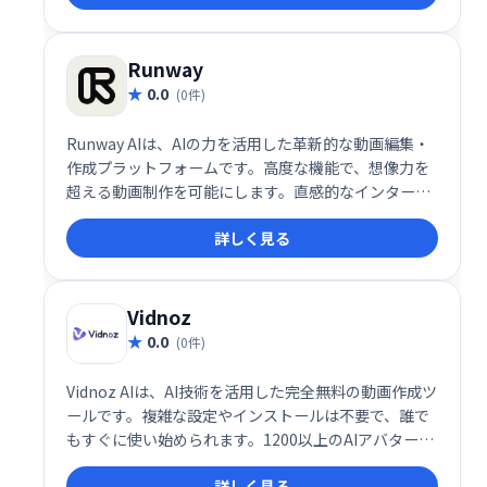
ャストチャンネルを開設し、編集にはすべてDescript
を使いました。
Runway
0.0
(0件)
Runway AIは、AIの力を活用した革新的な動画編集・
作成プラットフォームです。高度な機能で、想像力を
超える動画制作を可能にします。直感的なインターフ
ェースで、プロフェッショナルから初心者まで、創造
詳しく見る
性を自由に表現できます。動画編集や制作の効率化、
新たな表現方法の開拓に最適です。
Vidnoz
0.0
(0件)
Vidnoz AIは、AI技術を活用した完全無料の動画作成ツ
ールです。複雑な設定やインストールは不要で、誰で
もすぐに使い始められます。1200以上のAIアバター、
1240以上のリアルなAI音声、2800以上のテンプレー
詳しく見る