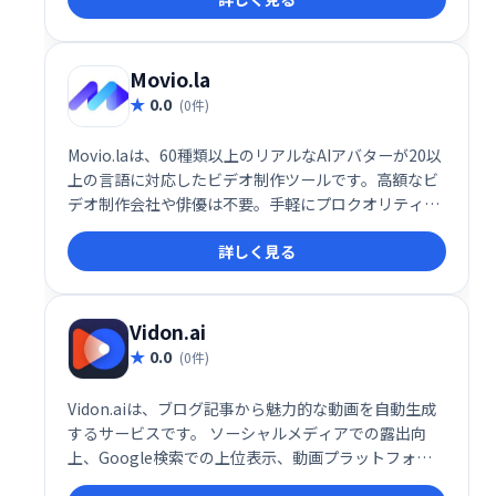
トを活用して、わずか1分でプロ品質の動画を作成可
能です。
Movio.la
0.0
(0件)
Movio.laは、60種類以上のリアルなAIアバターが20以
上の言語に対応したビデオ制作ツールです。高額なビ
デオ制作会社や俳優は不要。手軽にプロクオリティの
動画を作成できます。時間とコストを大幅に削減し、
詳しく見る
独自のビデオスタジオを手に入れましょう。
Vidon.ai
0.0
(0件)
Vidon.aiは、ブログ記事から魅力的な動画を自動生成
するサービスです。 ソーシャルメディアでの露出向
上、Google検索での上位表示、動画プラットフォー
ムでのコンテンツ共有を支援します。 ブログ記事を簡