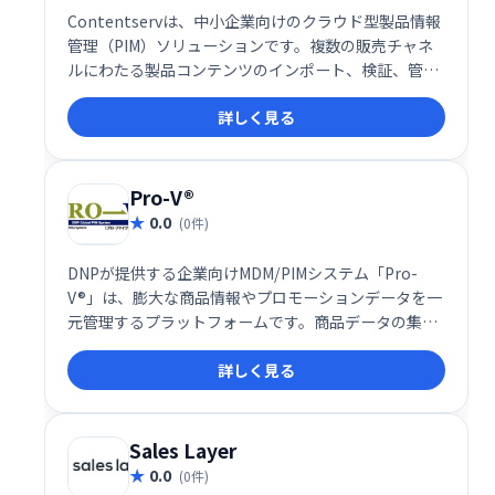
Contentservは、中小企業向けのクラウド型製品情報
管理（PIM）ソリューションです。複数の販売チャネ
ルにわたる製品コンテンツのインポート、検証、管理
を効率化します。統合ワークフローと役割ベースのア
詳しく見る
クセス制御により、チームワークを促進し、正確な情
報提供を実現します。
Pro-V®
0.0
(0件)
DNPが提供する企業向けMDM/PIMシステム「Pro-
V®」は、膨大な商品情報やプロモーションデータを一
元管理するプラットフォームです。商品データの集約
と各種媒体への迅速な配信により、マーケティング活
詳しく見る
動を効率化し、企業の成長を支援します。高度な情報
管理機能で、迅速かつ正確な情報提供を実現。マーケ
ティング戦略の最適化、業務効率向上、そして売上拡
大に貢献します。
Sales Layer
0.0
(0件)