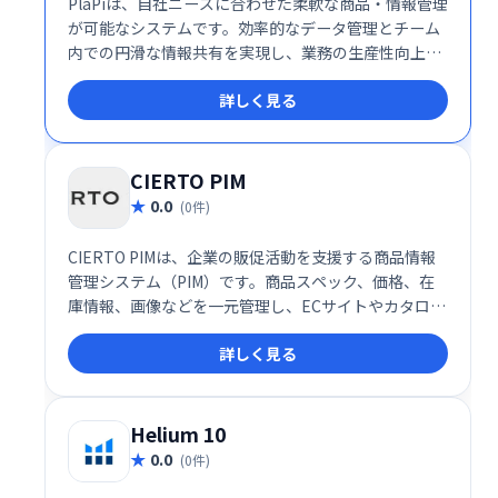
PlaPiは、自社ニーズに合わせた柔軟な商品・情報管理
が可能なシステムです。効率的なデータ管理とチーム
内での円滑な情報共有を実現し、業務の生産性向上に
貢献します。初期費用を抑え、最短1週間で導入可能
詳しく見る
なため、小規模企業やPIMシステム導入初心者にも最
適です。短期間で効果的なデータ管理体制を構築し、
ビジネスの成長を加速させましょう。
CIERTO PIM
0.0
(0件)
CIERTO PIMは、企業の販促活動を支援する商品情報
管理システム（PIM）です。商品スペック、価格、在
庫情報、画像などを一元管理し、ECサイトやカタログ
など、様々な販促媒体への迅速かつ効率的な情報配信
詳しく見る
を実現します。 これにより、商品情報の不整合を防
ぎ、販促活動の最適化をサポートします。多くのユー
ザーから高い評価を得ている信頼性の高いシステムで
す。
Helium 10
0.0
(0件)