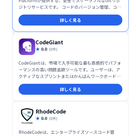
Platformが提供する、安全でスケーラブルなGitリポ
ジトリサービスです。 コードのバージョン管理、コラ
ボレーション、CI/CDパイプラインとの統合を容易に
詳しく見る
します。 世界中の開発者チームが利用し、信頼性の高
いソースコード管理を実現します。 柔軟な料金体系
で、規模に合わせてご利用いただけます。
CodeGiant
0.0
(0件)
CodeGiantは、市場で入手可能な最も直感的でパフォ
ーマンスの高い問題追跡ツールです。ユーザーは、ア
クティブなスプリントまたはかんばんワークボードの
2つのプロジェクトスタイルを選択できます。
詳しく見る
RhodeCode
0.0
(0件)
RhodeCodeは、エンタープライズソースコード管