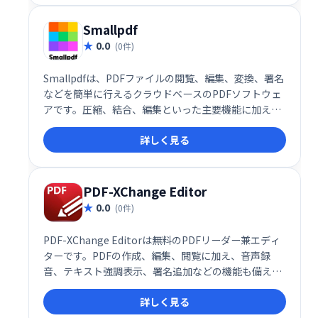
Smallpdf
0.0
(0件)
Smallpdfは、PDFファイルの閲覧、編集、変換、署名
などを簡単に行えるクラウドベースのPDFソフトウェ
アです。圧縮、結合、編集といった主要機能に加え、
様々なファイル形式との相互変換にも対応。直感的な
詳しく見る
操作性で、ビジネスにおけるドキュメント管理を効率
化します。企業の日常業務をスムーズにサポートしま
す。
PDF-XChange Editor
0.0
(0件)
PDF-XChange Editorは無料のPDFリーダー兼エディ
ターです。PDFの作成、編集、閲覧に加え、音声録
音、テキスト強調表示、署名追加などの機能も備えて
います。特に光学式文字認識(OCR)機能は、スキャン
詳しく見る
した文書をテキスト検索可能なPDFに変換できる優れ