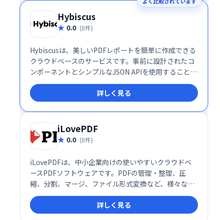
よく比較されています
Hybiscus
0.0
(0件)
Hybiscusは、美しいPDFレポートを簡単に作成できる
クラウドベースのサービスです。事前に設計されたコ
ンポーネントとシンプルなJSON APIを使用すること
で、デザインスキルがなくても、数分でプロフェッシ
詳しく見る
ョナルなレポートを作成できます。コンテンツを追加
するだけで、洗練されたPDFレポートが完成します。
複雑な設計作業は不要で、効率的なレポート作成を実
現します。
iLovePDF
0.0
(0件)
iLovePDFは、中小企業向けの使いやすいクラウドベ
ースPDFソフトウェアです。PDFの管理・整理、圧
縮、分割、マージ、ファイル形式変換など、様々な機
能を提供します。OfficeファイルからのPDF変換も簡
詳しく見る
単に行えます。ダウンロードリンク管理や透かし追加
機能も搭載し、PDF業務を効率化します。