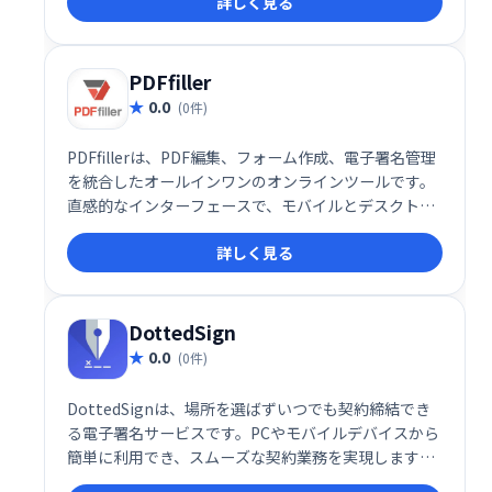
詳しく見る
PDF文書を自在に操作できます。
PDFfiller
0.0
(0件)
PDFfillerは、PDF編集、フォーム作成、電子署名管理
を統合したオールインワンのオンラインツールです。
直感的なインターフェースで、モバイルとデスクトッ
プの両方から利用可能です。ドキュメントワークフロ
詳しく見る
ーを効率化し、時間を大幅に節約できます。ビジネス
文書から個人書類まで、様々な用途に対応します。複
雑な作業も簡単に処理し、スムーズなドキュメント管
理を実現します。
DottedSign
0.0
(0件)
DottedSignは、場所を選ばずいつでも契約締結でき
る電子署名サービスです。PCやモバイルデバイスから
簡単に利用でき、スムーズな契約業務を実現します。
効率的なワークフローと高いセキュリティで、企業の