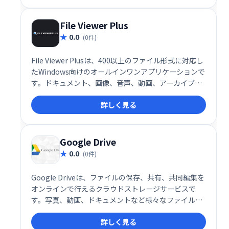
ものです。職場でのPDF活用に最適なツールです。
File Viewer Plus
0.0
(0件)
File Viewer Plusは、400以上のファイル形式に対応し
たWindows向けのオールインワンアプリケーションで
す。ドキュメント、画像、音声、動画、アーカイブフ
ァイルなど、さまざまなファイルを一つのプログラム
詳しく見る
で開き、編集、保存、変換することが可能です。プロ
フェッショナルな用途から個人利用まで、幅広いシー
ンで役立つこのツールは、シンプルな操作性と多機能
性が特徴です。
Google Drive
0.0
(0件)
Google Driveは、ファイルの保存、共有、共同編集を
オンラインで行えるクラウドストレージサービスで
す。写真、動画、ドキュメントなど様々なファイルを
安全に保管し、PCやスマホなど複数のデバイスからア
詳しく見る
クセス可能です。チームでの共同作業もスムーズに行