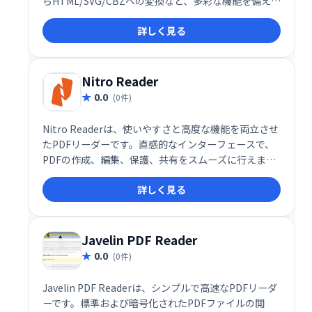
らHTML/SVG/CBZへの変換など、多彩な機能を備えて
います。Javascriptによるスクリプト記述にも対応。
詳しく見る
低メモリ環境でも快適にPDFを操作したい方に最適で
す。
Nitro Reader
0.0
(0件)
Nitro Readerは、使いやすさと高度な機能を両立させ
たPDFリーダーです。直感的なインターフェースで、
PDFの作成、編集、保護、共有をスムーズに行えま
す。ドラッグ＆ドロップで簡単にPDFを作成し、カラ
詳しく見る
ー、フォント、向きなどを自由にカスタマイズできま
す。PDFファイルの閲覧、編集、管理を効率化したい
方におすすめです。
Javelin PDF Reader
0.0
(0件)
Javelin PDF Readerは、シンプルで高速なPDFリーダ
ーです。標準および暗号化されたPDFファイルの閲