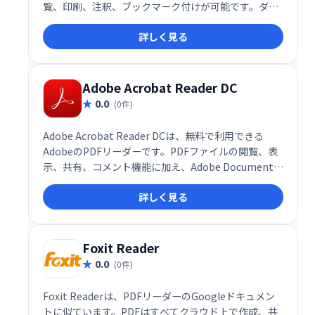
覧、印刷、注釈、ブックマーク付けが可能です。ダウ
ンロードサイズはわずか2MBで、余計な機能がないた
詳しく見る
め、サクサク動作します。PDFを素早く確認したい
方、メモを取りたい方に最適です。
Adobe Acrobat Reader DC
0.0
(0件)
Adobe Acrobat Reader DCは、無料で利用できる
AdobeのPDFリーダーです。PDFファイルの閲覧、表
示、共有、コメント機能に加え、Adobe Document
CloudやBox、Dropbox、Microsoft OneDriveなどの
詳しく見る
クラウドストレージサービスとの連携も可能です。場
所やデバイスを選ばず、PDFをスムーズに操作できま
す。
Foxit Reader
0.0
(0件)
Foxit Readerは、PDFリーダーのGoogleドキュメン
トに似ています。PDFはすべてクラウド上で作成、共