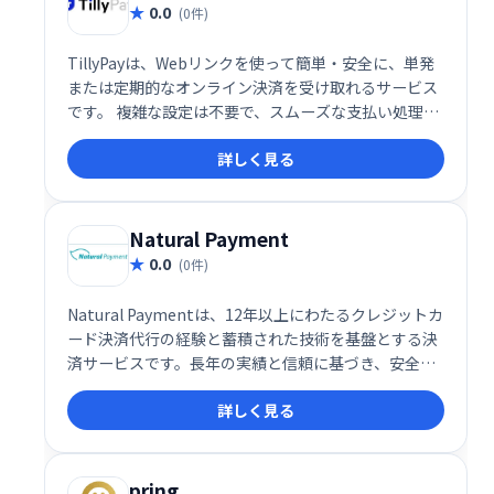
0.0
(0件)
TillyPayは、Webリンクを使って簡単・安全に、単発
または定期的なオンライン決済を受け取れるサービス
です。 複雑な設定は不要で、スムーズな支払い処理を
実現します。 顧客は手軽に支払いを完了でき、ビジネ
詳しく見る
スオーナーは効率的に資金調達できます。 今すぐ
TillyPayで、よりスマートな決済システムを導入しま
しょう。
Natural Payment
0.0
(0件)
Natural Paymentは、12年以上にわたるクレジットカ
ード決済代行の経験と蓄積された技術を基盤とする決
済サービスです。長年の実績と信頼に基づき、安全か
つスムーズな決済処理を提供します。お客様のビジネ
詳しく見る
ス成長をサポートする、頼れる決済パートナーです。
pring