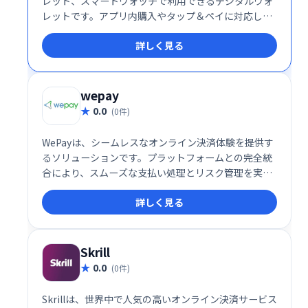
レット、スマートウォッチで利用できるデジタルウォ
レットです。アプリ内購入やタップ＆ペイに対応し、
簡単・安全にオンラインおよびオフラインでの支払い
詳しく見る
が可能です。世界中で広く利用されているGoogle Pay
で、スムーズな決済体験を実現しましょう。
wepay
0.0
(0件)
WePayは、シームレスなオンライン決済体験を提供す
るソリューションです。プラットフォームとの完全統
合により、スムーズな支払い処理とリスク管理を実現
し、ユーザーは余計な手間をかけずに最適な決済環境
詳しく見る
を利用できます。 必要なエンドツーエンドのユーザー
エクスペリエンスを提供することで、ビジネスの成長
をサポートします。
Skrill
0.0
(0件)
Skrillは、世界中で人気の高いオンライン決済サービス