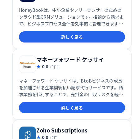
HoneyBookは、中小企業やフリーランサーのための
クラウド型CRMソリューションです。相談から請求ま
で、ビジネスプロセス全体を効率的に管理できます。
プロジェクト管理、顧客予約、請求書発行、オンライ
詳しく見る
ン契約、支払い管理など、ビジネスに必要な機能をワ
ンストップで提供。スムーズなワークフローを実現
し、生産性を向上させます。
マネーフォワード ケッサイ
0.0
(0件)
マネーフォワード ケッサイは、BtoBビジネスの成長
を加速させる企業間後払い請求代行サービスです。請
求業務を代行することで、売掛金の回収リスクを軽減
し、資金繰り改善に貢献します。業務効率化と売上拡
詳しく見る
大を実現し、ビジネスの成長を強力にサポートしま
す。
Zoho Subscriptions
0.0
(0件)