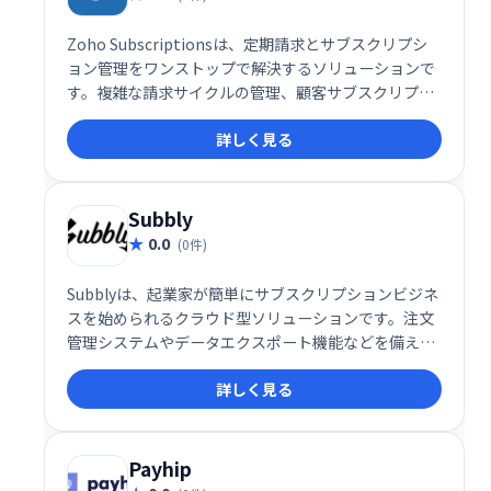
Zoho Subscriptionsは、定期請求とサブスクリプシ
ョン管理をワンストップで解決するソリューションで
す。複雑な請求サイクルの管理、顧客サブスクリプシ
ョンの監視、請求・支払いの自動化、分析までを網
詳しく見る
羅。失敗した支払いの再試行管理にも対応し、ビジネ
ス成長をサポートします。LogiNextなど多くの企業に
選ばれています。
Subbly
0.0
(0件)
Subblyは、起業家が簡単にサブスクリプションビジネ
スを始められるクラウド型ソリューションです。注文
管理システムやデータエクスポート機能などを備え、
スムーズなビジネス運営をサポートします。複雑な設
詳しく見る
定は不要で、直感的な操作でサブスクリプションビジ
ネスを構築できます。
Payhip