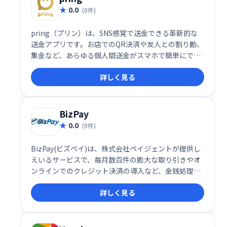
0.0
(0件)
pring（プリン）は、SNS感覚で送金できる革新的な
送金アプリです。お店でのQR決済や友人との割り勘、
集金など、あらゆる個人間送金がスマホで簡単にでき
ます。直感的な操作性で、スムーズなお金のやり取り
詳しく見る
を実現し、新しいお金のコミュニケーションを創造し
ます。友達との送金も、お店での支払も、pring一つ
で完結！
BizPay
0.0
(0件)
BizPay(ビズペイ)は、株式会社ペイジェントが提供し
えいるサービスで、毎月数百件の膨大な取り引きやオ
ンラインでのクレジット決済の導入など、金銭処理に
困っている企業のためのお助けサービスです。
詳しく見る